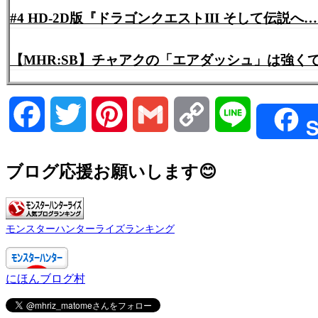
#4 HD-2D版『ドラゴンクエストIII そして伝
【MHR:SB】チャアクの「エアダッシュ」は強
Facebook
Twitter
Pinterest
Gmail
Copy
Line
S
Link
ブログ応援お願いします😊
モンスターハンターライズランキング
にほんブログ村