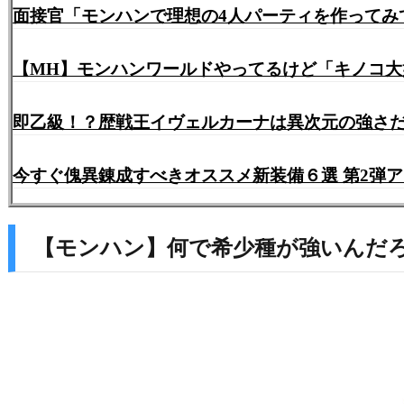
面接官「モンハンで理想の4人パーティを作ってみ
【MH】モンハンワールドやってるけど「キノコ
即乙級！？歴戦王イヴェルカーナは異次元の強さ
今すぐ傀異錬成すべきオススメ新装備６選 第2弾ア
【モンハン】何で希少種が強いんだ