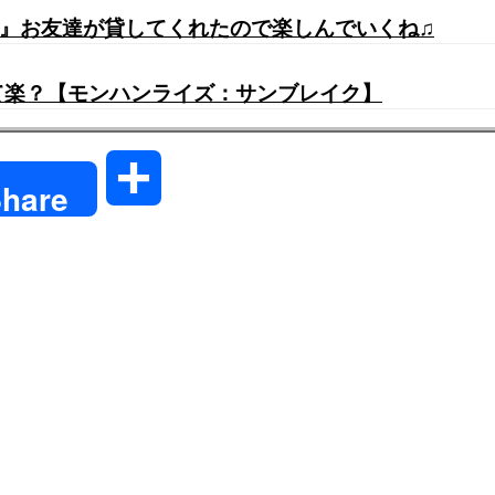
説へ…』お友達が貸してくれたので楽しんでいくね♫
くて楽？【モンハンライズ：サンブレイク】
共
hare
有