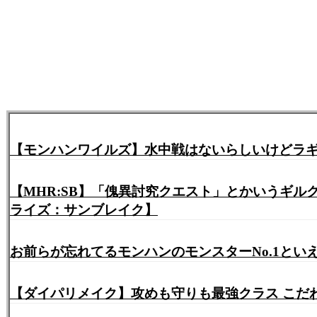
【モンハンワイルズ】水中戦はないらしいけどラギア
【MHR:SB】「傀異討究クエスト」とかいうギ
ライズ：サンブレイク】
お前らが忘れてるモンハンのモンスターNo.1とい
【ダイパリメイク】攻めも守りも最強クラス こだわ