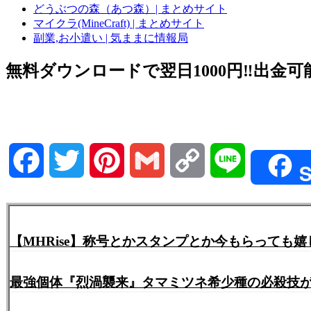
どうぶつの森（あつ森）| まとめサイト
マイクラ(MineCraft) | まとめサイト
副業,お小遣い | 気ままに情報局
無料ダウンロードで翌日1000円‼️出金可能
Facebook
Twitter
Pinterest
Gmail
Copy
Line
S
Link
【MHRise】称号とかスタンプとか今もらっても
最強個体『烈渦襲来』タマミツネ希少種の必殺技