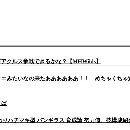
クルス参戦できるかな？【MHWilds】
ルクエみたいなの来たああああああ！！ めちゃくち
えば
りハチマキ型 バンギラス 育成論 努力値、技構成紹介