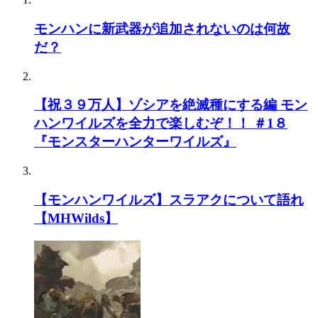
モンハンに新武器が追加されないのは何故
だ？
【祝３９万人】ゾシアを絶滅種にする編 モン
ハンワイルズを全力で楽しむぞ！！ ＃1８
『モンスターハンターワイルズ』
【モンハンワイルズ】スラアクについて語れ
【MHWilds】