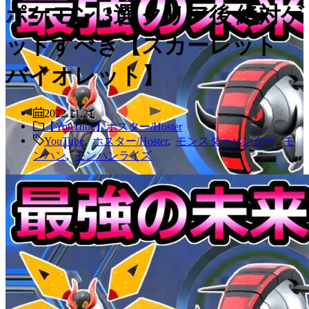
ポケモン 3選 クリア後 絶対ゲ
ットすべき【スカーレット
バイオレット】
2022.11.21
【YouTube】ホスター/Hoster
YouTube
,
ホスター/Hoster
,
モンスターハンター
,
モ
ンハン
,
モンハンライズ