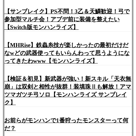
【サンブレイク】PS不問！3乙＆天鱗歓迎！弓で
参加型マルチ会！アプデ前に装備を整えたい
【Switch版モンハンライズ】
【MHRise】鉄蟲糸技が楽しかったの最初だけだ
なwどの武器使ってもいらんわって思うようにな
ってきたわwww【モンハンライズ】
【検証＆初見】新武器が強い！新スキル「天衣無
崩」は双剣と相性が抜群！装填珠Ⅱも解放！アマ
ツマガツチ弓ソロ【モンハンライズ サンブレイ
ク】
お前らがモンハンで1番狩ったモンスターって何
だ？