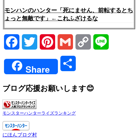
モンハンのハンター「死にません、前転するとち
ょっと無敵です」←これふざけるな
Facebook
Twitter
Pinterest
Gmail
Copy
Line
Link
共
Share
有
ブログ応援お願いします😊
モンスターハンターライズランキング
にほんブログ村