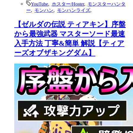
YouTube
,
ホスター/Hoster
,
モンスターハンタ
ー
,
モンハン
,
モンハンライズ
,
【ゼルダの伝説 ティアキン】序盤
から最強武器 マスターソード最速
入手方法 丁寧&簡単 解説【ティア
ーズオブザキングダム】