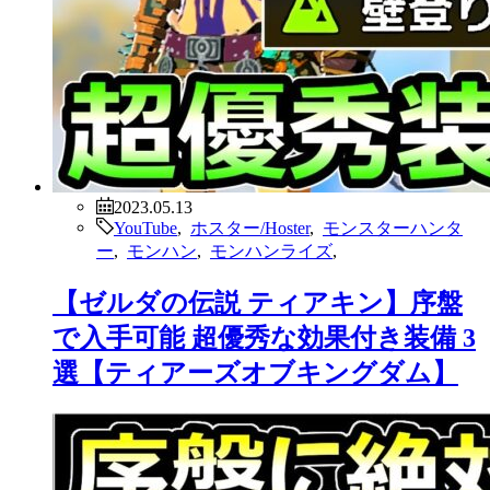
2023.05.13
YouTube
,
ホスター/Hoster
,
モンスターハンタ
ー
,
モンハン
,
モンハンライズ
,
【ゼルダの伝説 ティアキン】序盤
で入手可能 超優秀な効果付き装備 3
選【ティアーズオブキングダム】