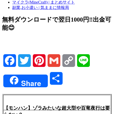
マイクラ(MineCraft) | まとめサイト
副業,お小遣い | 気ままに情報局
無料ダウンロードで翌日1000円‼️出金可
能😊
Facebook
Twitter
Pinterest
Gmail
Copy
Line
Link
共
Share
有
【モンハン】ゾラみたいな超大型や百竜夜行は要