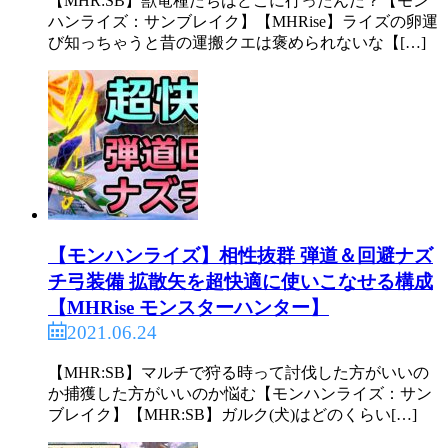
【MHR:SB】獣竜種たちはどこに行ったんだ？【モン
ハンライズ：サンブレイク】【MHRise】ライズの卵運
び知っちゃうと昔の運搬クエは褒められないな【[…]
【モンハンライズ】相性抜群 弾道＆回避ナズ
チ弓装備 拡散矢を超快適に使いこなせる構成
【MHRise モンスターハンター】
2021.06.24
【MHR:SB】マルチで狩る時って討伐した方がいいの
か捕獲した方がいいのか悩む【モンハンライズ：サン
ブレイク】【MHR:SB】ガルク(犬)はどのくらい[…]