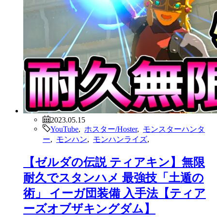
2023.05.15
YouTube
,
ホスター/Hoster
,
モンスターハンタ
ー
,
モンハン
,
モンハンライズ
,
【ゼルダの伝説 ティアキン】無限
耐久でスタンハメ 最強技「土遁の
術」 イーガ団装備 入手法【ティア
ーズオブザキングダム】