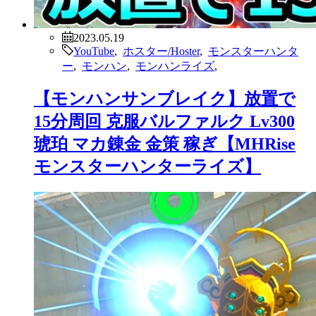
2023.05.19
YouTube
,
ホスター/Hoster
,
モンスターハンタ
ー
,
モンハン
,
モンハンライズ
,
【モンハンサンブレイク】放置で
15分周回 克服バルファルク Lv300
琥珀 マカ錬金 金策 稼ぎ【MHRise
モンスターハンターライズ】