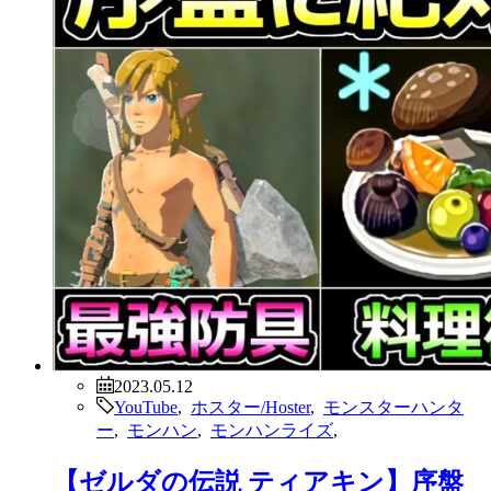
2023.05.12
YouTube
,
ホスター/Hoster
,
モンスターハンタ
ー
,
モンハン
,
モンハンライズ
,
【ゼルダの伝説 ティアキン】序盤