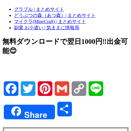
グラブル | まとめサイト
どうぶつの森（あつ森）| まとめサイト
マイクラ(MineCraft) | まとめサイト
副業,お小遣い | 気ままに情報局
無料ダウンロードで翌日1000円‼️出金可
能😊
Facebook
Twitter
Pinterest
Gmail
Copy
Line
Link
共
Share
有