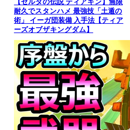
【ゼルダの伝説 ティアキン】無限
耐久でスタンハメ 最強技「土遁の
術」 イーガ団装備 入手法【ティア
ーズオブザキングダム】