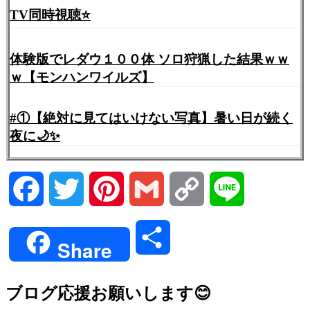
TV同時視聴⭐️
体験版でレダウ１００体 ソロ狩猟した結果ｗｗ
ｗ【モンハンワイルズ】
#①【絶対に見てはいけない写真】暑い日が続く
夜に🌙✨
Facebook
Twitter
Pinterest
Gmail
Copy
Line
Link
共
Share
有
ブログ応援お願いします😊