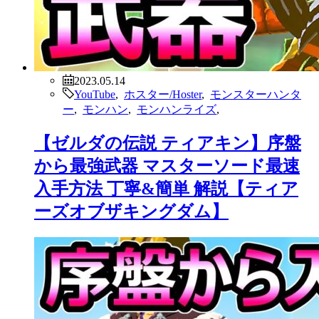
2023.05.14
YouTube
,
ホスター/Hoster
,
モンスターハンタ
ー
,
モンハン
,
モンハンライズ
,
【ゼルダの伝説 ティアキン】序盤
から最強武器 マスターソード最速
入手方法 丁寧&簡単 解説【ティア
ーズオブザキングダム】