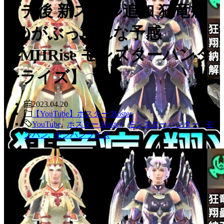
プデ後 新スキル追加 狂竜症
(翔)がぶっ壊れな予感
【MHRise モンスターハンタ
ーライズ】
2023.04.20
【YouTube】ホスター/Hoster
YouTube
,
ホスター/Hoster
,
モンスターハンター
,
モ
ンハン
,
モンハンライズ