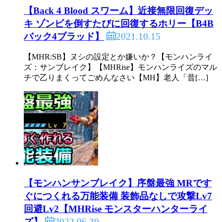
【Back 4 Blood スワーム】近接無限回復デッ
キ ゾンビを倒すたびに回復するホリー【B4B
2021.10.15
バック4ブラッド】
【MHR:SB】ヌシの設定とか嫌いか？【モンハンライ
ズ：サンブレイク】【MHRise】モンハンライズのマル
チで乙りまくってごめんなさい【MH】老人「昔[…]
【モンハンサンブレイク】序盤最強 MRです
ぐにつくれる万能装備 装飾品なしで攻撃Lv7
回避Lv2【MHRise モンスターハンターライ
2022.06.30
ズ】