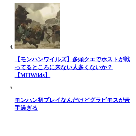
【モンハンワイルズ】多頭クエでホストが戦
ってるところに来ない人多くないか？
【MHWilds】
モンハン初プレイなんだけどグラビモスが苦
手過ぎる