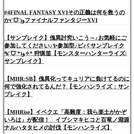
#4FINAL FANTASY XVIその正義は何を救うの
か(ˊᗜˋ)وファイナルファンタジーXVI
【サンブレイク】傀異討究いこう～♪お気軽にご
参加してください♪✨参加型♪ビバ サンブレイク
٩(ˊᗜˋ*)و✧* 狩猟笛【モンスターハンターライズ:
サンブレイク】
【MHR:SB】傀異化ってキュリアに負けてるのに
何で強化されてるんだ？【モンハンライズ：サン
ブレイク】
【MHRise】イベクエ「高難度：我ら楽土がかぞ
いろは」が配信！ イブシマキヒコと百竜ノ淵源
ナルハタタヒメの討伐【モンハンライズ】