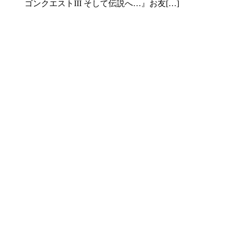
ゴンクエストIII そして伝説へ…』お友[…]