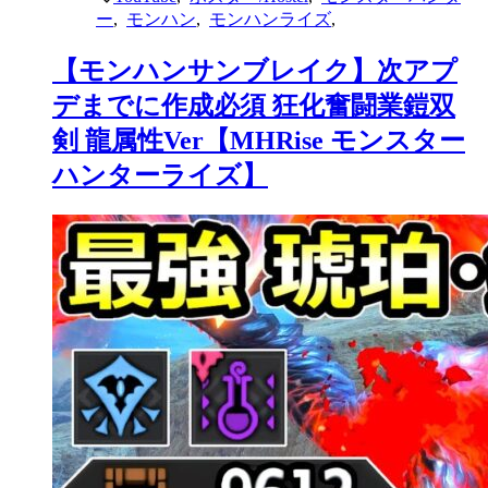
ー
,
モンハン
,
モンハンライズ
,
【モンハンサンブレイク】次アプ
デまでに作成必須 狂化奮闘業鎧双
剣 龍属性Ver【MHRise モンスター
ハンターライズ】