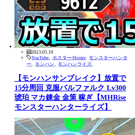
2023.05.19
YouTube
,
ホスター/Hoster
,
モンスターハンタ
ー
,
モンハン
,
モンハンライズ
,
【モンハンサンブレイク】放置で
15分周回 克服バルファルク Lv300
琥珀 マカ錬金 金策 稼ぎ【MHRise
モンスターハンターライズ】