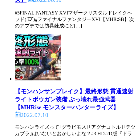
#5FINAL FANTASY XVIマザークリスタルドレイクヘ
ッド(ˊᗜˋ)وファイナルファンタジーXVI【MHR:SB】次
のアプデでは防具錬成にど[…]
【モンハンサンブレイク】最終形態 貫通速射
ライトボウガン装備 ぶっ壊れ最強武器
【MHRise モンスターハンターライズ】
2022.07.10
モンハンライズって｢グラビモス｣｢アグナコトル｣｢テツ
カブラ｣はいないとおかしいよな？#3 HD-2D版『ドラ