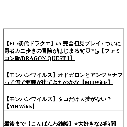
【FC/初代ドラクエ】#5 完全初見プレイ♪ ついに
勇者カニ歩きの冒険がはじまる٩(ˊᗜˋ*)و【ファミ
コン版/DRAGON QUEST I】
【モンハンワイルズ】オドガロンとアンジャナフ
って何で亜種が出てきたのかな【MHWilds】
【モンハンワイルズ】タコだけ大技がない？
【MHWilds】
最後まで【こんばんわ雑談】⭐️大好きな24時間