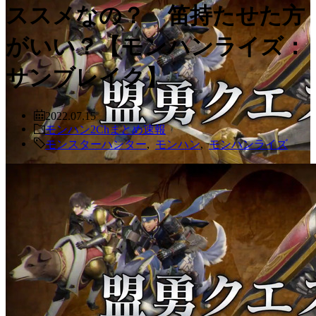
ススメなの？ 笛持たせた方
がいい？【モンハンライズ：
サンブレイク】
2022.07.15
モンハン2Chまとめ速報
モンスターハンター
,
モンハン
,
モンハンライズ