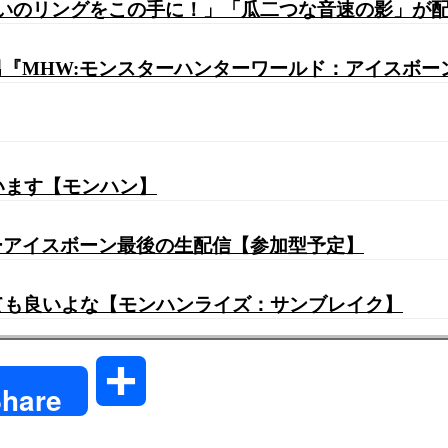
っぱいのリングをこの手に！」「瓜二つな音速の影」が
『MHW:モンスターハンターワールド：アイスボー
います【モンハン】
ーアイスボーン最後の生配信【参加型予定】
くても良いよな【モンハンライズ：サンブレイク】
共
hare
有