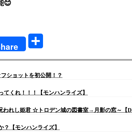
😊
共
hare
有
のオフショットを初公開！？
作ってくれ！！！【モンハンライズ】
われし姫君 ☆トロデン城の図書室→月影の窓～【DRAGO
うか？【モンハンライズ】