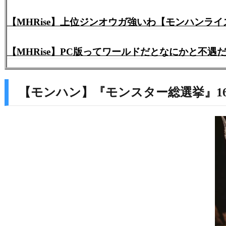
【MHRise】上位ジンオウガ強いわ【モンハンライ
【MHRise】PC版ってワールドだとなにかと不
【モンハン】『モンスター総選挙』1