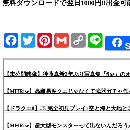
無料ダウンロードで翌日1000円‼️出金可能
Facebook
Twitter
Pinterest
Gmail
Copy
Line
S
Link
【未公開映像】後藤真希2年ぶり写真集『flos』
【MHRise】高難易度クエじゃなくて武器ガチャ
【ドラクエ8】#5 完全初見プレイ♪空と海と大地と呪
【MHRise】超大型モンスターって出ないんだろ