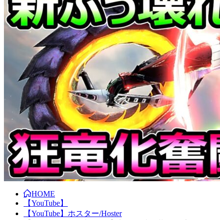
HOME
【YouTube】
【YouTube】ホスター/Hoster