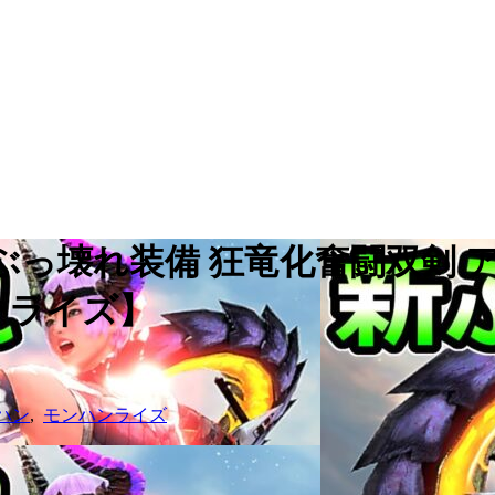
っ壊れ装備 狂竜化奮闘双剣 
ターライズ】
ハン
,
モンハンライズ