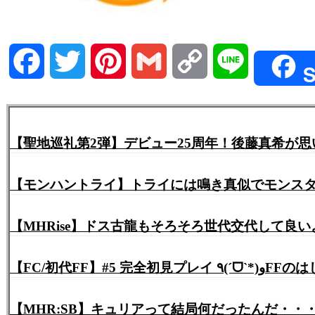
Facebook
Twitter
Pinterest
Gmail
Copy
Line
S
Link
【聖地巡礼第2弾】デビュー25周年！後藤真希が
【モンハントライ】トライには鳴き真似でモンスタ
【MHRise】ドス古龍もそろそろ世代交代して良
【FC/初代FF
【MHR:SB】キュリアって結局何だったんだ・