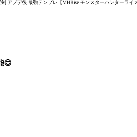
 アプデ後 最強テンプレ【MHRise モンスターハンターライ
😊