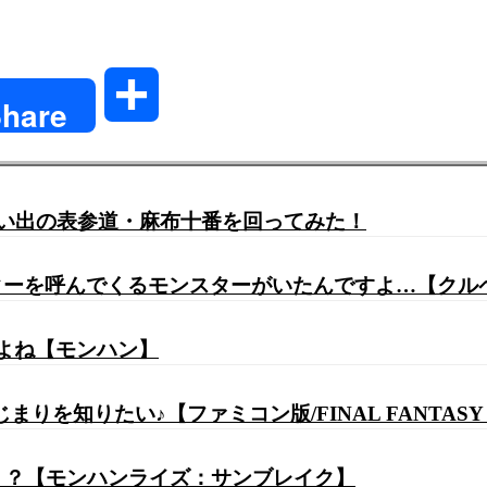
共
hare
有
思い出の表参道・麻布十番を回ってみた！
ーを呼んでくるモンスターがいたんですよ…【クルペ
いよね【モンハン】
】#5 完全初見プレイ ٩(ˊᗜˋ*)وFFのはじまりを知りたい♪【ファミコン版/FINAL FANTAS
・・？【モンハンライズ：サンブレイク】