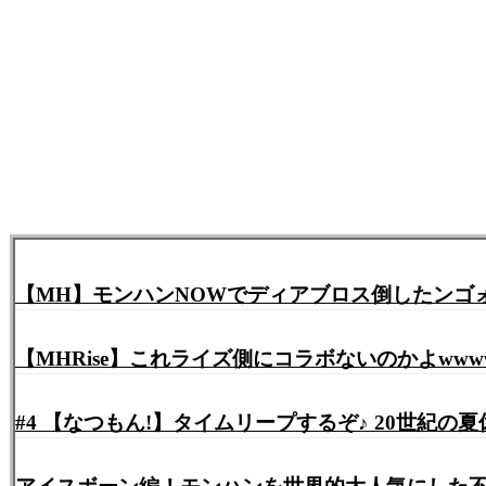
【MH】モンハンNOWでディアブロス倒したンゴ
【MHRise】これライズ側にコラボないのかよww
#4 【なつもん!】タイムリープするぞ♪ 20世紀の夏休み🌻