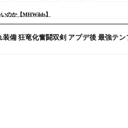
のか【MHWilds】
備 狂竜化奮闘双剣 アプデ後 最強テンプ