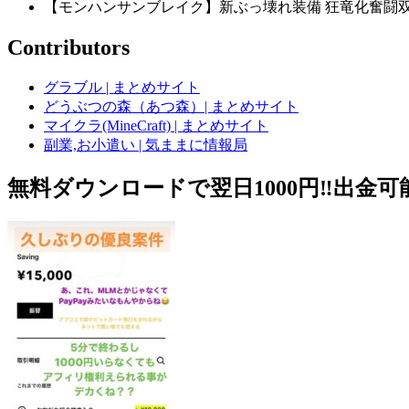
【モンハンサンブレイク】新ぶっ壊れ装備 狂竜化奮闘双剣
Contributors
グラブル | まとめサイト
どうぶつの森（あつ森）| まとめサイト
マイクラ(MineCraft) | まとめサイト
副業,お小遣い | 気ままに情報局
無料ダウンロードで翌日1000円‼️出金可能