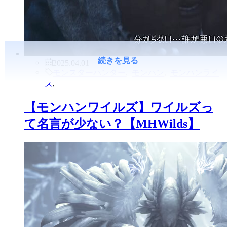
続きを見る
2025.04.01
モンスターハンター
,
モンハン
,
モンハンライ
ズ
,
【モンハンワイルズ】ワイルズっ
て名言が少ない？【MHWilds】