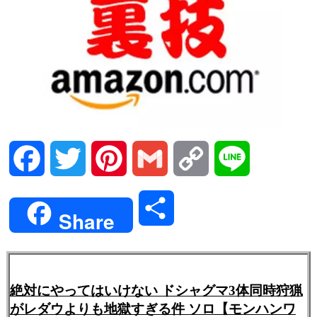
Facebook
Twitter
Pinterest
Gmail
Copy
Line
Link
共
Share
有
絶対にやってはいけない ドシャグマ3体同時狩猟
がレダウよりも地獄すぎる件 ソロ【モンハンワ