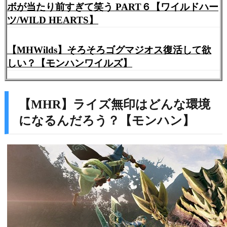
ボが当たり前すぎて笑う PART６【ワイルドハー
ツ/WILD HEARTS】
【MHWilds】そろそろゴグマジオス復活して欲
しい？【モンハンワイルズ】
【MHR】ライズ無印はどんな環境
になるんだろう？【モンハン】