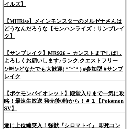
イルズ】
【MHRise】メインモンスターのメルゼナさんは
どうなんだろうな【モンハンライズ：サンブレイ
ク】
【サンブレイク】MR926～ カンストまでしばし
よろしくお願いします♪ランク,クエストフリー
✨🆓✨どなたでも大歓迎( *´꒳`* ) #参加型 #サンブ
レイク
【ポケモンバイオレット】殿堂入りまで一気に攻
略！最速生放送 発売後0時から！＃１【Pokémon
SV】
遂に上位編突入！強獣『シロマトイ』 即死コン