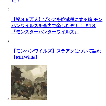
だ？
【祝３９万人】ゾシアを絶滅種にする編 モン
ハンワイルズを全力で楽しむぞ！！ ＃1８
『モンスターハンターワイルズ』
【モンハンワイルズ】スラアクについて語れ
【MHWilds】