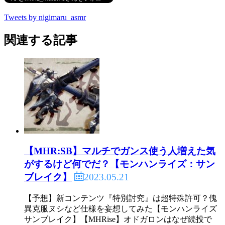
Tweets by nigimaru_asmr
関連する記事
【MHR:SB】マルチでガンス使う人増えた気
がするけど何でだ？【モンハンライズ：サン
2023.05.21
ブレイク】
【予想】新コンテンツ『特別討究』は超特殊許可？傀
異克服ヌシなど仕様を妄想してみた【モンハンライズ
サンブレイク】【MHRise】オドガロンはなぜ続投で