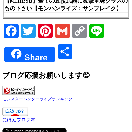
【MHR:SB】全ての近接武器に変撃竜珠クラスの
もの下さい【モンハンライズ：サンブレイク】
Facebook
Twitter
Pinterest
Gmail
Copy
Line
Link
共
Share
有
ブログ応援お願いします😊
モンスターハンターライズランキング
にほんブログ村