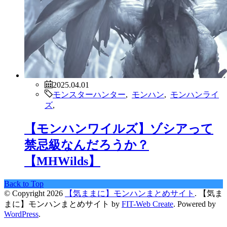
2025.04.01
モンスターハンター
,
モンハン
,
モンハンライ
ズ
,
【モンハンワイルズ】ゾシアって
禁忌級なんだろうか？
【MHWilds】
Back to Top
© Copyright 2026
【気ままに】モンハンまとめサイト
.
【気ま
まに】モンハンまとめサイト by
FIT-Web Create
. Powered by
WordPress
.