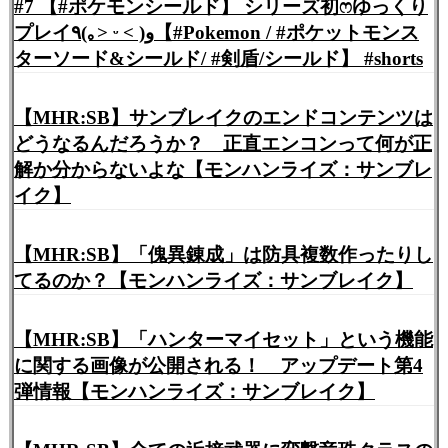
#7 【#ポケモンシールド】 シリーズ初ෆゆっくり
プレイ٩(｡˃ ᵕ ˂ )و【#Pokemon / #ポケットモンス
ターソード&シールド/ #剣盾/シールド】 #shorts
【MHR:SB】サンブレイクのエンドコンテンツは
どうなるんだろうか？ 正直エンコンって何が正
解か分からないよな【モンハンライズ：サンブレ
イク】
【MHR:SB】「傀異錬成」は防具複数作ったりし
てるのか？【モンハンライズ：サンブレイク】
【MHR:SB】「ハンターマイセット」という機能
に関する画像が公開される！ アップデート第4
弾情報【モンハンライズ：サンブレイク】