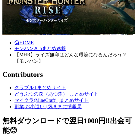
HOME
モンハン2Chまとめ速報
【MHR】ライズ無印はどんな環境になるんだろう？
【モンハン】
Contributors
グラブル | まとめサイト
どうぶつの森（あつ森）| まとめサイト
マイクラ(MineCraft) | まとめサイト
副業,お小遣い | 気ままに情報局
無料ダウンロードで翌日1000円‼️出金可
能😊