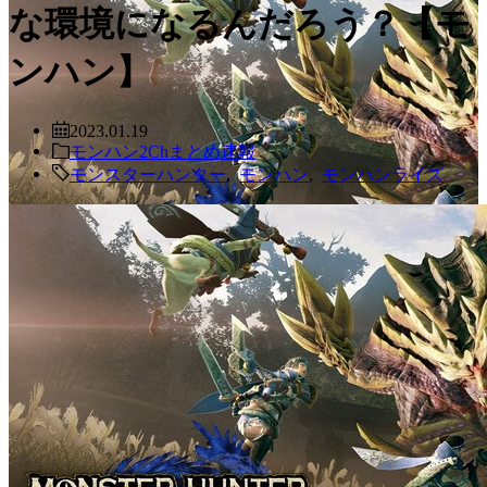
な環境になるんだろう？【モ
ンハン】
2023.01.19
モンハン2Chまとめ速報
モンスターハンター
,
モンハン
,
モンハンライズ