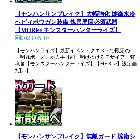
【モンハンサンブレイク】大幅強化 煽衛水冷
ヘビィボウガン装備 傀異周回必須武器
【MHRise モンスターハンターライズ】
2023.05.10
【モンハンライズ】最新イベントクエストで限定の
「翔蟲ポーズ」が入手可能「翔け抜けるデザイア」狩
猟笛【モンスターハンターライズ】【MHRise】設定画
だ[…]
【モンハンサンブレイク】無敵ガード 煽衛シ