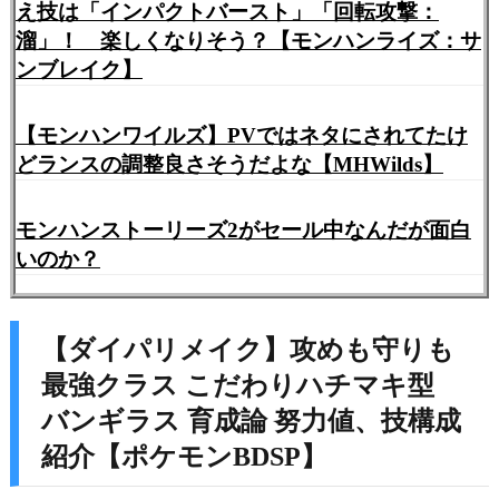
え技は「インパクトバースト」「回転攻撃：
溜」！ 楽しくなりそう？【モンハンライズ：サ
ンブレイク】
【モンハンワイルズ】PVではネタにされてたけ
どランスの調整良さそうだよな【MHWilds】
モンハンストーリーズ2がセール中なんだが面白
いのか？
【ダイパリメイク】攻めも守りも
最強クラス こだわりハチマキ型
バンギラス 育成論 努力値、技構成
紹介【ポケモンBDSP】