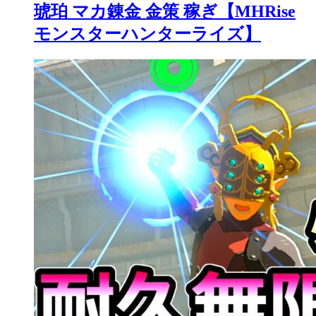
琥珀 マカ錬金 金策 稼ぎ【MHRise
モンスターハンターライズ】