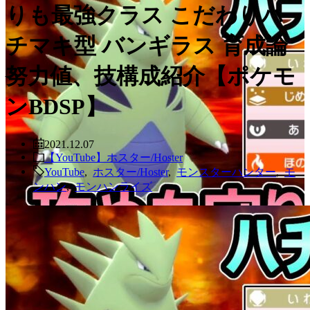
りも最強クラス こだわりハ
チマキ型 バンギラス 育成論
努力値、技構成紹介【ポケモ
ンBDSP】
2021.12.07
【YouTube】ホスター/Hoster
YouTube
,
ホスター/Hoster
,
モンスターハンター
,
モ
ンハン
,
モンハンライズ