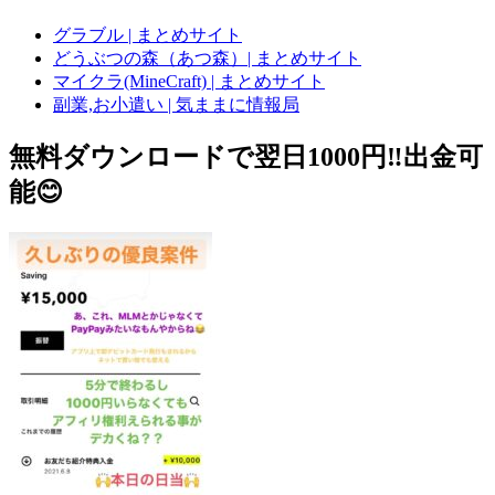
グラブル | まとめサイト
どうぶつの森（あつ森）| まとめサイト
マイクラ(MineCraft) | まとめサイト
副業,お小遣い | 気ままに情報局
無料ダウンロードで翌日1000円‼️出金可
能😊