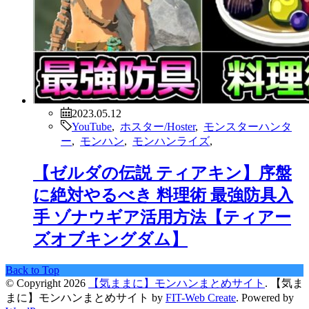
2023.05.12
YouTube
,
ホスター/Hoster
,
モンスターハンタ
ー
,
モンハン
,
モンハンライズ
,
【ゼルダの伝説 ティアキン】序盤
に絶対やるべき 料理術 最強防具入
手 ゾナウギア活用方法【ティアー
ズオブキングダム】
Back to Top
© Copyright 2026
【気ままに】モンハンまとめサイト
.
【気ま
まに】モンハンまとめサイト by
FIT-Web Create
. Powered by