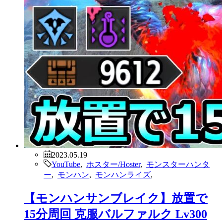
2023.05.19
YouTube
,
ホスター/Hoster
,
モンスターハンタ
ー
,
モンハン
,
モンハンライズ
,
【モンハンサンブレイク】放置で
15分周回 克服バルファルク Lv300