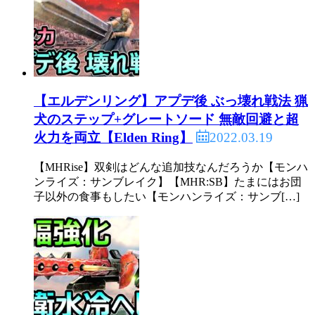
【エルデンリング】アプデ後 ぶっ壊れ戦法 猟
犬のステップ+グレートソード 無敵回避と超
2022.03.19
火力を両立【Elden Ring】
【MHRise】双剣はどんな追加技なんだろうか【モンハ
ンライズ：サンブレイク】【MHR:SB】たまにはお団
子以外の食事もしたい【モンハンライズ：サンブ[…]