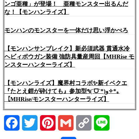
ンゴ亜種」が登場！ 亜種モンスター出るんだ
な！【モンハンライズ】
モンハンのモンスターを一体だけ思い浮かべろ
【モンハンサンブレイク】新必須武器 貫通水冷
ヘビィボウガン装備 強防具量産周回【MHRise モ
ンスターハンターライズ】
【モンハンライズ】魔界村コラボ✨新イベクエ
『たとえ鎧が砕けても』参加型٩(ˊᗜˋ*)و✧*｡
【MHRise/モンスターハンターライズ】
Facebook
Twitter
Pinterest
Gmail
Copy
Line
Link