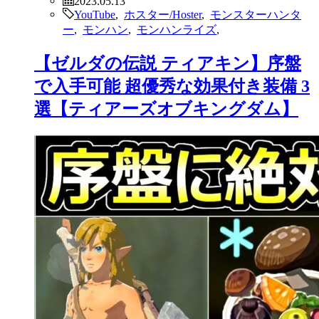
YouTube
,
ホスター/Hoster
,
モンスターハンタ
ー
,
モンハン
,
モンハンライズ
,
【ゼルダの伝説 ティアキン】序盤
で入手可能 超優秀な効果付き装備 3
選【ティアーズオブキングダム】