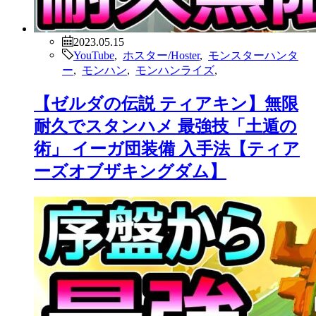
2023.05.15
YouTube
,
ホスター/Hoster
,
モンスターハンタ
ー
,
モンハン
,
モンハンライズ
,
【ゼルダの伝説 ティアキン】無限
耐久でスタンハメ 最強技「土遁の
術」 イーガ団装備 入手法【ティア
ーズオブザキングダム】