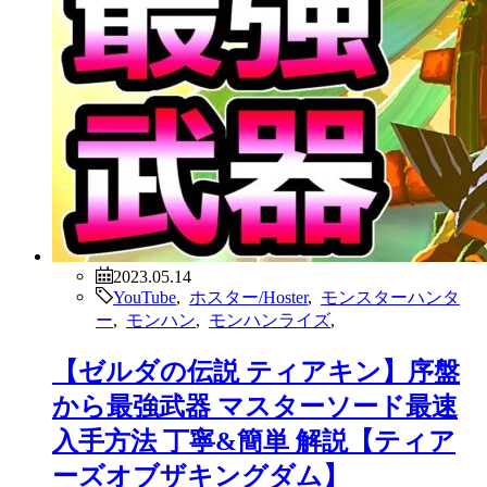
2023.05.14
YouTube
,
ホスター/Hoster
,
モンスターハンタ
ー
,
モンハン
,
モンハンライズ
,
【ゼルダの伝説 ティアキン】序盤
から最強武器 マスターソード最速
入手方法 丁寧&簡単 解説【ティア
ーズオブザキングダム】