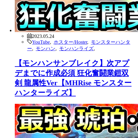
2023.05.24
YouTube
,
ホスター/Hoster
,
モンスターハンタ
ー
,
モンハン
,
モンハンライズ
,
【モンハンサンブレイク】次アプ
デまでに作成必須 狂化奮闘業鎧双
剣 龍属性Ver【MHRise モンスター
ハンターライズ】