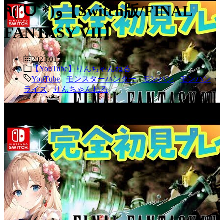
٩(ˊᗜˋ*)و【Switch版/FINAL
FANTASY VII】
2023.01.21
【YouTube】りんちゃんねる
YouTube
,
モンスターハンター
,
モンハン
,
モンハン
ライズ
,
りんちゃんねる