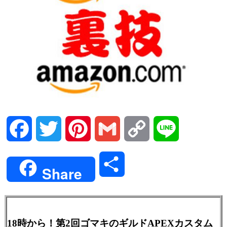
Facebook
Twitter
Pinterest
Gmail
Copy
Line
Link
共
Share
有
18時から！第2回ゴマキのギルドAPEXカスタム