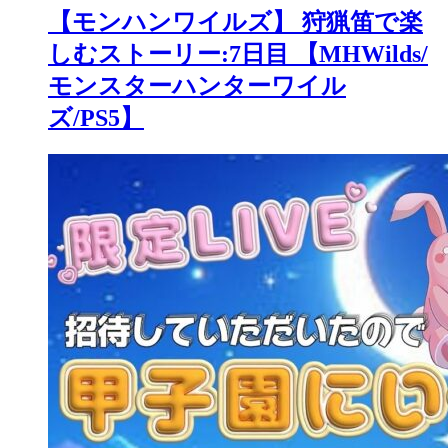
【モンハンワイルズ】 狩猟笛で楽
しむストーリー:7日目 【MHWilds/
モンスターハンターワイル
ズ/PS5】