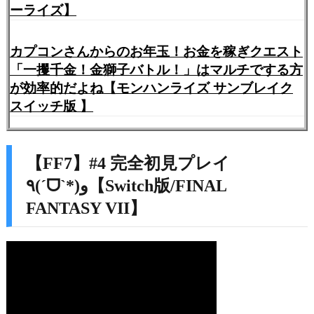
ーライズ】
カプコンさんからのお年玉！お金を稼ぎクエスト
「一攫千金！金獅子バトル！」はマルチでする方
が効率的だよね【モンハンライズ サンブレイク
スイッチ版 】
【FF7】#4 完全初見プレイ
٩(ˊᗜˋ*)و【Switch版/FINAL
FANTASY VII】