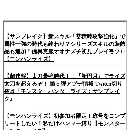
【サンブレイク】新スキル「蓄積時攻撃強化」で
属性一強の時代も終わり？シリーズスキルの装飾
品も追加！傀異克服オオナズチ初見プレイ弓ソロ
【モンハンライズ】
【超速報】太刀最強時代！！『新円月』でライズ
太刀を超えるぞ！ 第５弾アプデ情報 Twitch切り
抜き『モンスターハンターライズ：サンブレイ
ク』
【モンハンライズ】初参加者限定！称号をコンプ
リートしたい！私だけハンマー縛り【モンスター