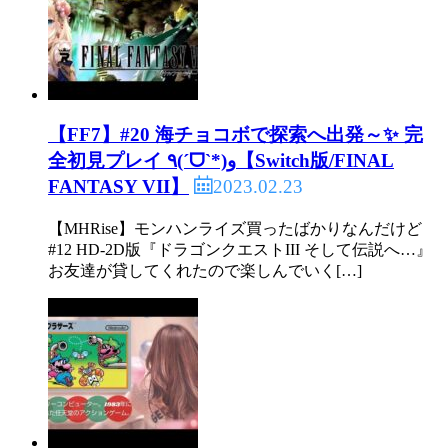
【FF7】#20 海チョコボで探索へ出発～✨ 完
全初見プレイ ٩(ˊᗜˋ*)و【Switch版/FINAL
2023.02.23
FANTASY VII】
【MHRise】モンハンライズ買ったばかりなんだけど
#12 HD-2D版『ドラゴンクエストIII そして伝説へ…』
お友達が貸してくれたので楽しんでいく[…]