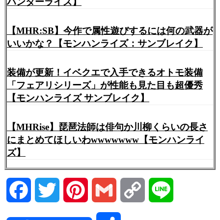
ハンターライズ】
【MHR:SB】今作で属性遊びするには何の武器が
いいかな？【モンハンライズ：サンブレイク】
装備が更新！イベクエで入手できるオトモ装備
「フェアリシリーズ」が性能も見た目も超優秀
【モンハンライズ サンブレイク】
【MHRise】琵琶法師は俳句か川柳くらいの長さ
にまとめてほしいわwwwwwww【モンハンライ
ズ】
Facebook
Twitter
Pinterest
Gmail
Copy
Line
Link