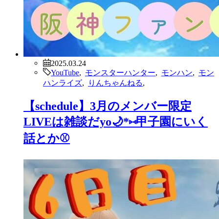
2025.03.24
YouTube
,
モンスターハンター
,
モンハン
,
モン
ハンライズ
,
りんちゃんねる
,
【schedule】3月のメンバー限定
LIVEは雑談だyo🌙*⑅甲子園にいく
話とか⚾️