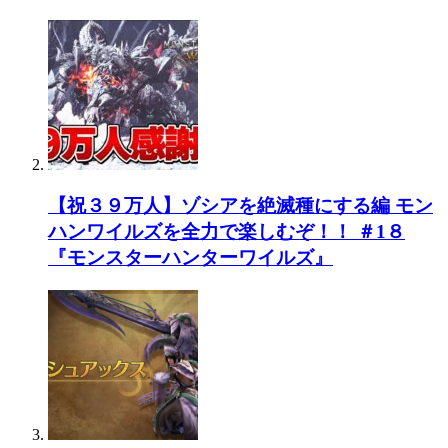
【祝３９万人】ゾシアを絶滅種にする編 モン
ハンワイルズを全力で楽しむぞ！！ ＃1８
『モンスターハンターワイルズ』