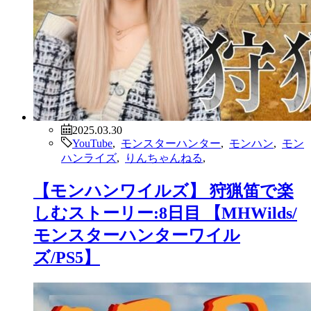
2025.03.30
YouTube
,
モンスターハンター
,
モンハン
,
モン
ハンライズ
,
りんちゃんねる
,
【モンハンワイルズ】 狩猟笛で楽
しむストーリー:8日目 【MHWilds/
モンスターハンターワイル
ズ/PS5】