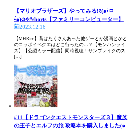
【マリオブラザーズ】やってみる!୧(๑•̀ㅁ
•́๑)૭✧#shorts【ファミリーコンピューター】
2023.12.16
【MHRise】昔はたくさんあった他ゲーとか漫画とかと
のコラボイベクエはどこ行ったの…？【モンハンライ
ズ】【公認ミラー配信】同時視聴！サンブレイクのス
[…]
#11【ドラゴンクエストモンスターズ３】魔族
の王子とエルフの旅 攻略本を購入しました(๑