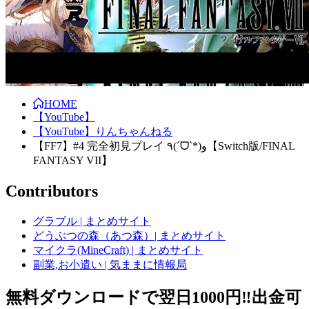
HOME
【YouTube】
【YouTube】りんちゃんねる
【FF7】#4 完全初見プレイ ٩(ˊᗜˋ*)و【Switch版/FINAL
FANTASY VII】
Contributors
グラブル | まとめサイト
どうぶつの森（あつ森）| まとめサイト
マイクラ(MineCraft) | まとめサイト
副業,お小遣い | 気ままに情報局
無料ダウンロードで翌日1000円‼️出金可