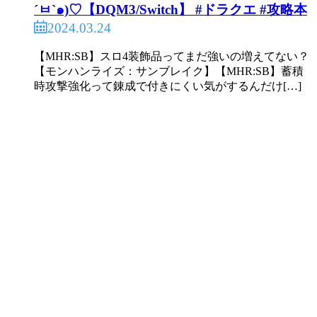
´ㅂ`๑)♡【DQM3/Switch】 #ドラクエ #攻略本
2024.03.24
【MHR:SB】スロ4装飾品ってまだ強いの増えてない？
【モンハンライズ：サンブレイク】【MHR:SB】蓄積
時攻撃強化って錬成で付きにくい気がするんだけ[…]