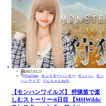
2025.03.23
YouTube
,
モンスターハンター
,
モンハン
,
モン
ハンライズ
,
りんちゃんねる
,
【モンハンワイルズ】 狩猟笛で楽
しむストーリー:6日目 【MHWilds/