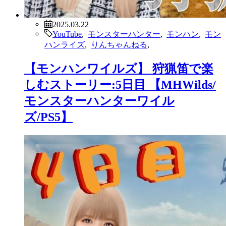
2025.03.22
YouTube
,
モンスターハンター
,
モンハン
,
モン
ハンライズ
,
りんちゃんねる
,
【モンハンワイルズ】 狩猟笛で楽
しむストーリー:5日目 【MHWilds/
モンスターハンターワイル
ズ/PS5】