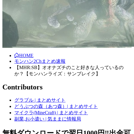
HOME
モンハン2Chまとめ速報
【MHR:SB】オオナズチのこと好きな人っているの
か？【モンハンライズ：サンブレイク】
Contributors
グラブル | まとめサイト
どうぶつの森（あつ森）| まとめサイト
マイクラ(MineCraft) | まとめサイト
副業,お小遣い | 気ままに情報局
無料ダウンロードで翌日1000円‼️出金可