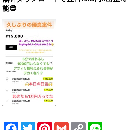
能😊
Facebook
Twitter
Pinterest
Gmail
Copy
Line