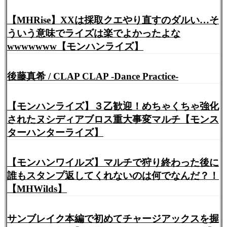
【MHRise】XXは採取クエやり直すのダルい…そ
ういう意味でライズは楽でよかったよな
wwwwwww【モンハンライズ】
後藤真希 / CLAP CLAP -Dance Practice-
【モンハンライズ】３乙歓迎！めちゃくちゃ強化
されたヌシディアブロス重大事変マルチ【モンス
ターハンターライズ】
【モンハンワイルズ】マルチで狩り終わった後に
誰もスタンプ返してくれないのは何でなんだ？！
【MHWilds】
サンブレイク本編で初めてチャージアックスを握