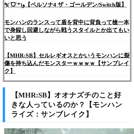
٩(ˊᗜˋ*)و【ペルソナ4 ザ・ゴールデン/Switch版】
モンハンのランスって盾を背中に背負って槍一本
で身躱し回避しながら戦うスタイルとか出てもい
いと思う
【MHR:SB】セルレギオスとかいうモンハンに裂
傷を持ち込んだモンスターｗｗｗｗ【サンブレイ
ク】
【MHR:SB】オオナズチのこと好
きな人っているのか？【モンハン
ライズ：サンブレイク】