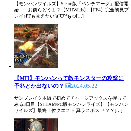
【モンハンワイルズ】Steam版「ベンチマーク」配信開
始！ お前らどうよ？【MHWilds】【FF4】完全初見プ
レイ♪FFも覚えたい٩(ˊᗜˋ*)وゆ[…]
【MH】モンハンって敵モンスターの攻撃に
2024.05.22
予兆とか出ないの？
サンブレイク本編で初めてチャージアックスを握って
みる3日目【STEAM/PC版モンハンライズ】【モンハン
ワイルズ】最終上位クエスト 真ラスボス ？？？[…]