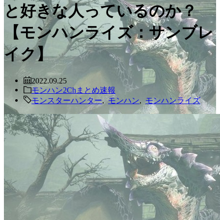
と好きな人っているのか？
【モンハンライズ：サンブレ
イク】
2022.09.25
モンハン2Chまとめ速報
モンスターハンター
,
モンハン
,
モンハンライズ