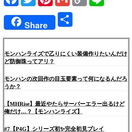
Link
共
Share
有
モンハンライズで乙りにくい装備作りたいんだけ
ど防御珠ってアリ？
モンハンの次回作の目玉要素って何になるんだろ
うか？
【MHRise】最近やたらサーバーエラー出るけど
俺だけ…？【モンハンライズ】
#7【P4G】シリーズ初✨完全初見プレイ