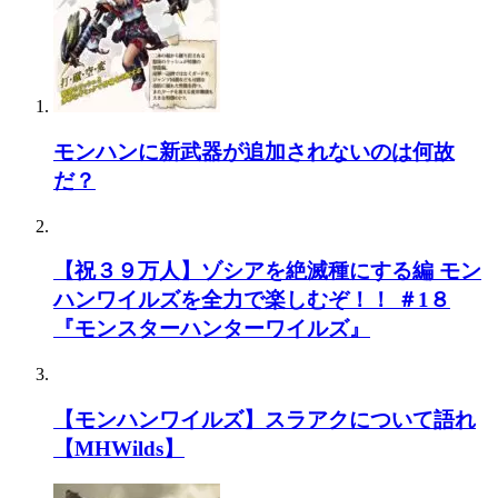
モンハンに新武器が追加されないのは何故
だ？
【祝３９万人】ゾシアを絶滅種にする編 モン
ハンワイルズを全力で楽しむぞ！！ ＃1８
『モンスターハンターワイルズ』
【モンハンワイルズ】スラアクについて語れ
【MHWilds】