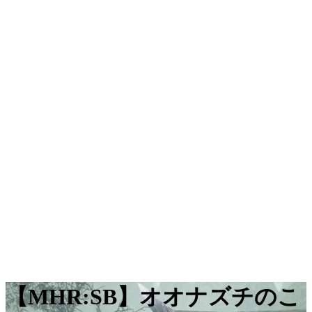
【MHR:SB】オオナズチのこ