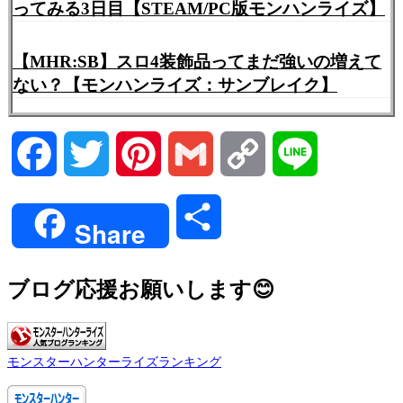
ってみる3日目【STEAM/PC版モンハンライズ】
【MHR:SB】スロ4装飾品ってまだ強いの増えて
ない？【モンハンライズ：サンブレイク】
Facebook
Twitter
Pinterest
Gmail
Copy
Line
Link
共
Share
有
ブログ応援お願いします😊
モンスターハンターライズランキング