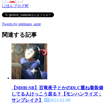
にほんブログ村
Tweets by nigimaru_asmr
関連する記事
【MHR:SB】百竜夜子とかのDLC重ね着装備
してる人けっこう居る？【モンハンライズ：
2023.02.09
サンブレイク】