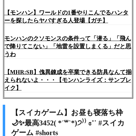
【モンハン】ワールドの1番やりこんでるハンタ
ーを探したらヤバすぎる人登場【ガチ】
モンハンのクソモンスの条件って「潜る」「飛ん
で降りてこない」「地雷を設置しまくる」だと思
うわ
【MHR:SB】傀異錬成を卒業できる防具なんて揃
えられないよ・・・【モンハンライズ：サンブレ
イク】
【スイカゲーム】お昼も寝落ち枠
🌙✨最高3452( *´꒳`*)੭⁾⁾ ɞ˚˙ #スイカ
ゲーム #shorts