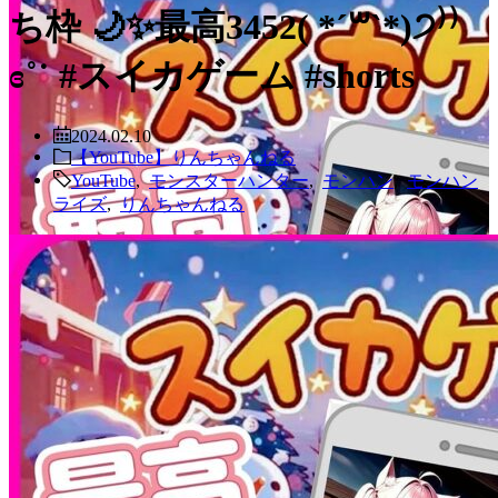
ち枠 🌙✨最高3452( *´꒳`*)੭⁾⁾
ɞ˚˙ #スイカゲーム #shorts
2024.02.10
【YouTube】りんちゃんねる
YouTube
,
モンスターハンター
,
モンハン
,
モンハン
ライズ
,
りんちゃんねる