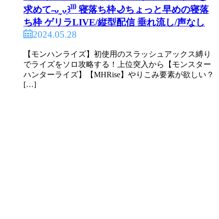
求めて˶ᴗ͈ˬᴗ͈꒱⁾⁾⁾ 寝落ち枠🌙ちょっと早めの寝落
ち枠 ゲリラLIVE/縦型配信 垂れ流し/声なし
2024.05.28
【モンハンライズ】初使用のスラッシュアックス縛り
でライズをソロ攻略する！上位突入から【モンスター
ハンターライズ】【MHRise】やりこみ要素が欲しい？
[…]