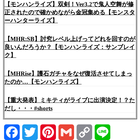
【モンハンライズ】双剣！Ver3.2で鬼人空舞が修
正されたので確かめながら金冠集める【モンスタ
ーハンターライズ】
【MHR:SB】討究レベル上げってどれを回すのが
良いんだろうか？【モンハンライズ：サンブレイ
ク】
【MHRise】護石ガチャをなぜ復活させてしまっ
たのか…【モンハンライズ】
【重大発表】ミキティがライブに出演決定！？た
だし・・・#shorts
Facebook
Twitter
Pinterest
Gmail
Copy
Line