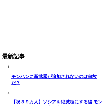
最新記事
モンハンに新武器が追加されないのは何故
だ？
【祝３９万人】ゾシアを絶滅種にする編 モン