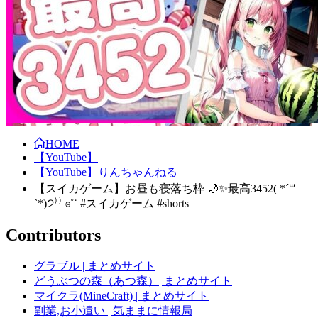
HOME
【YouTube】
【YouTube】りんちゃんねる
【スイカゲーム】お昼も寝落ち枠 🌙✨最高3452( *´꒳
`*)੭⁾⁾ ɞ˚˙ #スイカゲーム #shorts
Contributors
グラブル | まとめサイト
どうぶつの森（あつ森）| まとめサイト
マイクラ(MineCraft) | まとめサイト
副業,お小遣い | 気ままに情報局