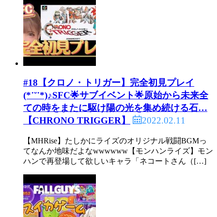
#18【クロノ・トリガー】完全初見プレイ
(*˙˘˙*)♪SFC🌟サブイベント🌟原始から未来全
ての時をまたに駆け陽の光を集め続ける石…
2022.02.11
【CHRONO TRIGGER】
【MHRise】たしかにライズのオリジナル戦闘BGMっ
てなんか地味だよなwwwwww【モンハンライズ】モン
ハンで再登場して欲しいキャラ「ネコートさん（[…]