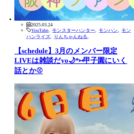
2025.03.24
YouTube
,
モンスターハンター
,
モンハン
,
モン
ハンライズ
,
りんちゃんねる
,
【schedule】3月のメンバー限定
LIVEは雑談だyo🌙*⑅甲子園にいく
話とか⚾️