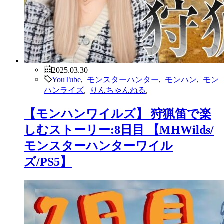
2025.03.30
YouTube
,
モンスターハンター
,
モンハン
,
モン
ハンライズ
,
りんちゃんねる
,
【モンハンワイルズ】 狩猟笛で楽
しむストーリー:8日目 【MHWilds/
モンスターハンターワイル
ズ/PS5】