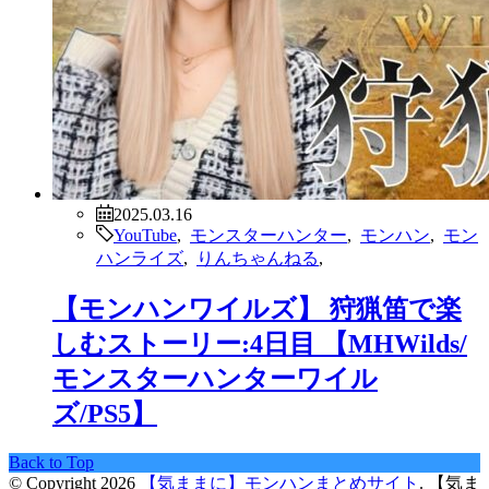
2025.03.16
YouTube
,
モンスターハンター
,
モンハン
,
モン
ハンライズ
,
りんちゃんねる
,
【モンハンワイルズ】 狩猟笛で楽
しむストーリー:4日目 【MHWilds/
モンスターハンターワイル
ズ/PS5】
Back to Top
© Copyright 2026
【気ままに】モンハンまとめサイト
.
【気ま