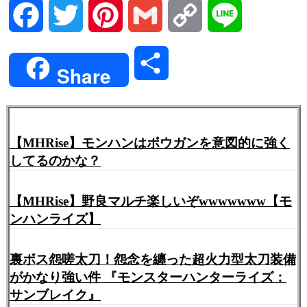
Facebook
Twitter
Pinterest
Gmail
Copy
Line
Link
共
Share
有
【MHRise】モンハンはボウガンを意図的に強く
してるのかな？
【MHRise】野良マルチ楽しいぞwwwwwww【モ
ンハンライズ】
裏ボス怨嗟太刀！怨念を纏った超火力型太刀装備
がかなり強い件 『モンスターハンターライズ：
サンブレイク』