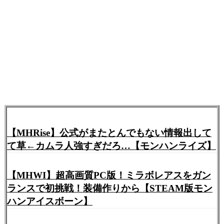
【MHRise】公式がまたとんでもない情報出して
て草←カムラ人強すぎだろ…【モンハンライズ】
【MHWI】超高画質PC版！ミラボレアスをガン
ランスで初挑戦！装備作りから【STEAM版モン
ハンアイスボーン】