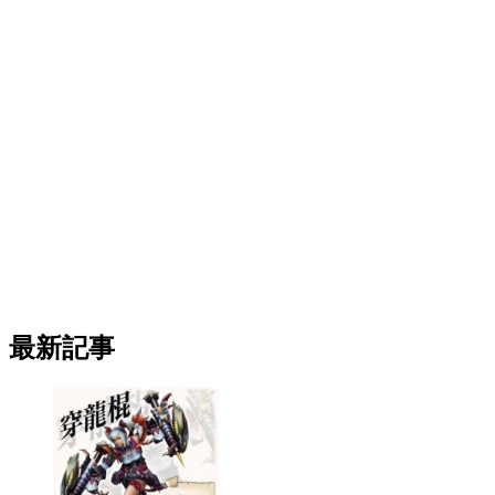
431:
ガルク速報
2021/06/18(金) 12:33:58.81 ID:vQkOzYukM
>>414
ツキノの声SE説
435:
ガルク速報
2021/06/18(金) 12:34:30.93 ID:vQkOzYukM
>>431
SE以外って書いてたなsry
最新記事
454:
ガルク速報
2021/06/18(金) 12:39:45.41 ID:NMuUnDQQ0
>>435
最初はNPCボイスかと思ったんだけどSEなんだよな
一応オトモの声はNPCボイスだからツキノ≠オトモ