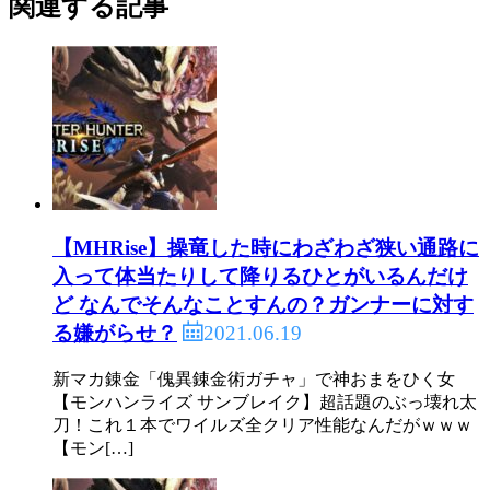
関連する記事
374:
ガルク速報
2021/06/18(金) 12:09:31.89 ID:JdgFPL0Xd
ツキノガチシコ勢おるんか、、？
378:
ガルク速報
2021/06/18(金) 12:10:29.33 ID:hZSku6Uha
ツキノ重ね着かわいいけど元のアイルーの気持ちを
思うとシコれない
もう愛着が湧いてる
【MHRise】操竜した時にわざわざ狭い通路に
入って体当たりして降りるひとがいるんだけ
ど なんでそんなことすんの？ガンナーに対す
2021.06.19
る嫌がらせ？
390:
ガルク速報
2021/06/18(金) 12:14:12.52 ID:v4/RUHkzd
>>378
新たに雇った奴に着せれば解決じゃん
新マカ錬金「傀異錬金術ガチャ」で神おまをひく女
【モンハンライズ サンブレイク】超話題のぶっ壊れ太
刀！これ１本でワイルズ全クリア性能なんだがｗｗｗ
【モン[…]
379:
ガルク速報
2021/06/18(金) 12:10:30.46 ID:NEt6rUGBd