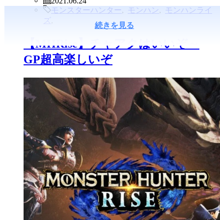
モンスターハンター
,
モンハン
,
モンハンライ
ズ
,
続きを見る
【MHRise】チャアクはいいぞ～
GP超高楽しいぞ