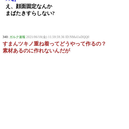
え、顔面固定なんか
まばたきすらしない?
340:
ガルク速報
2021/06/18(金) 11:59:59.36 ID:NMuUnDQQ0
すまんツキノ重ね着ってどうやって作るの？
素材あるのに作れないんだが
343:
ガルク速報
2021/06/18(金) 12:01:04.31 ID:yT/uume5d
>>340
Ｒ押せ
346:
ガルク速報
2021/06/18(金) 12:01:43.55 ID:Rfq3CBdza
>>340
重ね着の一覧開いてR押してみろ