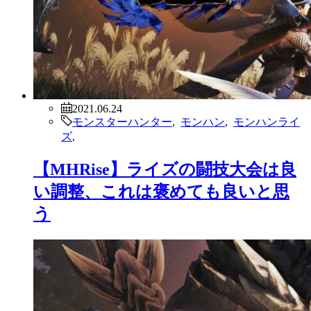
2021.06.24
モンスターハンター
,
モンハン
,
モンハンライ
ズ
,
【MHRise】ライズの闘技大会は良
い調整、これは褒めても良いと思
う