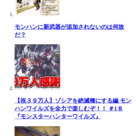
744:
ガルク速報
2021/06/18(金) 14:02:03.79 ID:mV4SeV190
ツキノのアレって何？髪の毛？ヅラ？
モンハンに新武器が追加されないのは何故
だ？
748:
ガルク速報
2021/06/18(金) 14:02:31.93 ID:2fc0CoQN0
>>744
生え際みてみたいよな
811:
ガルク速報
2021/06/18(金) 14:28:05.20 ID:7FYxBBg60
ツキノ擬人化しろ
【祝３９万人】ゾシアを絶滅種にする編 モン
817:
ガルク速報
2021/06/18(金) 14:32:58.07 ID:FNzZGoHy0
ハンワイルズを全力で楽しむぞ！！ ＃1８
ツキノは下半身丸出しの露出狂
『モンスターハンターワイルズ』