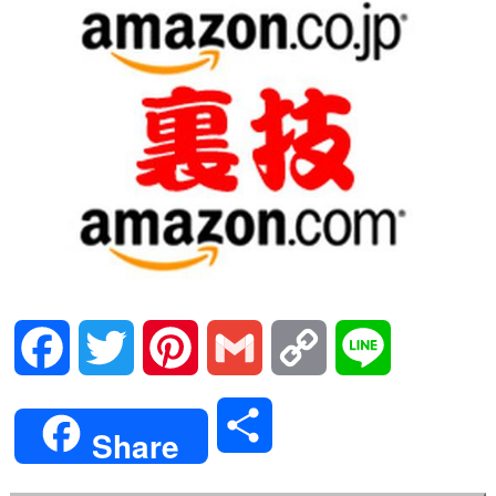
Facebook
Twitter
Pinterest
Gmail
Copy
Line
Link
共
Share
有