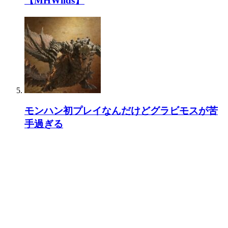
【MHWilds】
モンハン初プレイなんだけどグラビモスが苦
手過ぎる