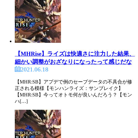
ストーリーズやったことないんだけどツキノってど
んなキャラなの
382:
ガルク速報
2021/06/18(金) 12:11:26.86 ID:y2fyo6p9a
>>379
知りたいか？頭痛を買え
【MHRise】ライズは快適さに注力した結果、
細かい調整がおざなりになったって感じだな
2021.06.18
388:
ガルク速報
2021/06/18(金) 12:14:00.87 ID:NEt6rUGBd
>>382
【MHR:SB】アプデで例のセーブデータの不具合が修
買ったらここの人たちに背神者としてボロクソ言わ
正される模様【モンハンライズ：サンブレイク】
れるみたいだし…
【MHR:SB】今ってオトモ何が良いんだろう？【モン
ハ[…]
でもシコるにはどんなキャラか知らないとだし…
393:
ガルク速報
2021/06/18(金) 12:15:05.26 ID:y2fyo6p9a
>>388