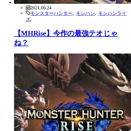
2021.06.24
モンスターハンター
,
モンハン
,
モンハンライ
ズ
,
【MHRise】今作の最強テオじゃ
ね？