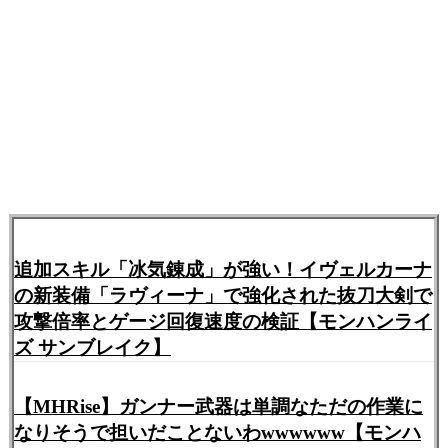
356:
ガルク速報
2021/06/18(金) 12:05:00.22 ID:NMuUnDQQ0
>>343
,346
すまんメクラでした
お詫びにツキノでシコります
348:
ガルク速報
2021/06/18(金) 12:02:16.01 ID:hZSku6Uha
ツキノ重ね着4回以上やらなきゃいけないのね
なかなかだるいな
追加スキル「冰気錬成」が強い！イヴェルカーナ
の新装備「ラヴィーナ」で強化された抜刀大剣で
攻撃倍率とゲージ回復速度の検証【モンハンライ
ズ サンブレイク】
350:
ガルク速報
2021/06/18(金) 12:03:27.15 ID:Gd2AnUpQ0
>>348
片方作れば両方出来るからそれよりは少なくすむは
【MHRise】ガンナー武器は単調なただの作業に
ず
なりそうで担いだことないわwwwwww【モンハ
報酬1~3個っぽいし