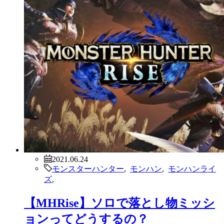
2021.06.24
モンスターハンター
,
モンハン
,
モンハンライ
ズ
,
【MHRise】ソロで落とし物ミッシ
ョンってどうするの？