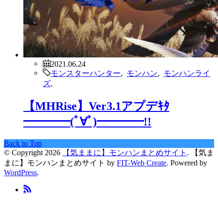
2021.06.24
モンスターハンター
,
モンハン
,
モンハンライ
ズ
,
【MHRise】Ver3.1アプデｷﾀ
━━━━(ﾟ∀ﾟ)━━━━!!
Back to Top
© Copyright 2026
【気ままに】モンハンまとめサイト
.
【気ま
まに】モンハンまとめサイト by
FIT-Web Create
. Powered by
WordPress
.