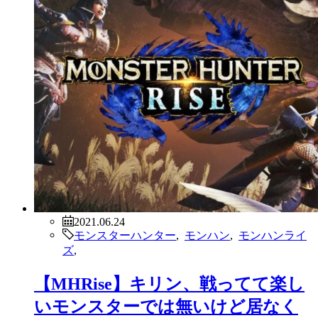
2021.06.24
モンスターハンター
,
モンハン
,
モンハンライ
ズ
,
【MHRise】キリン、戦ってて楽し
いモンスターでは無いけど居なく