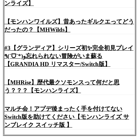
ンライズ】
【モンハンワイルズ】昔あったギルクエってどう
354:
ガルク速報
2021/06/18(金) 12:04:06.46 ID:hZSku6Uha
>>350
だったの？【MHWilds】
あーなるほど
3回で出来たわ
#3【グランディア】シリーズ初✨完全初見プレイ
٩(ˊᗜˋ*)و忘れられない冒険がいま蘇る
【GRANDIA HD リマスター/Switch版】
349:
ガルク速報
2021/06/18(金) 12:02:20.08 ID:2fc0CoQN0
ツキノでシコるでゲコw
【MHRise】歴代最クソモンスって何だと思
う？？？【モンハンライズ】
352:
ガルク速報
2021/06/18(金) 12:03:52.83 ID:JdgFPL0Xd
マルチ会！アプデ後まったく手を付けてない
>>349
仕舞えよその汚ぇ絵筆🤮
Switch版を助けてください【モンハンライズ サ
ンブレイク スイッチ版 】