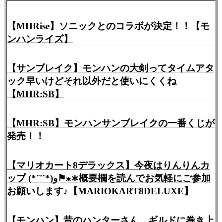
【MHRise】ソニックとのコラボが決定！！【モ
ンハンライズ】
【サンブレイク】モンハンの大剣ってタイムアタ
ック早いけどそれ以外だと使いにくくね
【MHR:SB】
【MHR:SB】モンハンサンブレイクの一番くじが
発売！！
【マリオカート8デラックス】今夜はりんりんカ
ップ (*˙˘˙*)و⚑⁎∗概要欄を読んでお気軽にご参加
お願いします♪【MARIOKART8DELUXE】
【モンハン】昔のハンターさん、ギルドに巻き上