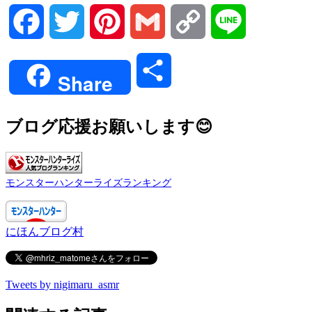
360:
ガルク速報
2021/06/18(金) 12:05:55.20 ID:W4kiS/m2d
ハンターさんやめるニャ
Facebook
Twitter
Pinterest
Gmail
Copy
Line
僕はツキノじゃないニャ
Link
共
Share
有
361:
ガルク速報
2021/06/18(金) 12:06:36.86 ID:vQkOzYukM
ツキノでシコりたいけどまだ里クエ星2なんだよね
ブログ応援お願いします😊
368:
ガルク速報
2021/06/18(金) 12:08:09.16 ID:TwbVD6nRa
モンスターハンターライズランキング
ツキノで抜け
にほんブログ村
376:
ガルク速報
2021/06/18(金) 12:10:12.37 ID:y2fyo6p9a
>>368
メイドインワリオ新作おめでとう
Tweets by nigimaru_asmr