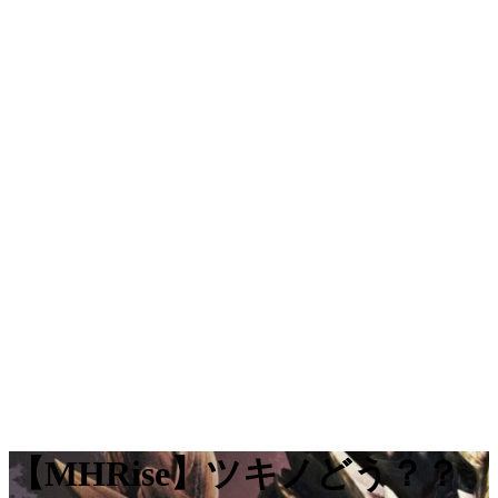
【MHRise】ツキノどう？？