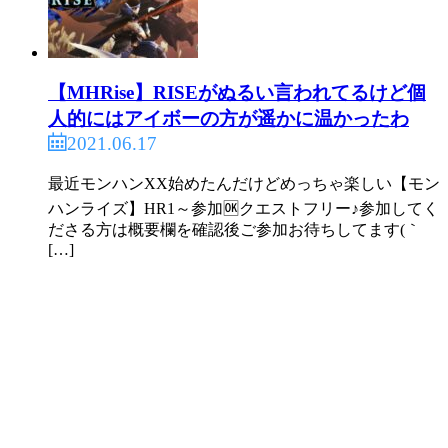
2からの新キャラなのにどんな女かって知る由もな
いので買ってください(ダイレクトマーケティング)
【MHRise】RISEがぬるい言われてるけど個
人的にはアイボーの方が遥かに温かったわ
397:
ガルク速報
2021/06/18(金) 12:16:05.83 ID:NEt6rUGBd
>>393
2021.06.17
新キャラなのか！
最近モンハンXX始めたんだけどめっちゃ楽しい【モン
ありがとう多分買いません！
ハンライズ】HR1～参加🆗クエストフリー♪参加してく
ださる方は概要欄を確認後ご参加お待ちしてます(｀
[…]
386:
ガルク速報
2021/06/18(金) 12:13:09.48 ID:FNzZGoHy0
ツキノかわいいから頭痛予約した
414:
ガルク速報
2021/06/18(金) 12:28:47.04 ID:NMuUnDQQ0
ツキノの声聴きたくてSE以外全OFFの虚無空間でや
ってるけど全然喋らんなこいつ