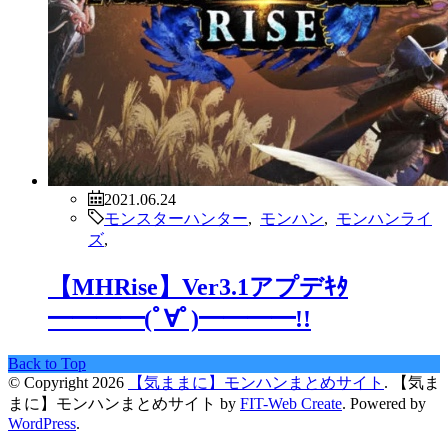
2021.06.24
モンスターハンター
,
モンハン
,
モンハンライ
ズ
,
【MHRise】Ver3.1アプデｷﾀ
━━━━(ﾟ∀ﾟ)━━━━!!
Back to Top
© Copyright 2026
【気ままに】モンハンまとめサイト
.
【気ま
まに】モンハンまとめサイト by
FIT-Web Create
. Powered by
WordPress
.