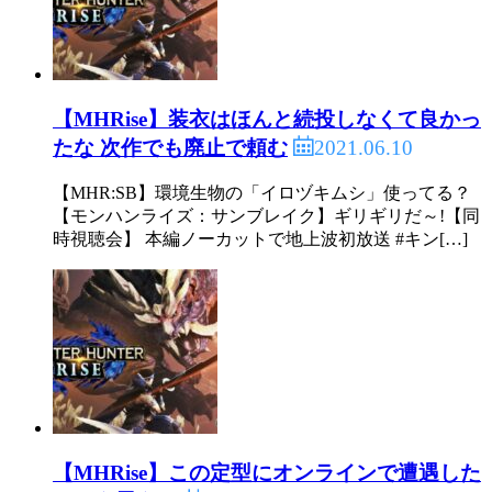
【MHRise】装衣はほんと続投しなくて良かっ
2021.06.10
たな 次作でも廃止で頼む
【MHR:SB】環境生物の「イロヅキムシ」使ってる？
【モンハンライズ：サンブレイク】ギリギリだ～!【同
時視聴会】 本編ノーカットで地上波初放送 #キン[…]
【MHRise】この定型にオンラインで遭遇した