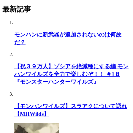
最新記事
モンハンに新武器が追加されないのは何故
だ？
【祝３９万人】ゾシアを絶滅種にする編 モン
ハンワイルズを全力で楽しむぞ！！ ＃1８
『モンスターハンターワイルズ』
【モンハンワイルズ】スラアクについて語れ
【MHWilds】