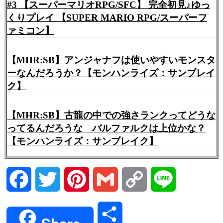
#3 【スーパーマリオRPG/SFC】 完全初見♪ゆっ
くりプレイ 【SUPER MARIO RPG/スーパーフ
ァミコン】
【MHR:SB】アンジャナフは使いやすいモンスタ
ーなんだろうか？【モンハンライズ：サンブレイ
ク】
【MHR:SB】古龍の中での強さランクってどうな
ってるんだろうな バルファルクは上位かな？
【モンハンライズ：サンブレイク】
Facebook
Twitter
Pinterest
Gmail
Copy
Line
Link
共