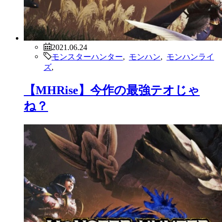
2021.06.24
モンスターハンター
,
モンハン
,
モンハンライ
ズ
,
【MHRise】今作の最強テオじゃ
ね？