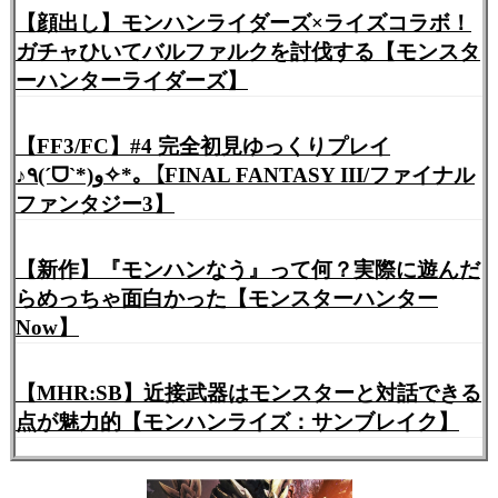
【顔出し】モンハンライダーズ×ライズコラボ！
ガチャひいてバルファルクを討伐する【モンスタ
ーハンターライダーズ】
【FF3/FC】#4 完全初見ゆっくりプレイ
♪٩(ˊᗜˋ*)و✧*｡【FINAL FANTASY III/ファイナル
ファンタジー3】
【新作】『モンハンなう』って何？実際に遊んだ
らめっちゃ面白かった【モンスターハンター
Now】
【MHR:SB】近接武器はモンスターと対話できる
点が魅力的【モンハンライズ：サンブレイク】