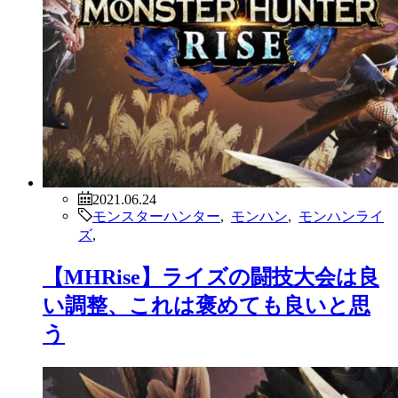
2021.06.24
モンスターハンター
,
モンハン
,
モンハンライ
ズ
,
【MHRise】ライズの闘技大会は良
い調整、これは褒めても良いと思
う