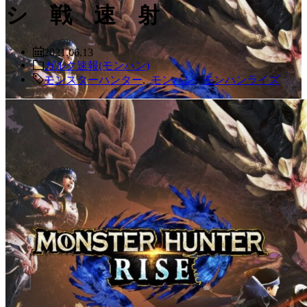
シ 戦 速 射
2021.06.13
ガルク速報(モンハン)
モンスターハンター
,
モンハン
,
モンハンライズ