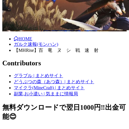
HOME
ガルク速報(モンハン)
【MHRise】百 竜 ヌ シ 戦 速 射
Contributors
グラブル | まとめサイト
どうぶつの森（あつ森）| まとめサイト
マイクラ(MineCraft) | まとめサイト
副業,お小遣い | 気ままに情報局
無料ダウンロードで翌日1000円‼️出金可
能😊