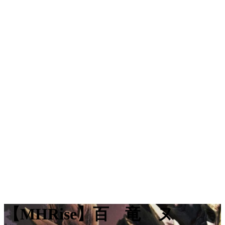
【MHRise】百 竜 ヌ