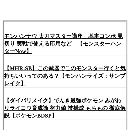
287:
ガルク速報
2021/06/12(土) 14:30:34.00 ID:Jwlpm1RL0
>>133
未だにHR150超えててもサブキャンプ使わない奴ゴ
ロゴロいる
スレとかサイト見ない人って結構居るんだな
それ以前の問題な気もするが
モンハンナウ 太刀マスター講座 基本コンボ 見
切り 実戦で使える応用など 【モンスターハン
ターNow】
引用元:
・【MHRise】モンスターハンターライズ HR762
【MHR:SB】この武器でこのモンスター行くと気
持ちいいってのある？【モンハンライズ：サンブ
レイク】
【ダイパリメイク】でんき最強ポケモン みがわ
りライコウ育成論 努力値 技構成 もちもの 徹底解
説【ポケモンBDSP】