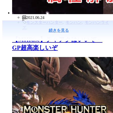
2021.06.24
モンスターハンター
,
モンハン
,
モンハンライ
ズ
,
続きを見る
【MHRise】チャアクはいいぞ～
GP超高楽しいぞ