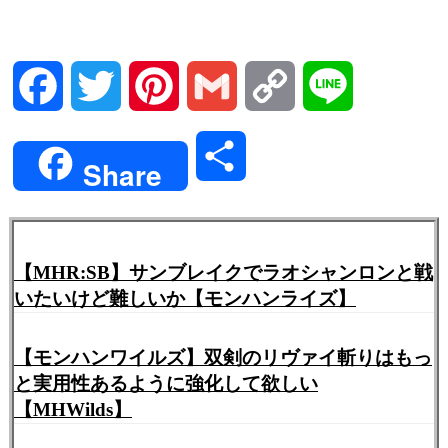
Facebook
Twitter
Pinterest
Gmail
Copy
Line
Link
共
Share
有
【MHR:SB】サンブレイクでラオシャンロンと戦
いたいけど難しいか【モンハンライズ】
【モンハンワイルズ】双剣のリヴァイ斬りはもっ
と実用性あるように強化して欲しい
【MHWilds】