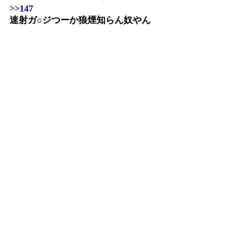
>>147
速射ガ○ジつーか狼煙知らん奴やん
205:
ガルク速報
2021/06/12(土) 13:15:53.10 ID:8lnGUkeU0
>>195
普段のウェーブでは狼煙時に武器攻撃してて
ヌシの時だけ狼煙時でも速射撃ってる奴
たまにいる
243:
ガルク速報
2021/06/12(土) 13:39:43.49 ID:7ENLEkzDF
>>205
へ～アレにそんな魅力あるかね..狼煙がライズで1番
気持ちいいのにな