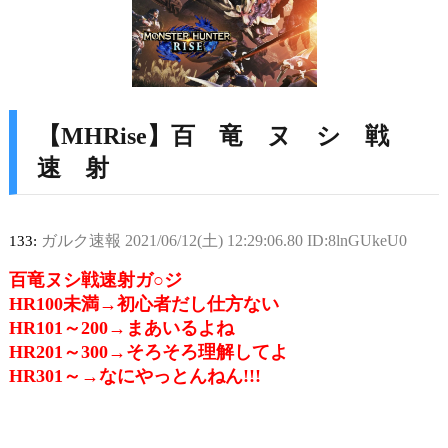
【MHRise】百 竜 ヌ シ 戦
速 射
ガルク速報
2021/06/12(土) 12:29:06.80 ID:8lnGUkeU0
133:
百竜ヌシ戦速射ガ○ジ
HR100未満→初心者だし仕方ない
HR101～200→まあいるよね
HR201～300→そろそろ理解してよ
HR301～→なにやっとんねん!!!