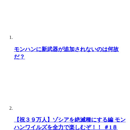
モンハンに新武器が追加されないのは何故
だ？
【祝３９万人】ゾシアを絶滅種にする編 モン
ハンワイルズを全力で楽しむぞ！！ ＃1８
『モンスターハンターワイルズ』
【モンハンワイルズ】スラアクについて語れ
【MHWilds】