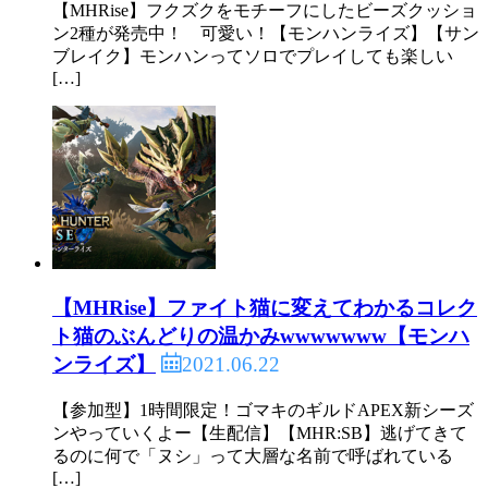
【MHRise】フクズクをモチーフにしたビーズクッショ
ン2種が発売中！ 可愛い！【モンハンライズ】【サン
ブレイク】モンハンってソロでプレイしても楽しい
[…]
【MHRise】ファイト猫に変えてわかるコレク
ト猫のぶんどりの温かみwwwwwww【モンハ
2021.06.22
ンライズ】
【参加型】1時間限定！ゴマキのギルドAPEX新シーズ
ンやっていくよー【生配信】【MHR:SB】逃げてきて
るのに何で「ヌシ」って大層な名前で呼ばれている
[…]