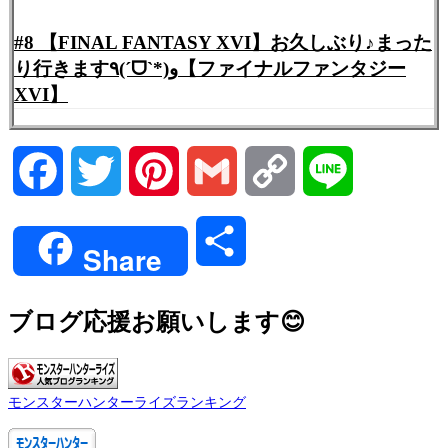
#8 【FINAL FANTASY XVI】お久しぶり♪まった
り行きます٩(ˊᗜˋ*)و【ファイナルファンタジー
XVI】
Facebook
Twitter
Pinterest
Gmail
Copy
Line
Link
共
Share
有
ブログ応援お願いします😊
モンスターハンターライズランキング