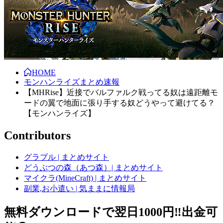
HOME
モンハンライズまとめ速報
【MHRise】近接でバルファルク戦ってる奴は遠距離モ
ードの翼で地面に張り手する奴どうやって避けてる？
【モンハンライズ】
Contributors
グラブル | まとめサイト
どうぶつの森（あつ森）| まとめサイト
マイクラ(MineCraft) | まとめサイト
副業,お小遣い | 気ままに情報局
無料ダウンロードで翌日1000円‼️出金可