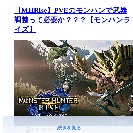
ましかろうwwwwww【モンハンラ
イズ】
2021.07.17
モンスターハンター
,
モンハン
,
モンハンライ
ズ
,
続きを見る