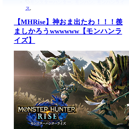
【MHRise】チャアクが強化、修正
されて楽しくなったら起こしてく
れwwwwww【モンハンライズ】
Back to Top
© Copyright 2026
【気ままに】モンハンまとめサイト
.
【気ま
まに】モンハンまとめサイト by
FIT-Web Create
. Powered by
WordPress
.