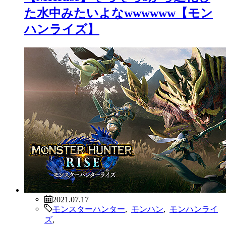
イズ】
2021.07.17
モンスターハンター
,
モンハン
,
モンハンライ
ズ
,
【MHRise】神おま出たわ！！！羨