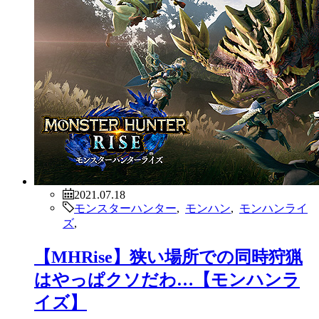
2021.07.17
モンスターハンター
,
モンハン
,
モンハンライ
ズ
,
【MHRise】翔蟲も壁走りも楽しい
けどこれモンハンに要る？
wwwwww【モンハンライズ】