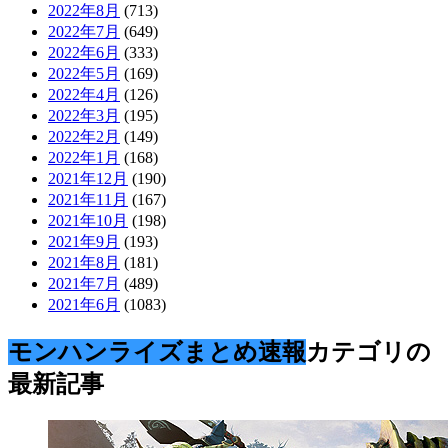
2021.07.18
モンスターハンター
,
モンハン
,
モンハンライ
ズ
,
【MHRise】狭い場所での同時狩猟
はやっぱクソだわ…【モンハンラ
イズ】