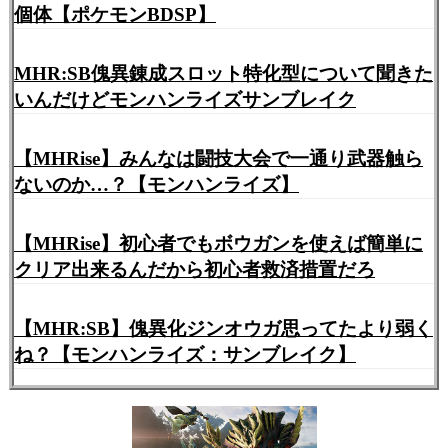
個体【ポケモンBDSP】
MHR:SB傀異錬成スロット特化型について聞きた
いんだけどモンハンライズサンブレイク
【MHRise】みんなは闘技大会で一通り武器触ら
ないのか…？【モンハンライズ】
【MHRise】初心者でもボウガンを使えば簡単に
クリア出来るんだから初心者救済措置だろ
【MHR:SB】傀異化ジンオウガ思ってたより弱く
ね？【モンハンライズ：サンブレイク】