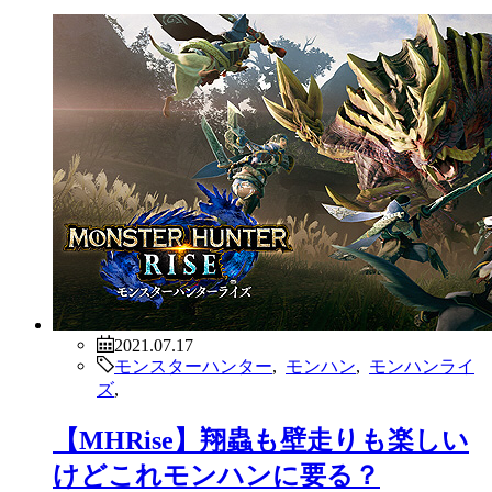
2021.07.17
モンスターハンター
,
モンハン
,
モンハンライ
ズ
,
【MHRise】そろそろ3から進化し
た水中みたいよなwwwwww【モン
ハンライズ】