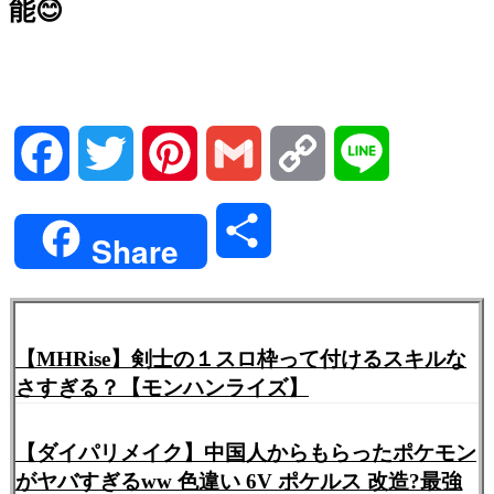
能😊
Facebook
Twitter
Pinterest
Gmail
Copy
Line
Link
共
Share
有
【MHRise】剣士の１スロ枠って付けるスキルな
さすぎる？【モンハンライズ】
【ダイパリメイク】中国人からもらったポケモン
がヤバすぎるww 色違い 6V ポケルス 改造?最強