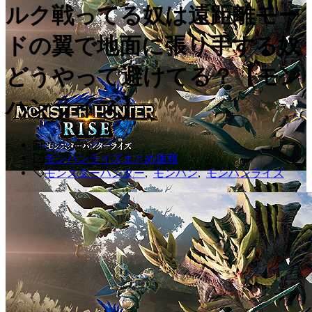
ルク戦ってる奴は遠距離モー
ドの翼で地面に張り手する奴
どうやって避けてる？【モン
ハンライズ】
2021.06.11
モンハンライズまとめ速報
モンスターハンター
,
モンハン
,
モンハンライズ