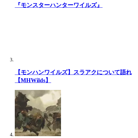
【モンハンワイルズ】多頭クエでホストが戦
ってるところに来ない人多くないか？
【MHWilds】
モンハン初プレイなんだけどグラビモスが苦
手過ぎる