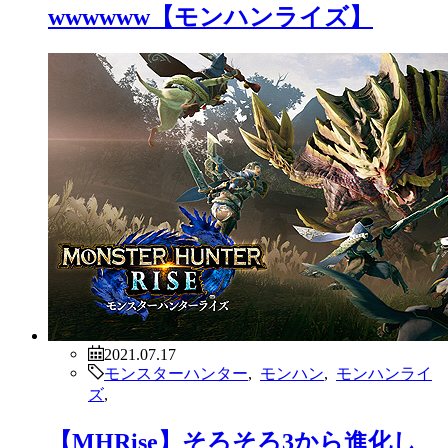
2021.07.17
モンスターハンター
,
モンハン
,
モンハンライ
ズ
,
【MHRise】PVEのモンハンで武器
調整って必要か？？？【モンハンラ