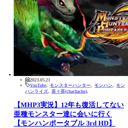
2023.05.21
YouTube
,
モンスターハンター
,
モンハン
,
モン
ハンライズ
,
茶々茶(chachacha)
,
【MHP3実況】12年も復活してない
亜種モンスター達に会いに行く
【モンハンポータブル 3rd HD】