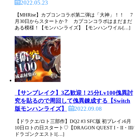
2022.05.23
【MHRise】カプコンコラボ第二弾は「大神」！！ 7
月30日からスタートか？ カプコンコラボはまだまだ
ある模様！【モンハンライズ】【モンハンワイル[…]
【サンブレイク】3乙歓迎！25分Lv100傀異討
究を貼るので周回して傀異錬成する【Switch
2022.09.08
版モンハンライズ】
【ドラクエ/ロト三部作】DQ2 #3 SFC版 初プレイ♪6月
10日ロトの日スタート♡【DRAGON QUEST I・II・III/
ドラゴンクエスト1[…]