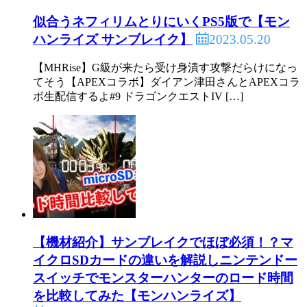
似合うネフィリムとりにいくPS5版で【モン
2023.05.20
ハンライズ サンブレイク】
【MHRise】G級が来たら受け身潰す攻撃だらけになっ
てそう【APEXコラボ】ダイアン津田さんとAPEXコラ
ボ生配信するよ#9 ドラゴンクエストIV […]
【機材紹介】サンブレイクでほぼ必須！？マ
イクロSDカードの違いを解説しニンテンドー
スイッチでモンスターハンターのロード時間
を比較してみた【モンハンライズ】