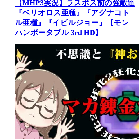
【MHP3実況】ラスボス前の強敵達
『ベリオロス亜種』『アグナコト
ル亜種』『イビルジョー』【モン
ハンポータブル 3rd HD】