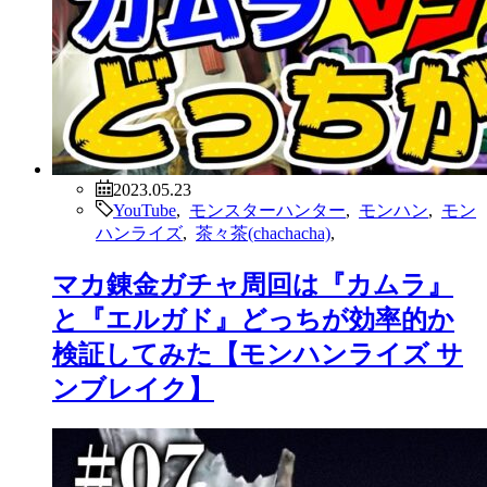
2023.05.23
YouTube
,
モンスターハンター
,
モンハン
,
モン
ハンライズ
,
茶々茶(chachacha)
,
マカ錬金ガチャ周回は『カムラ』
と『エルガド』どっちが効率的か
検証してみた【モンハンライズ サ
ンブレイク】