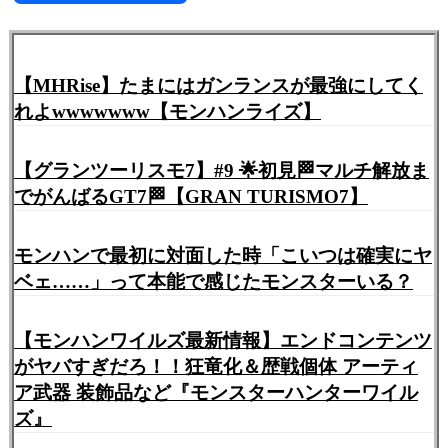
有
【MHRise】たまにはガンランスが最強にしてく
れよwwwwwww【モンハンライズ】
【グランツーリスモ7】#9 🌟初見🏁マルチ解放ま
でがんばるGT7🏁【GRAN TURISMO7】
モンハンで最初に対面した時「こいつは確実にヤ
ベェ……」って本能で感じたモンスターいる？
【モンハンワイルズ最新情報】エンドコンテンツ
がヤバすぎだろ！！狂竜化＆歴戦個体 アーティ
ア武器 装飾品など『モンスターハンターワイル
ズ』