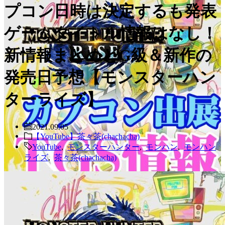
プコン日時は決定するも発表
ゲームタイトル情報はなし！
新情報まとめとG級＆新作の
発売日予想【モンスターハン
ターライズ】
2021.09.05
【YouTube】茶々茶(chachacha)
YouTube
,
モンスターハンター
,
モンハン
,
モンハン
ライズ
,
茶々茶(chachacha)