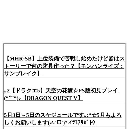
【MHR:SB】上位装備で苦戦し始めたけど皆はス
トーリーで何の防具作った？【モンハンライズ：
サンブレイク】
#2【ドラクエ5】天空の花嫁☆PS版初見プレイ
(*˙˘˙*)♪【DRAGON QUEST V】
5月3日～5日のスケジュールです｡:*☆5月もよろ
しくお願いします(ㅅˊᗜˋ)*.ｲﾂﾓｱﾘｶﾞﾄｳ