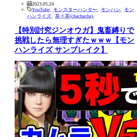
2023.05.24
YouTube
,
モンスターハンター
,
モンハン
,
モン
ハンライズ
,
茶々茶(chachacha)
,
【特別討究ジンオウガ】鬼畜縛りで
挑戦したら無理すぎたｗｗｗ【モン
ハンライズ サンブレイク】