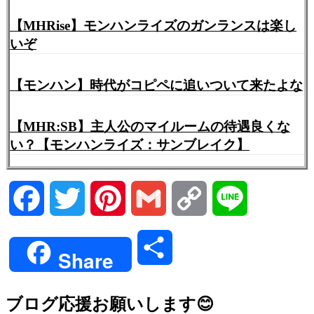
【MHRise】モンハンライズのガンランスは楽し
いぞ
【モンハン】時代がコピペに追いついて来たよな
【MHR:SB】主人公のマイルームの待遇良くな
い？【モンハンライズ：サンブレイク】
Facebook
Twitter
Pinterest
Gmail
Copy
Line
Link
共
Share
有
ブログ応援お願いします😊