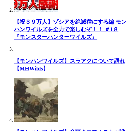
【祝３９万人】ゾシアを絶滅種にする編 モン
ハンワイルズを全力で楽しむぞ！！ ＃1８
『モンスターハンターワイルズ』
【モンハンワイルズ】スラアクについて語れ
【MHWilds】