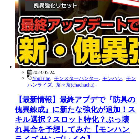
2023.05.24
YouTube
,
モンスターハンター
,
モンハン
,
モン
ハンライズ
,
茶々茶(chachacha)
,
【最新情報】最終アプデで『防具の
傀異錬成』に新たな強化が追加！ス
キル選択？スロット特化？ぶっ壊
れ具合を予想してみた【モンハン