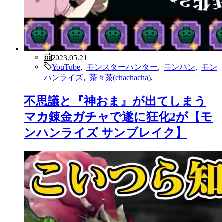
2023.05.21
YouTube
,
モンスターハンター
,
モンハン
,
モン
ハンライズ
,
茶々茶(chachacha)
,
不思議と『神おま』が出てしまう
マカ錬金ガチャで遂に狂化2が【モ
ンハンライズ サンブレイク】