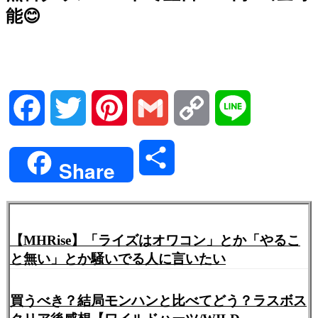
能😊
Facebook
Twitter
Pinterest
Gmail
Copy
Line
Link
共
Share
有
【MHRise】「ライズはオワコン」とか「やるこ
と無い」とか騒いでる人に言いたい
買うべき？結局モンハンと比べてどう？ラスボス