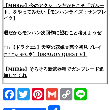
【MHRise】今のアクションだからこそ「ガムー
ト」をやってみたい【モンハンライズ：サンブレ
イク】
暇だからモンハン次回作に望むこと考えようぜ
#17【ドラクエ5】天空の花嫁☆完全初見プレイ
(*˙˘˙*)♪ SFC✲ฺﾟ【DRAGON QUEST V】
【MHRise】そろそろ新武器種でガンブレード追
加してくれ
Facebook
Twitter
Pinterest
Gmail
Copy
Line
Link