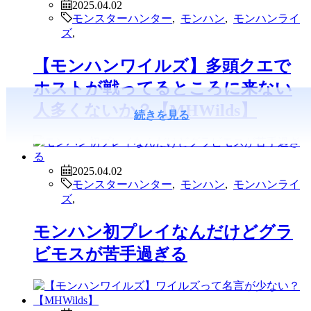
2025.04.02
モンスターハンター
,
モンハン
,
モンハンライ
ズ
,
【モンハンワイルズ】多頭クエで
ホストが戦ってるところに来ない
人多くないか？【MHWilds】
続きを見る
2025.04.02
モンスターハンター
,
モンハン
,
モンハンライ
ズ
,
モンハン初プレイなんだけどグラ
ビモスが苦手過ぎる