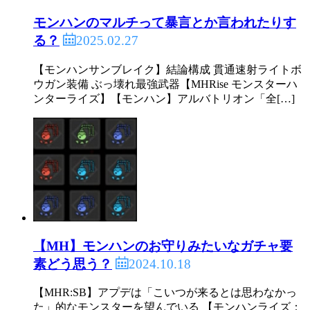
モンハンのマルチって暴言とか言われたりす
2025.02.27
る？
【モンハンサンブレイク】結論構成 貫通速射ライトボ
ウガン装備 ぶっ壊れ最強武器【MHRise モンスターハ
ンターライズ】【モンハン】アルバトリオン「全[…]
【MH】モンハンのお守りみたいなガチャ要
2024.10.18
素どう思う？
【MHR:SB】アプデは「こいつが来るとは思わなかっ
た」的なモンスターを望んでいる 【モンハンライズ：