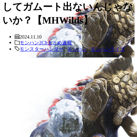
してガムート出ないんじゃな
いか？【MHWilds】
2024.11.10
モンハン2Chまとめ速報
モンスターハンター
,
モンハン
,
モンハンライズ