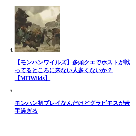
【モンハンワイルズ】多頭クエでホストが戦
ってるところに来ない人多くないか？
【MHWilds】
モンハン初プレイなんだけどグラビモスが苦
手過ぎる