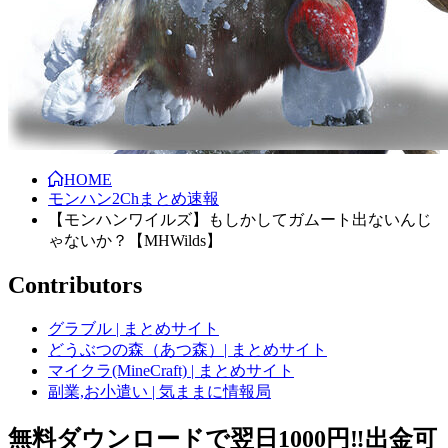
HOME
モンハン2Chまとめ速報
【モンハンワイルズ】もしかしてガムート出ないんじ
ゃないか？【MHWilds】
Contributors
グラブル | まとめサイト
どうぶつの森（あつ森）| まとめサイト
マイクラ(MineCraft) | まとめサイト
副業,お小遣い | 気ままに情報局
無料ダウンロードで翌日1000円‼️出金可