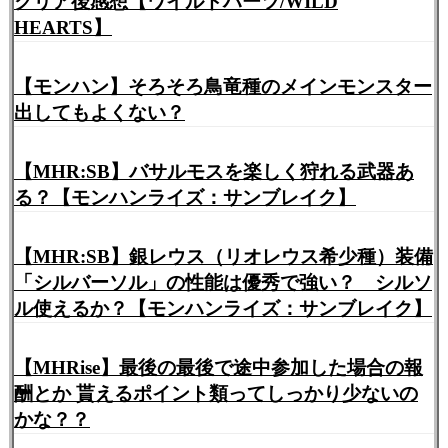
クリア後感想【ワイルドハーツ/WILD
HEARTS】
【モンハン】そろそろ鳥竜種のメインモンスター
出してもよくない？
【MHR:SB】バサルモスを楽しく狩れる武器あ
る？【モンハンライズ：サンブレイク】
【MHR:SB】銀レウス（リオレウス希少種）装備
「シルバーソル」の性能は優秀で強い？ シルソ
ル使えるか？【モンハンライズ：サンブレイク】
【MHRise】最後の最後で途中参加した場合の報
酬とか 貰えるポイント類ってしっかり少ないの
かな？？