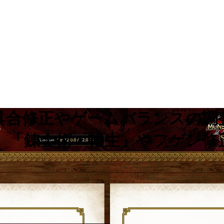
不具合修正やゲームバランスの
 「錬金術・転生」やフゲン修