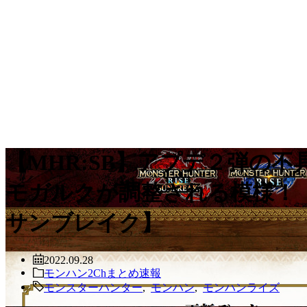
【MHR:SB】アプデ２弾の
モガルクが調整される模様！
サンブレイク】
2022.09.28
モンハン2Chまとめ速報
モンスターハンター
,
モンハン
,
モンハンライズ