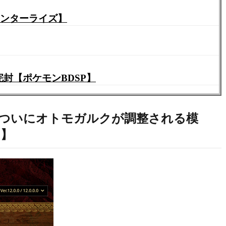
ハンターライズ】
封【ポケモンBDSP】
 ついにオトモガルクが調整される模
ク】