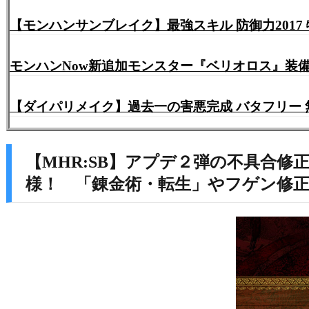
【モンハンサンブレイク】最強スキル 防御力2017
モンハンNow新追加モンスター『ベリオロス』装
【ダイパリメイク】過去一の害悪完成 バタフリー 
【MHR:SB】アプデ２弾の不具合
様！ 「錬金術・転生」やフゲン修