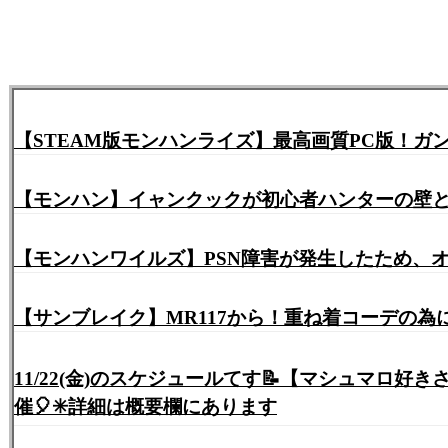
【STEAM版モンハンライズ】最高画質PC版！
【モンハン】イャンクックが初心者ハンターの壁
【モンハンワイルズ】PSN障害が発生したため、オ
【サンブレイク】MR117から！重ね着コーデの為
11/22(金)のスケジュールてす📝【マシュマロ好
催🎈✳️詳細は概要欄にあります