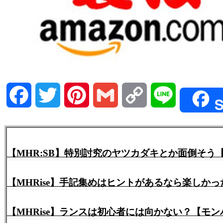
Facebook
Twitter
Pinterest
Gmail
Copy
Line
S
Link
【MHR:SB】特別討究のヤツカダキとか面倒そう
【MHRise】手記集めはヒントがあるなら楽しかっ
【MHRise】ランスは初心者には向かない？【モ