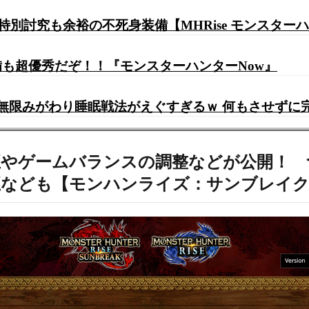
 特別討究も余裕の不死身装備【MHRise モンスター
備も超優秀だぞ！！『モンスターハンターNow』
無限みがわり睡眠戦法がえぐすぎるｗ 何もさせずに完
修正やゲームバランスの調整などが公開！
正なども【モンハンライズ：サンブレイ