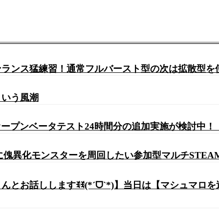
ガンランス猛練習！通常フルバースト型の次は拡散型
という風潮
ープンベータテスト24時間分の追加実施が検討中！【M
に傀異化モンスターを周回したい参加型マルチSTEA
きさんとお話ししますꉂꉂ(*´ᗜ`*)】当日は【マシュマ