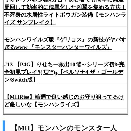
周回して効率的に傀異化した凶翼を集める方法！
不死身の水属性ライトボウガン装備【モンハンラ
イズ サンブレイク】
モンハンワイルズ版『ゲリョス』の新技がヤバす
ぎるwww 『モンスターハンターワイルズ』
#13 【P4G】りせちー救出10階～シリーズ初✨完
全初見プレイ٩(ˊᗜˋ*)و【ペルソナ4 ザ・ゴールデ
ン/Switch版】
【MHRise】輪廻で良い感じのお守り狙ってるけ
ど厳しいな【モンハンライズ】
【MH】モンハンのモンスター人