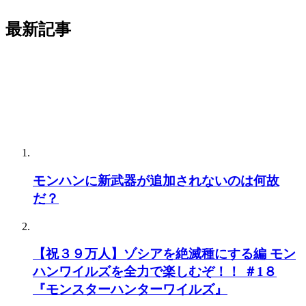
最新記事
モンハンに新武器が追加されないのは何故
だ？
【祝３９万人】ゾシアを絶滅種にする編 モン
ハンワイルズを全力で楽しむぞ！！ ＃1８
『モンスターハンターワイルズ』