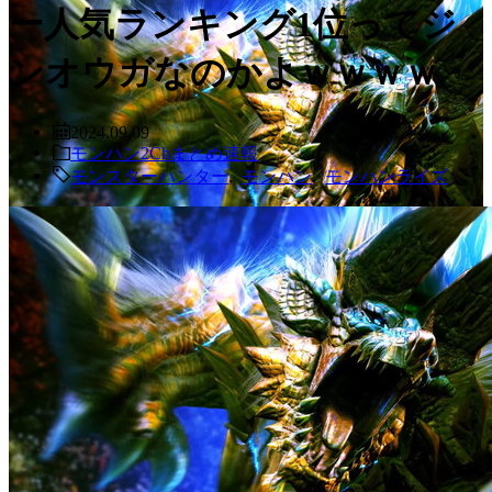
ー人気ランキング1位ってジ
ンオウガなのかよｗｗｗｗ
2024.09.09
モンハン2Chまとめ速報
モンスターハンター
,
モンハン
,
モンハンライズ