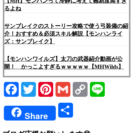
【MH】モンハンって冷静に考えて難易度高すぎ
るよね
サンブレイクのストーリー攻略で使う弓装備の紹
介！おすすめ＆必須スキル解説【モンハンライ
ズ：サンブレイク】
【モンハンワイルズ】太刀の武器紹介動画が公
開！ かっこよすぎるｗｗｗｗｗ【MHWilds】
Facebook
Twitter
Pinterest
Gmail
Copy
Line
Link
共
Share
有