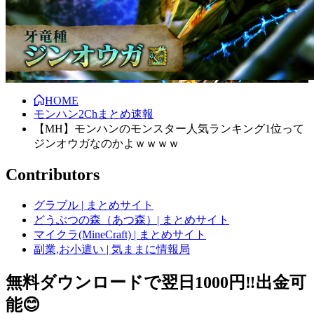
HOME
モンハン2Chまとめ速報
【MH】モンハンのモンスター人気ランキング1位って
ジンオウガなのかよｗｗｗｗ
Contributors
グラブル | まとめサイト
どうぶつの森（あつ森）| まとめサイト
マイクラ(MineCraft) | まとめサイト
副業,お小遣い | 気ままに情報局
無料ダウンロードで翌日1000円‼️出金可
能😊