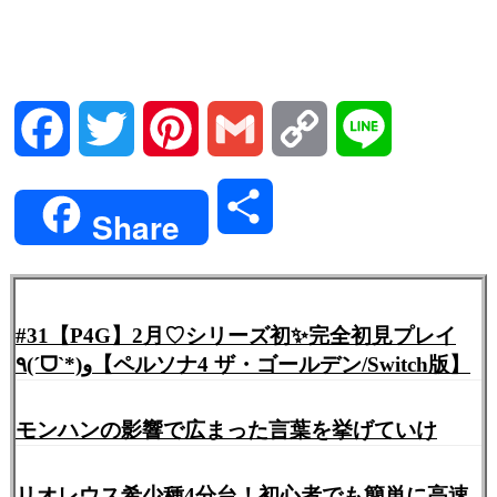
Facebook
Twitter
Pinterest
Gmail
Copy
Line
Link
共
Share
有
#31【P4G】2月♡シリーズ初✨完全初見プレイ
٩(ˊᗜˋ*)و【ペルソナ4 ザ・ゴールデン/Switch版】
モンハンの影響で広まった言葉を挙げていけ
リオレウス希少種4分台！初心者でも簡単に高速