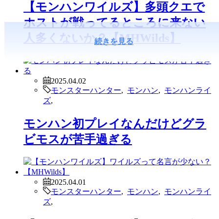
【モンハンワイルズ】多頭クエで
ホストが戦ってるところに来ない
人多くないか？【MHWilds】
続きを見る
2025.04.02
モンスターハンター
,
モンハン
,
モンハンライ
ズ
,
モンハン初プレイなんだけどグラ
ビモスが苦手過ぎる
2025.04.01
モンスターハンター
,
モンハン
,
モンハンライ
ズ
,