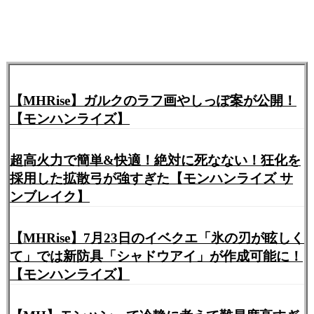
【MHRise】ガルクのラフ画やしっぽ案が公開！
【モンハンライズ】
超高火力で簡単&快適！絶対に死なない！狂化を
採用した拡散弓が強すぎた【モンハンライズ サ
ンブレイク】
【MHRise】7月23日のイベクエ「氷の刃が眩しく
て」では新防具「シャドウアイ」が作成可能に！
【モンハンライズ】