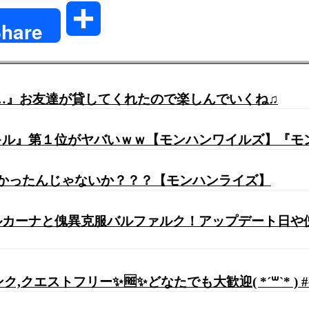
共
hare
有
伝説へ…』お友達が貸してくれたので楽しんでいくね♫
キル』第１位がヤバいｗｗ【モンハンワイルズ】『モ
良かったんじゃないか？？？【モンハンライズ】
カーナと傀異克服バルファルク！アップデート日や
クエストフリー✨🆓✨どなたでも大歓迎( *´꒳`* ) 