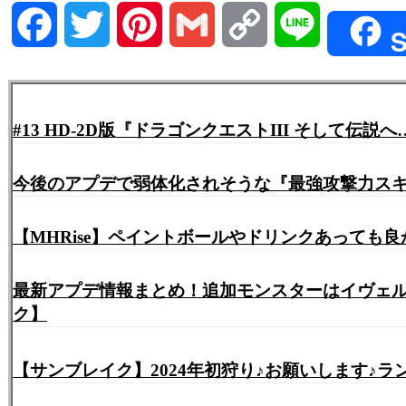
Facebook
Twitter
Pinterest
Gmail
Copy
Line
S
Link
#13 HD-2D版『ドラゴンクエストIII そして
今後のアプデで弱体化されそうな『最強攻撃力ス
【MHRise】ペイントボールやドリンクあっても
最新アプデ情報まとめ！追加モンスターはイヴェル
ク】
【サンブレイク】2024年初狩り♪お願いします♪ランク,