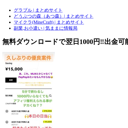
グラブル | まとめサイト
どうぶつの森（あつ森）| まとめサイト
マイクラ(MineCraft) | まとめサイト
副業,お小遣い | 気ままに情報局
無料ダウンロードで翌日1000円‼️出金可能