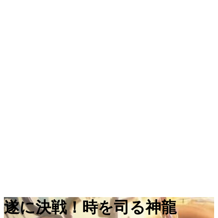
遂に決戦！時を司る神龍