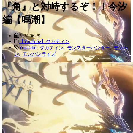
『角』と対峙するぞ！！今汐
編【鳴潮】
2024.06.29
【YouTube】タカティン
YouTube
,
タカティン
,
モンスターハンター
,
モンハ
ン
,
モンハンライズ