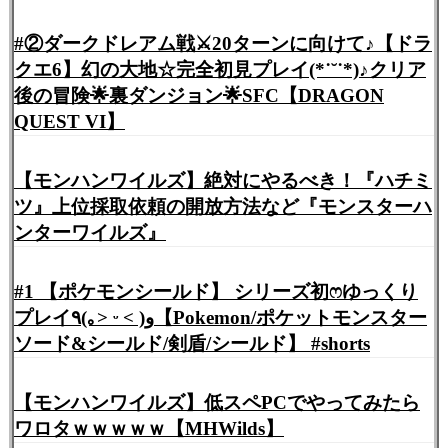
#②ダークドレアム戦⚔️20ターンに向けて♪【ドラ
クエ6】幻の大地☆完全初見プレイ(*˙˘˙*)♪クリア
後の冒険🌟裏ダンジョン🌟SFC【DRAGON
QUEST VI】
【モンハンワイルズ】絶対にやるべき！『ハチミ
ツ』上位採取依頼の開放方法など『モンスターハ
ンターワイルズ』
#1 【ポケモンシールド】 シリーズ初ෆゆっくり
プレイ٩(｡˃ ᵕ ˂ )و【Pokemon/ポケットモンスター
ソード&シールド/剣盾/シールド】 #shorts
【モンハンワイルズ】低スペPCでやってみたら
ワロタｗｗｗｗｗ【MHWilds】