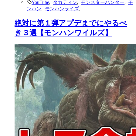
YouTube
,
タカティン
,
モンスターハンター
,
モ
ンハン
,
モンハンライズ
,
絶対に第１弾アプデまでにやるべ
き３選【モンハンワイルズ】