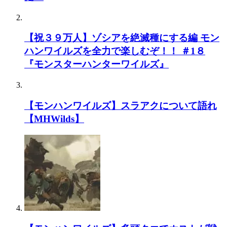
【祝３９万人】ゾシアを絶滅種にする編 モン
ハンワイルズを全力で楽しむぞ！！ ＃1８
『モンスターハンターワイルズ』
【モンハンワイルズ】スラアクについて語れ
【MHWilds】