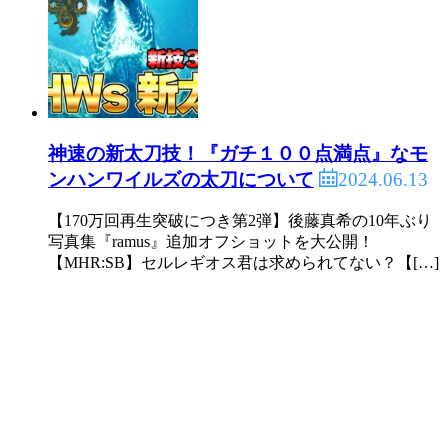
神速の新太刀技！『ガチ１００点満点』なモ
2024.06.13
ンハンワイルズの太刀について
【170万回再生突破につき第2弾】後藤真希の10年ぶり
写真集『ramus』追加オフショットを大公開！
【MHR:SB】セルレギオス君は求められてない？【[…]