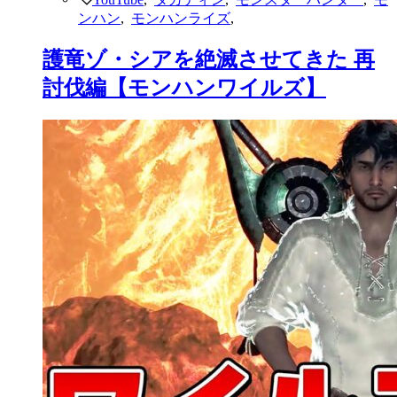
ンハン
,
モンハンライズ
,
護竜ゾ・シアを絶滅させてきた 再
討伐編【モンハンワイルズ】