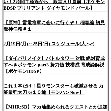
い！2時間半経過から 殿堂入り直前【ポケモン
BDSP ブリリアント ダイヤモンド パール】
【原神】雷電将軍に会いに行くぞ！ 稲妻編 初見
魔神任務＃１
2月19日(月)～25日(日) スケジュール(人 •͈ᴗ•͈)
【ダイパリメイク】バトルタワー 対戦 絶対育成
すべきポケモン part3 努力値 技構成 育成論解説
【ポケモンBDSP】
これ１本だけ！星９モンスターも破滅させる 万
能最強太刀 G１０編【モンハンNow】
【MHR:SB】マカ油集められるクエストとか追加