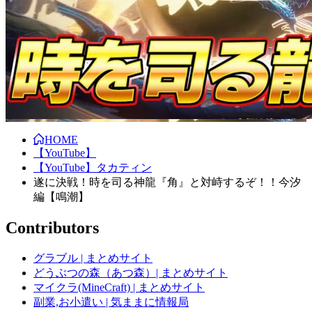
HOME
【YouTube】
【YouTube】タカティン
遂に決戦！時を司る神龍『角』と対峙するぞ！！今汐
編【鳴潮】
Contributors
グラブル | まとめサイト
どうぶつの森（あつ森）| まとめサイト
マイクラ(MineCraft) | まとめサイト
副業,お小遣い | 気ままに情報局