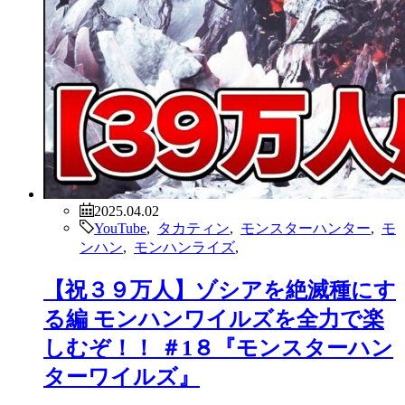
2025.04.02
YouTube
,
タカティン
,
モンスターハンター
,
モ
ンハン
,
モンハンライズ
,
【祝３９万人】ゾシアを絶滅種にす
る編 モンハンワイルズを全力で楽
しむぞ！！ ＃1８『モンスターハン
ターワイルズ』