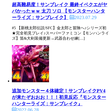
超高難易度！サンブレイク 最終イベクエがヤ
バかったｗｗ 太刀 ソロ 【モンスターハンタ
2023.07.29
ーライズ：サンブレイク】
#5 【新桃太郎伝説/SFC】金太郎と冒険へ♪シリーズ初
★完全初見プレイ♪スーパーファミコン【モンハンライ
ズ】笛&大剣装備更新→武器合わせ練[…]
追加モンスター４体確定！サンブレイクPV4
が来たぞおおお！！！初見反応『モンスター
ハンターライズ：サンブレイク』
2022.06.28