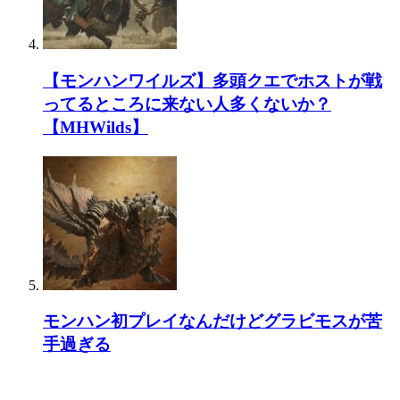
【モンハンワイルズ】多頭クエでホストが戦
ってるところに来ない人多くないか？
【MHWilds】
モンハン初プレイなんだけどグラビモスが苦
手過ぎる