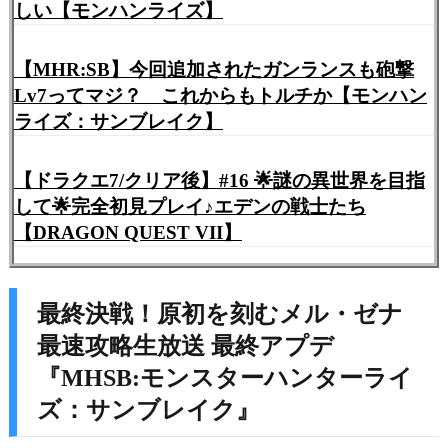
しい【モンハンライズ】
【MHR:SB】今回追加されたガンランスも砲撃
Lv7ってマジ？ これからもトルチか【モンハン
ライズ：サンブレイク】
【ドラクエ7/クリア後】#16 🌟謎の異世界を目指
して🌟完全初見プレイ♪エデンの戦士たち
【DRAGON QUEST VII】
最終決戦！原初を刻むメル・ゼナ
最速攻略生放送 最終アプデ
『MHSB:モンスターハンターライ
ズ：サンブレイク』