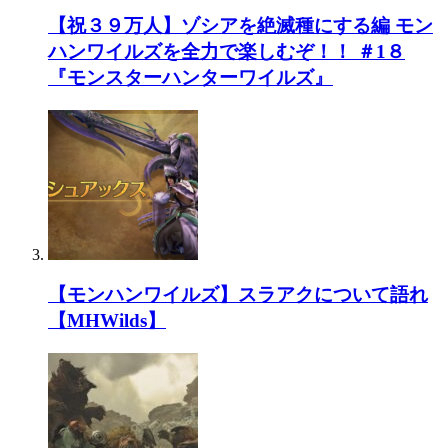
【祝３９万人】ゾシアを絶滅種にする編 モン
ハンワイルズを全力で楽しむぞ！！ ＃1８
『モンスターハンターワイルズ』
【モンハンワイルズ】スラアクについて語れ
【MHWilds】