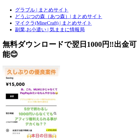
グラブル | まとめサイト
どうぶつの森（あつ森）| まとめサイト
マイクラ(MineCraft) | まとめサイト
副業,お小遣い | 気ままに情報局
無料ダウンロードで翌日1000円‼️出金可
能😊