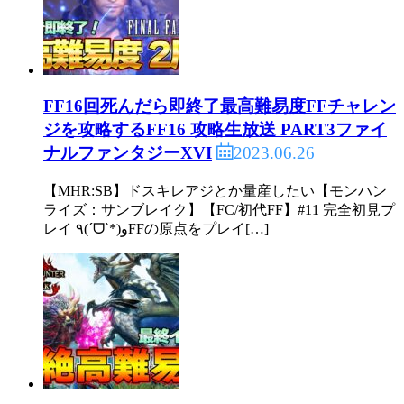
FF16回死んだら即終了最高難易度FFチャレン
ジを攻略するFF16 攻略生放送 PART3ファイ
2023.06.26
ナルファンタジーXVI
【MHR:SB】ドスキレアジとか量産したい【モンハン
ライズ：サンブレイク】【FC/初代FF】#11 完全初見プ
レイ ٩(ˊᗜˋ*)وFFの原点をプレイ[…]