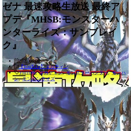
ゼナ 最速攻略生放送 最終ア
プデ『MHSB:モンスターハ
ンターライズ：サンブレイ
ク』
2023.06.08
【YouTube】タカティン
YouTube
,
タカティン
,
モンスターハンター
,
モンハ
ン
,
モンハンライズ