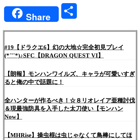
Link
共
Share
有
#19【ドラクエ6】幻の大地☆完全初見プレイ
(*˙˘˙*)♪SFC【DRAGON QUEST VI】
【朗報】モンハンワイルズ、キャラが可愛いすぎ
ると俺の中で話題に！
全ハンターが作るべき！☆８リオレイア亜種討伐
＆現最強防具を入手した太刀使い【モンハン
Now】
【MHRise】操虫棍は虫じゃなくて鳥棒にしてほ