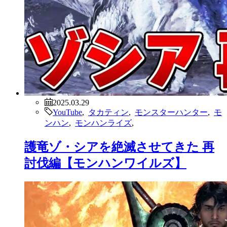
2025.03.29
YouTube
,
タカティン
,
モンスターハンター
,
モ
ンハン
,
モンハンライズ
,
護竜ゾ・シアを絶滅させてきた 再
討伐編【モンハンワイルズ】