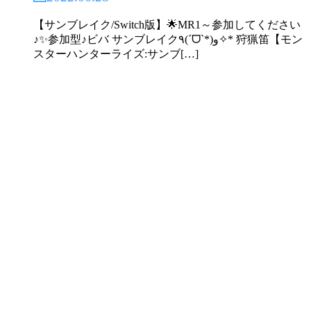
【サンブレイク/Switch版】🌟MR1～参加してください
♪✨参加型♪ビバ サンブレイク٩(ˊᗜˋ*)و✧* 狩猟笛【モン
スターハンターライズ:サンブ[…]