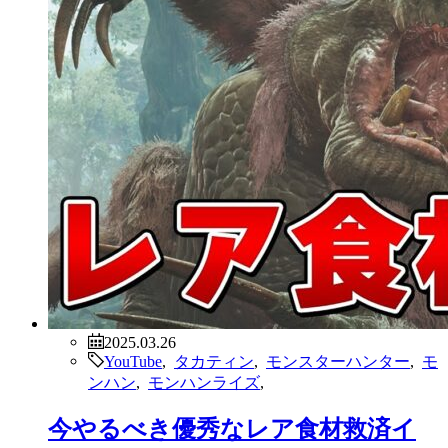
2025.03.26
YouTube
,
タカティン
,
モンスターハンター
,
モ
ンハン
,
モンハンライズ
,
今やるべき優秀なレア食材救済イ