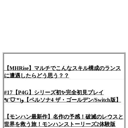
【MHRise】マルチでこんなスキル構成のランス
に遭遇したらどう思う？？
#17【P4G】シリーズ初✨完全初見プレイ
٩(ˊᗜˋ*)و【ペルソナ4 ザ・ゴールデン/Switch版】
【モンハン最新作】名作の予感！破滅のレウスと
世界を救う旅！モンハンストーリーズ2体験版