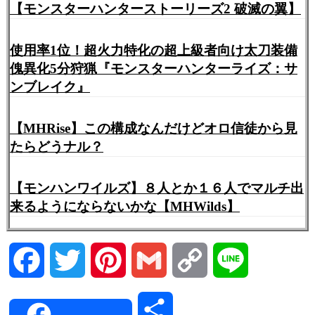
【モンスターハンターストーリーズ2 破滅の翼】
使用率1位！超火力特化の超上級者向け太刀装備
傀異化5分狩猟『モンスターハンターライズ：サ
ンブレイク』
【MHRise】この構成なんだけどオロ信徒から見
たらどうナル？
【モンハンワイルズ】８人とか１６人でマルチ出
来るようにならないかな【MHWilds】
Facebook
Twitter
Pinterest
Gmail
Copy
Line
Link
共