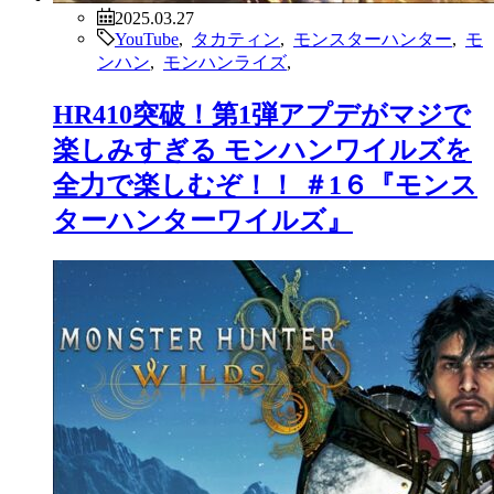
2025.03.27
YouTube
,
タカティン
,
モンスターハンター
,
モ
ンハン
,
モンハンライズ
,
HR410突破！第1弾アプデがマジで
楽しみすぎる モンハンワイルズを
全力で楽しむぞ！！ ＃1６『モンス
ターハンターワイルズ』