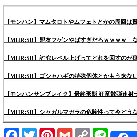
【モンハン】マムタロトやムフェトとかの周回は
【MHR:SB】盟友フゲンやばすぎだろｗｗｗｗ
【MHR:SB】討究レベル上げってどれを回すの
【MHR:SB】ゴシャハギの特殊個体とかもう来
【モンハンサンブレイク】最終形態 狂竜散弾速射ラ
【MHR:SB】シャガルマガラの危険性って今ど
Facebook
Twitter
Pinterest
Gmail
Copy
Line