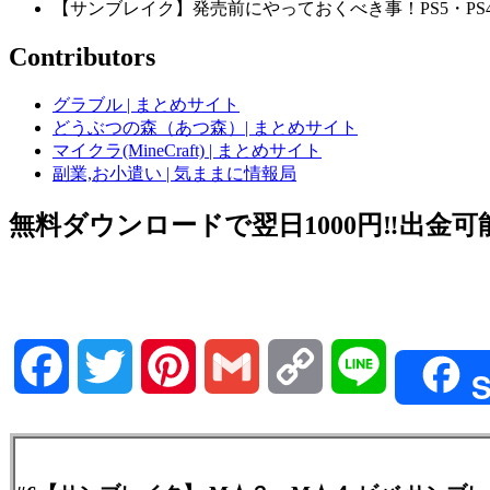
【サンブレイク】発売前にやっておくべき事！PS5・P
Contributors
グラブル | まとめサイト
どうぶつの森（あつ森）| まとめサイト
マイクラ(MineCraft) | まとめサイト
副業,お小遣い | 気ままに情報局
無料ダウンロードで翌日1000円‼️出金可能
Facebook
Twitter
Pinterest
Gmail
Copy
Line
S
Link