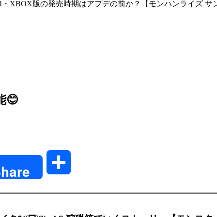
S4・XBOX版の発売時期はアプデの前か？【モンハンライズ サ
😊
共
hare
有