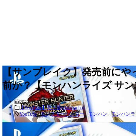
【サンブレイク】発売前にやっ
前か？【モンハンライズ サ
2023.03.03
【YouTube】茶々茶(chachacha)
YouTube
,
モンスターハンター
,
モンハン
,
モンハンラ