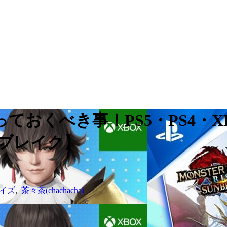
ておくべき事！PS5・PS4・
ンブレイク】
イズ
,
茶々茶(chachacha)