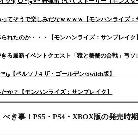
#6【サンブレイク】 M★３～M★４ ビバ サンブレイク٩(ˊᗜˋ*)و✧*
変わってそうで楽しみだなｗｗｗｗ【モンハンライズ：
が作られたのか・・・【モンハンライズ：サンブレイク
できる最新イベントクエスト「猿と蟹蟹の合戦」弓ソ
#31【P4G】2月♡シリーズ初✨完全初見プレイ٩(ˊᗜˋ*)و【ペルソナ4 ザ・ゴールデン/Switch版】
かったか？【モンハンライズ：サンブレイク】
べき事！PS5・PS4・XBOX版の発売