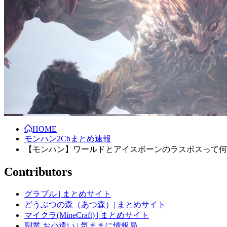
HOME
モンハン2Chまとめ速報
【モンハン】ワールドとアイスボーンのラスボスって何
Contributors
グラブル | まとめサイト
どうぶつの森（あつ森）| まとめサイト
マイクラ(MineCraft) | まとめサイト
副業,お小遣い | 気ままに情報局