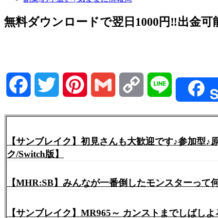
無料ダウンロードで翌日1000円‼️出金可能
Facebook
Twitter
Pinterest
Gmail
Copy
Line
S
Link
【サンブレイク】初見さんも大歓迎です♪参加型♪原初メルゼナ+○○クエスト周回します٩(
ク/Switch版】
【MHR:SB】みんなが一番倒したモンスターっ
【サンブレイク】MR965～ カンストまでしばしよろし