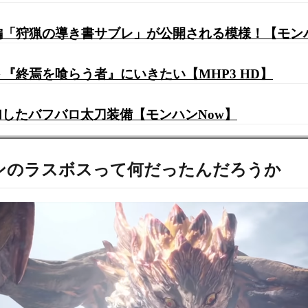
ク編「狩猟の導き書サブレ」が公開される模様！【モン
ト『終焉を喰らう者』にいきたい【MHP3 HD】
したバフバロ太刀装備【モンハンNow】
ンのラスボスって何だったんだろうか