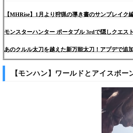
【MHRise】1月より狩猟の導き書のサンブレイ
モンスターハンター ポータブル 3rdで隠しクエス
あのクルル太刀を越えた新万能太刀！アプデで追加
【モンハン】ワールドとアイスボー