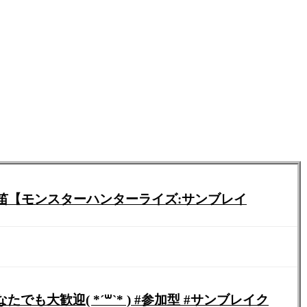
大歓迎( *´꒳`* ) #参加型 #サンブレイク