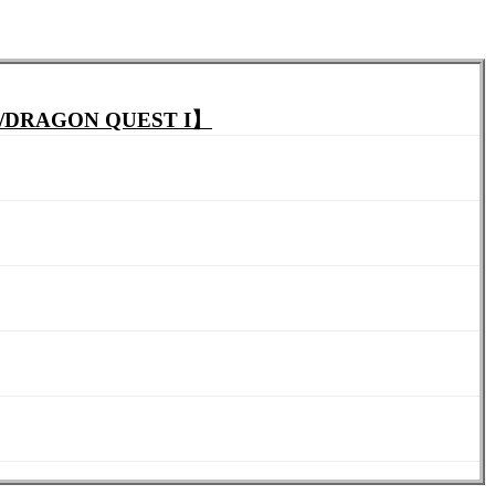
ニ歩きの冒険がはじまる٩(ˊᗜˋ*)و【ファミコン版/DRAGON QUEST I】