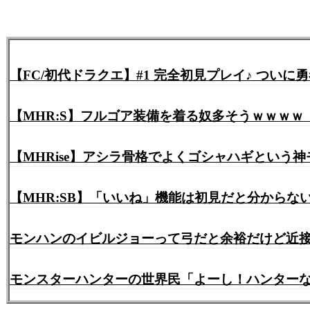
【MHR:S】フルゴア装備を着る奴多そうｗｗｗ
【MHRise】アシラ骨格でよくゴシャハギという神
【MHR:SB】「いいね」機能は初見だと分から
モンハンのイビルジョーって弓だと余裕だけど近
モンスターハンターの世界民「よーし！ハンター