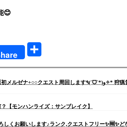
😊
共
hare
有
ˊᗜˋ*)و✧* 狩猟笛【モンスターハンターライズ:サンブレイ
て何？【モンハンライズ：サンブレイク】
くお願いします♪ランク,クエストフリー✨🆓✨どなたでも