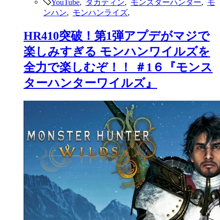
YouTube
,
タカティン
,
モンスターハンター
,
モ
ンハン
,
モンハンライズ
,
HR410突破！第1弾アプデがマジで
楽しみすぎる モンハンワイルズを
全力で楽しむぞ！！ ＃1６『モンス
ターハンターワイルズ』