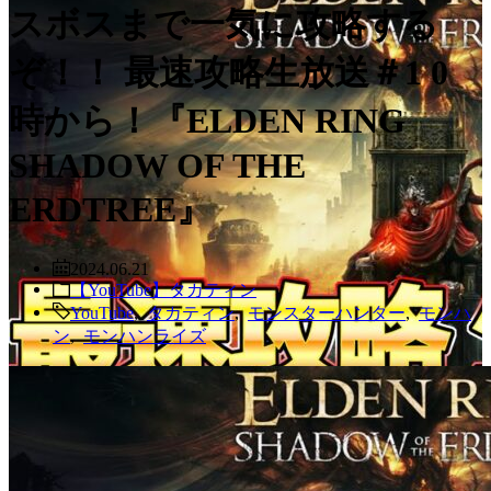
スボスまで一気に攻略する
ぞ！！ 最速攻略生放送＃1 0
時から！『ELDEN RING
SHADOW OF THE
ERDTREE』
2024.06.21
【YouTube】タカティン
YouTube
,
タカティン
,
モンスターハンター
,
モンハ
ン
,
モンハンライズ