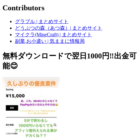
Contributors
グラブル | まとめサイト
どうぶつの森（あつ森）| まとめサイト
マイクラ(MineCraft) | まとめサイト
副業,お小遣い | 気ままに情報局
無料ダウンロードで翌日1000円‼️出金可
能😊