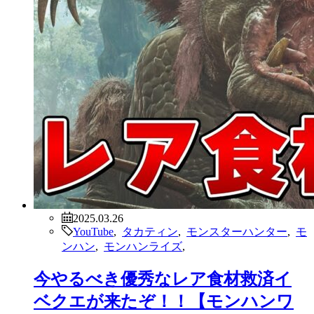
2025.03.26
YouTube
,
タカティン
,
モンスターハンター
,
モ
ンハン
,
モンハンライズ
,
今やるべき優秀なレア食材救済イ
ベクエが来たぞ！！【モンハンワ