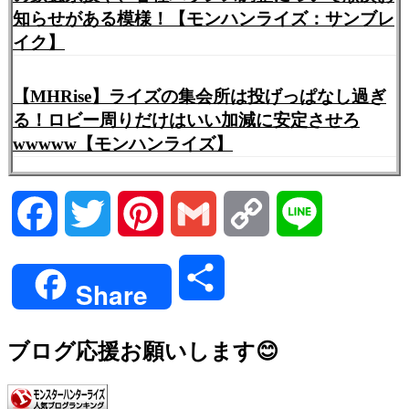
知らせがある模様！【モンハンライズ：サンブレ
イク】
【MHRise】ライズの集会所は投げっぱなし過ぎ
る！ロビー周りだけはいい加減に安定させろ
wwwww【モンハンライズ】
Facebook
Twitter
Pinterest
Gmail
Copy
Line
Link
共
Share
有
ブログ応援お願いします😊