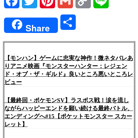
Facebook
Twitter
Pinterest
Gmail
Copy
Line
Link
共
Share
有
【モンハン】ゲームに忠実な神作！微ネタバレあ
りアニメ映画『モンスターハンター：レジェン
ド・オブ・ザ・ギルド』良いところ悪いところレ
ビュー
【最終回・ポケモンSV】ラスボス戦！涙を流し
ながらハッピーエンドを願い続ける最終バトル、
エンディングへ#15【ポケットモンスター スカー
レット】