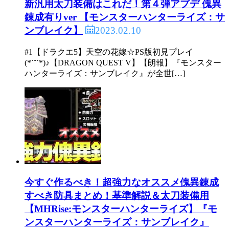
新汎用太刀装備はこれだ！第４弾アプデ 傀異
錬成有りver 【モンスターハンターライズ：サ
2023.02.10
ンブレイク】
#1【ドラクエ5】天空の花嫁☆PS版初見プレイ
(*˙˘˙*)♪【DRAGON QUEST V】【朗報】『モンスター
ハンターライズ：サンブレイク』が全世[…]
今すぐ作るべき！超強力なオススメ傀異錬成
すべき防具まとめ！基準解説＆太刀装備用
【MHRise:モンスターハンターライズ】『モ
ンスターハンターライズ：サンブレイク』