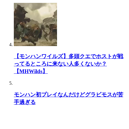
【モンハンワイルズ】多頭クエでホストが戦
ってるところに来ない人多くないか？
【MHWilds】
モンハン初プレイなんだけどグラビモスが苦
手過ぎる