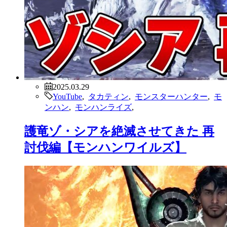
2025.03.29
YouTube
,
タカティン
,
モンスターハンター
,
モ
ンハン
,
モンハンライズ
,
護竜ゾ・シアを絶滅させてきた 再
討伐編【モンハンワイルズ】