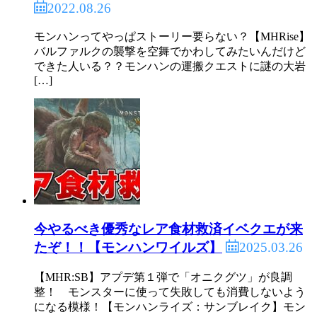
2022.08.26
モンハンってやっぱストーリー要らない？【MHRise】
バルファルクの襲撃を空舞でかわしてみたいんだけど
できた人いる？？モンハンの運搬クエストに謎の大岩
[…]
今やるべき優秀なレア食材救済イベクエが来
2025.03.26
たぞ！！【モンハンワイルズ】
【MHR:SB】アプデ第１弾で「オニクグツ」が良調
整！ モンスターに使って失敗しても消費しないよう
になる模様！【モンハンライズ：サンブレイク】モン