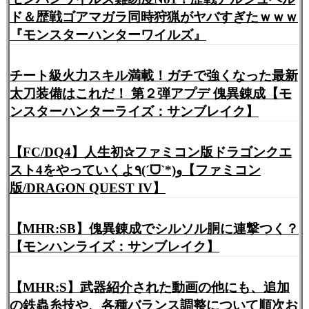
ド＆歴戦ゴアマガラ同時狩猟がヤバすぎたｗｗｗ
『モンスターハンターワイルズ』
チート級火力スキル満載！ガチで強くなった最新
太刀装備はこれだ！ 第２弾アプデ 傀異錬成【モ
ンスターハンターライズ：サンブレイク】
【FC/DQ4】人生初✰ファミコン版ドラゴンクエ
スト4をやっていくよ٩(ˊᗜˋ*)و【ファミコン
版/DRAGON QUEST IV】
【MHR:SB】傀異錬成でシルソル胴に連撃つく？
【モンハンライズ：サンブレイク】
【MHR:S】武器紹介された動画の他にも、追加
の鉄蟲糸技や、各種バランス調整について順次お