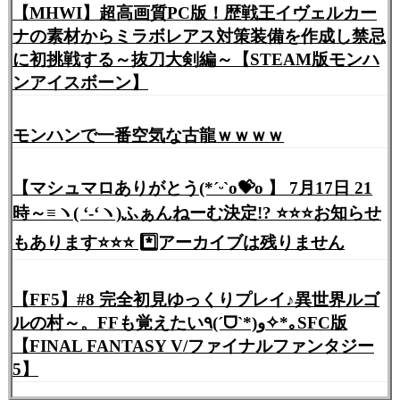
【MHWI】超高画質PC版！歴戦王イヴェルカー
ナの素材からミラボレアス対策装備を作成し禁忌
に初挑戦する～抜刀大剣編～【STEAM版モンハ
ンアイスボーン】
モンハンで一番空気な古龍ｗｗｗｗ
【マシュマロありがとう(*ˊᵕˋo💝o 】 7月17日 21
時～≡ヽ( ‘-‘ヽ)ふぁんねーむ決定!? ⭐️⭐️⭐️お知らせ
もあります⭐️⭐️⭐️ *️⃣アーカイブは残りません
【FF5】#8 完全初見ゆっくりプレイ♪異世界ルゴ
ルの村～。FFも覚えたい٩(ˊᗜˋ*)و✧*｡SFC版
【FINAL FANTASY V/ファイナルファンタジー
5】