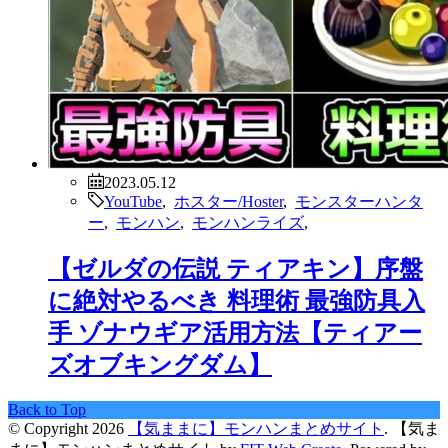
2023.05.12
YouTube
,
ホスター/Hoster
,
モンスターハンタ
ー
,
モンハン
,
モンハンライズ
,
【ゼルダの伝説 ティアキン】序盤
に絶対やるべき 料理術 最強防具入
手 ゾナウギア活用方法【ティアー
ズオブキングダム】
Back to Top
© Copyright 2026
【気ままに】モンハンまとめサイト
.
【気ま