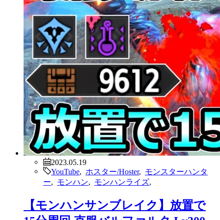
2023.05.19
YouTube
,
ホスター/Hoster
,
モンスターハンタ
ー
,
モンハン
,
モンハンライズ
,
【モンハンサンブレイク】放置で