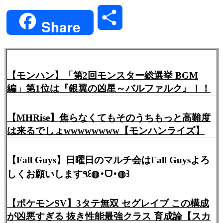
Link
共
Share
有
【モンハン】「第2回モンスター総選挙 BGM
編」第1位は『銀翼の凶星～バルファルク』！！
【MHRise】焦らなくてもそのうちもっと高難度
は来るでしょwwwwwwww【モンハンライズ】
【Fall Guys】日曜日のマルチ会はFall Guysよろ
しくお願いします٩꒰◍･ᗜ･◍꒱
【ポケモンSV】3タテ無双 セグレイブ この構成
が凶悪すぎる 抜き性能最強クラス 育成論【スカ