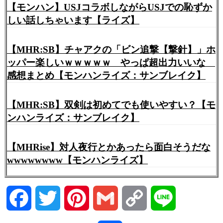
【モンハン】USJコラボしながらUSJでの恥ずか
しい話しちゃいます【ライズ】
【MHR:SB】チャアクの「ビン追撃【撃針】」ホ
ッパー楽しいｗｗｗｗｗ やっぱ超出力いいな
感想まとめ【モンハンライズ：サンブレイク】
【MHR:SB】双剣は初めてでも使いやすい？【モ
ンハンライズ：サンブレイク】
【MHRise】対人夜行とかあったら面白そうだな
wwwwwwww【モンハンライズ】
Facebook
Twitter
Pinterest
Gmail
Copy
Line
Link