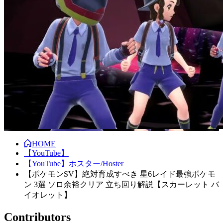
HOME
【YouTube】
【YouTube】ホスター/Hoster
【ポケモンSV】絶対育成すべき 星6レイド最強ポケモ
ン 3選 ソロ余裕クリア 立ち回り解説【スカーレット バ
イオレット】
Contributors