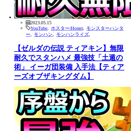
2023.05.15
YouTube
,
ホスター/Hoster
,
モンスターハンタ
ー
,
モンハン
,
モンハンライズ
,
【ゼルダの伝説 ティアキン】無限
耐久でスタンハメ 最強技「土遁の
術」 イーガ団装備 入手法【ティア
ーズオブザキングダム】