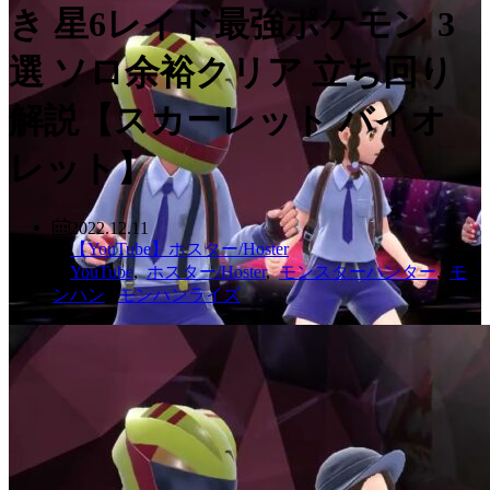
き 星6レイド最強ポケモン 3
選 ソロ余裕クリア 立ち回り
解説【スカーレット バイオ
レット】
2022.12.11
【YouTube】ホスター/Hoster
YouTube
,
ホスター/Hoster
,
モンスターハンター
,
モ
ンハン
,
モンハンライズ