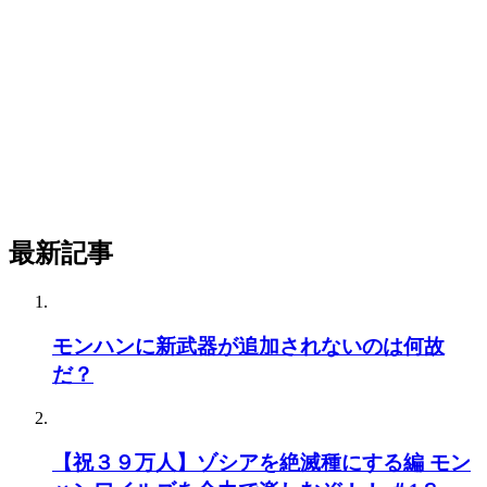
最新記事
モンハンに新武器が追加されないのは何故
だ？
【祝３９万人】ゾシアを絶滅種にする編 モン