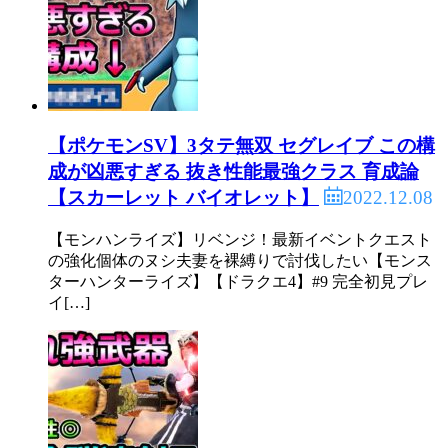
【ポケモンSV】3タテ無双 セグレイブ この構
成が凶悪すぎる 抜き性能最強クラス 育成論
2022.12.08
【スカーレット バイオレット】
【モンハンライズ】リベンジ！最新イベントクエスト
の強化個体のヌシ夫妻を裸縛りで討伐したい【モンス
ターハンターライズ】【ドラクエ4】#9 完全初見プレ
イ[…]