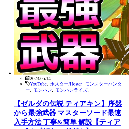
2023.05.14
YouTube
,
ホスター/Hoster
,
モンスターハンタ
ー
,
モンハン
,
モンハンライズ
,
【ゼルダの伝説 ティアキン】序盤
から最強武器 マスターソード最速
入手方法 丁寧&簡単 解説【ティア