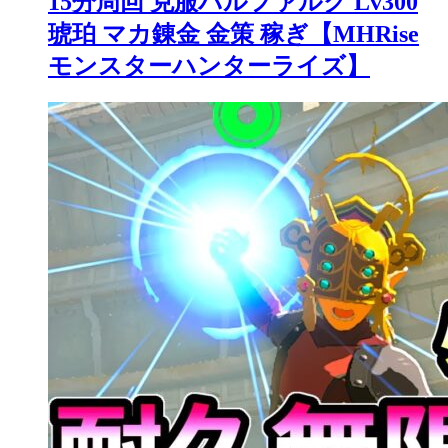
15分周回 克服バルファルク Lv300
琥珀 マカ錬金 金策 稼ぎ【MHRise
モンスターハンターライズ】