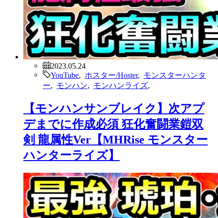
2023.05.24
YouTube
,
ホスター/Hoster
,
モンスターハンタ
ー
,
モンハン
,
モンハンライズ
,
【モンハンサンブレイク】次アプ
デまでに作成必須 狂化奮闘業鎧双
剣 龍属性Ver【MHRise モンスター
ハンターライズ】