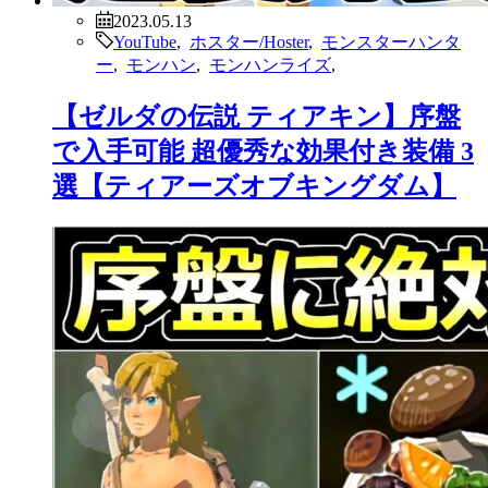
2023.05.13
YouTube
,
ホスター/Hoster
,
モンスターハンタ
ー
,
モンハン
,
モンハンライズ
,
【ゼルダの伝説 ティアキン】序盤
で入手可能 超優秀な効果付き装備 3
選【ティアーズオブキングダム】