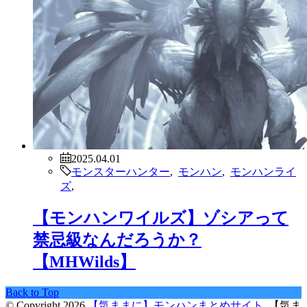
2025.04.01
モンスターハンター
,
モンハン
,
モンハンライ
ズ
,
【モンハンワイルズ】ゾシアって
禁忌級なんだろうか？
【MHWilds】
Back to Top
© Copyright 2026
【気ままに】モンハンまとめサイト
.
【気ま