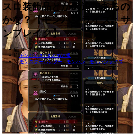
スロ装飾品とかの追加あるの
かな？【モンハンライズ：サ
ンブレイク】
2022.09.16
モンハン2Chまとめ速報
モンスターハンター
,
モンハン
,
モンハンライズ