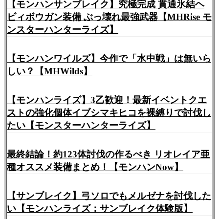
【モンハンサンブレイク】究極完成 貫通氷結ヘ
ビィボウガン装備 ぶっ壊れ最強武器【MHRise モ
ンスターハンターライズ】
【モンハンワイルズ】今作で「水中戦」は無いら
しい？【MHWilds】
【モンハンライズ】3乙歓迎！最新イベントクエ
ストの強化個体イブシマキヒコを裸縛りで討伐し
たい【モンスターハンターライズ】
最終結論！約123体討伐の作るべき リオレイア亜
種オススメ装備まとめ！【モンハンNow】
【サンブレイク】弓ソロでもメルゼナを討伐した
い【モンハンライズ：サンブレイク体験版】