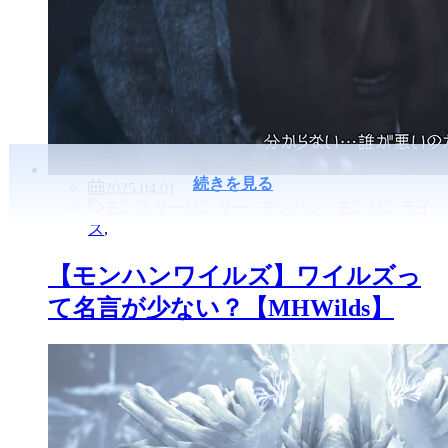
続きを見る
2025.04.01
モンスターハンター
,
モンハン
,
モンハンライ
ズ
,
【モンハンワイルズ】ワイルズっ
て名言が少ない？【MHWilds】