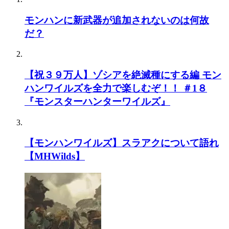
モンハンに新武器が追加されないのは何故
だ？
【祝３９万人】ゾシアを絶滅種にする編 モン
ハンワイルズを全力で楽しむぞ！！ ＃1８
『モンスターハンターワイルズ』
【モンハンワイルズ】スラアクについて語れ
【MHWilds】