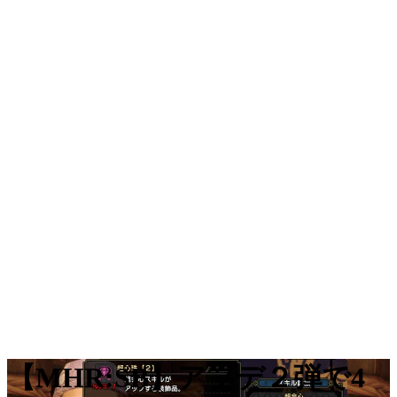
【MHR:SB】アプデ２弾で4