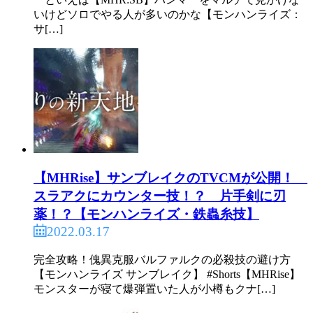
いけどソロでやる人が多いのかな【モンハンライズ：
サ[…]
【MHRise】サンブレイクのTVCMが公開！
スラアクにカウンター技！？ 片手剣に刃
薬！？【モンハンライズ・鉄蟲糸技】
2022.03.17
完全攻略！傀異克服バルファルクの必殺技の避け方
【モンハンライズ サンブレイク】 #Shorts【MHRise】
モンスターが寝て爆弾置いた人が小樽もクナ[…]