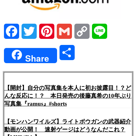
Facebook
Twitter
Pinterest
Gmail
Copy
Line
Link
共
Share
有
【開封】自分の写真集を本人に初お披露目！？ど
んな反応に！？ 本日発売の後藤真希の10年ぶり
写真集『ramus』#shorts
【モンハンワイルズ】ライトボウガンの武器紹介
動画が公開！ 速射ゲージはどうなんだこれ？