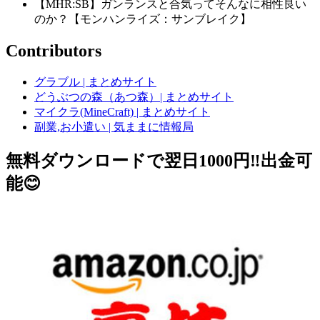
【MHR:SB】ガンランスと合気ってそんなに相性良い
のか？【モンハンライズ：サンブレイク】
Contributors
グラブル | まとめサイト
どうぶつの森（あつ森）| まとめサイト
マイクラ(MineCraft) | まとめサイト
副業,お小遣い | 気ままに情報局
無料ダウンロードで翌日1000円‼️出金可
能😊