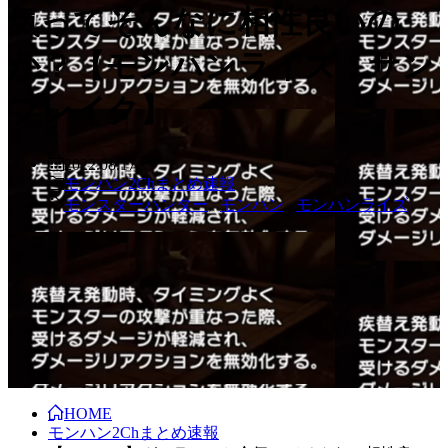
気ってそんなに相性良いの
か？【モンハンライズ：サン
ブレイク】
2022.08.17
モンハン2Chまとめ速報
モンスターハンター
,
モンハン
,
モンハンライズ
HOME
モンハン2Chまとめ速報