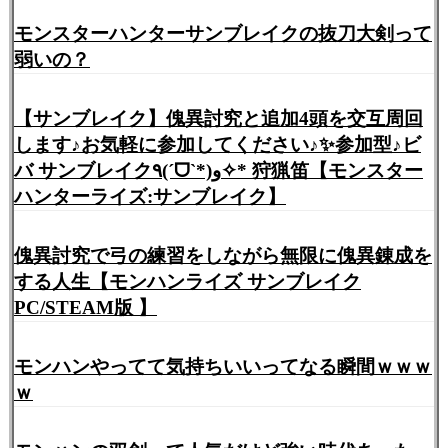
モンスターハンターサンブレイクの抜刀大剣って
弱いの？
【サンブレイク】傀異討究と追加4頭を交互周回
します♪お気軽に参加してください♪✨参加型♪ビ
バ サンブレイク٩(ˊᗜˋ*)و✧* 狩猟笛【モンスター
ハンターライズ:サンブレイク】
傀異討究で弓の練習をしながら無限に傀異錬成を
する人生【モンハンライズ サンブレイク
PC/STEAM版 】
モンハンやってて気持ちいいってなる瞬間ｗｗｗ
ｗ