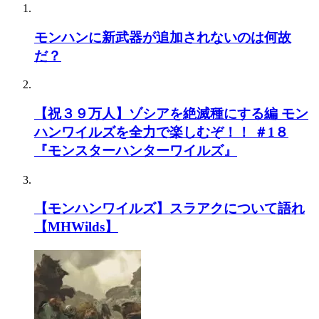
モンハンに新武器が追加されないのは何故
だ？
【祝３９万人】ゾシアを絶滅種にする編 モン
ハンワイルズを全力で楽しむぞ！！ ＃1８
『モンスターハンターワイルズ』
【モンハンワイルズ】スラアクについて語れ
【MHWilds】