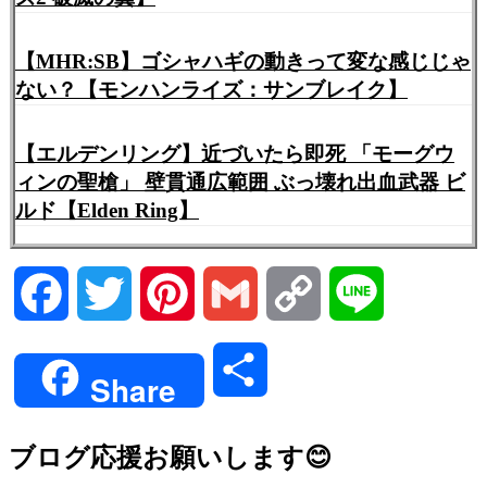
【MHR:SB】ゴシャハギの動きって変な感じじゃ
ない？【モンハンライズ：サンブレイク】
【エルデンリング】近づいたら即死 「モーグウ
ィンの聖槍」 壁貫通広範囲 ぶっ壊れ出血武器 ビ
ルド【Elden Ring】
Facebook
Twitter
Pinterest
Gmail
Copy
Line
Link
共
Share
有
ブログ応援お願いします😊