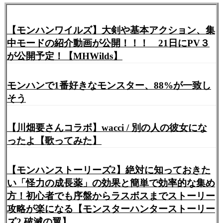
【モンハンワイルズ】大剣や基本アクション、集
中モードの紹介動画が公開！！！ 21日にPV３
が公開予定！【MHWilds】
モンハンで1番好きなモンスター、88%が一致し
そう
【川畑要さんコラボ】wacci / 別の人の彼女にな
ったよ【歌ってみた】
【モンハンストーリーズ2】絶対に知っておきた
い「怪力の成長薬」の効果と簡単で効率的な集め
方！初心者でも序盤からラスボスまでストーリー
攻略が楽になる【モンスターハンターストーリー
ズ2 破滅の翼】