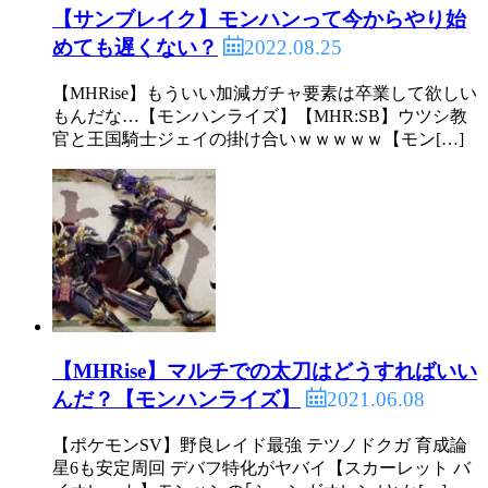
【サンブレイク】モンハンって今からやり始
2022.08.25
めても遅くない？
【MHRise】もういい加減ガチャ要素は卒業して欲しい
もんだな…【モンハンライズ】【MHR:SB】ウツシ教
官と王国騎士ジェイの掛け合いｗｗｗｗｗ【モン[…]
【MHRise】マルチでの太刀はどうすればいい
2021.06.08
んだ？【モンハンライズ】
【ポケモンSV】野良レイド最強 テツノドクガ 育成論
星6も安定周回 デバフ特化がヤバイ【スカーレット バ