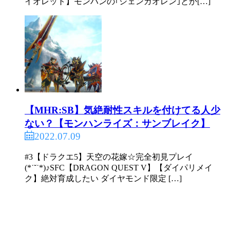
イオレット】モンハンの｢シェンガオレン｣とか[…]
【MHR:SB】気絶耐性スキルを付けてる人少
ない？【モンハンライズ：サンブレイク】
2022.07.09
#3【ドラクエ5】天空の花嫁☆完全初見プレイ
(*˙˘˙*)♪SFC【DRAGON QUEST V】【ダイパリメイ
ク】絶対育成したい ダイヤモンド限定 […]