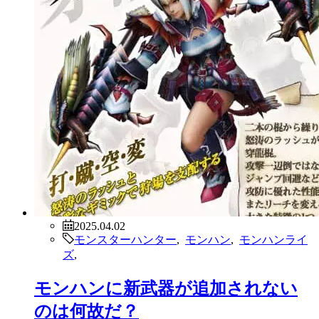
2025.04.02
モンスターハンター
,
モンハン
,
モンハンライ
ズ
,
モンハンに新武器が追加されない
のは何故だ？