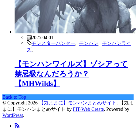
2025.04.01
モンスターハンター
,
モンハン
,
モンハンライ
ズ
,
【モンハンワイルズ】ゾシアって
禁忌級なんだろうか？
【MHWilds】
Back to Top
© Copyright 2026
【気ままに】モンハンまとめサイト
.
【気ま
まに】モンハンまとめサイト by
FIT-Web Create
. Powered by
WordPress
.