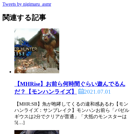
Tweets by nigimaru_asmr
関連する記事
【MHRise】お前ら何時間ぐらい遊んでるん
2021.07.01
だ？【モンハンライズ】
【MHR:SB】魚が咆哮してくるの違和感あるわ【モン
ハンライズ：サンブレイク】モンハンお前ら「バゼル
ギウスは2分でクリアが普通」「大抵のモンスターは
5[…]