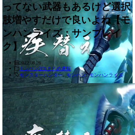
ってない武器もあるけど選択
肢増やすだけで良いよね【モ
ンハンライズ：サンブレイ
ク】
2022.08.26
モンハン2Chまとめ速報
モンスターハンター
,
モンハン
,
モンハンライズ