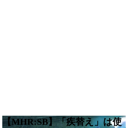
【MHR:SB】「疾替え」は使