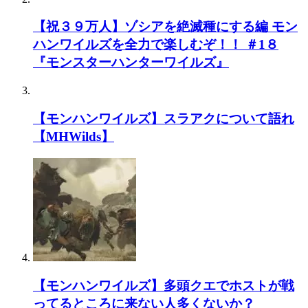
【祝３９万人】ゾシアを絶滅種にする編 モン
ハンワイルズを全力で楽しむぞ！！ ＃1８
『モンスターハンターワイルズ』
【モンハンワイルズ】スラアクについて語れ
【MHWilds】
【モンハンワイルズ】多頭クエでホストが戦
ってるところに来ない人多くないか？