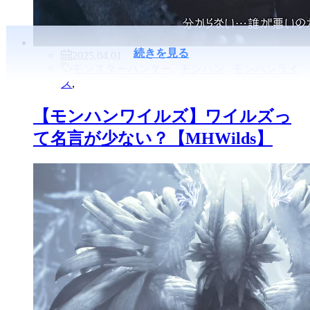
続きを見る
2025.04.01
モンスターハンター
,
モンハン
,
モンハンライ
ズ
,
【モンハンワイルズ】ワイルズっ
て名言が少ない？【MHWilds】