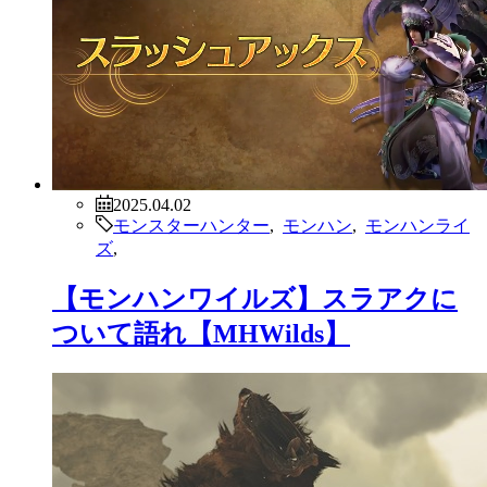
2025.04.02
モンスターハンター
,
モンハン
,
モンハンライ
ズ
,
【モンハンワイルズ】スラアクに
ついて語れ【MHWilds】