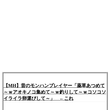
【MH】昔のモンハンプレイヤー「薬草あつめて
～ｗアオキノコ集めて～ｗ釣りして～ｗコソコソ
イライラ卵運びして～」 ←これ