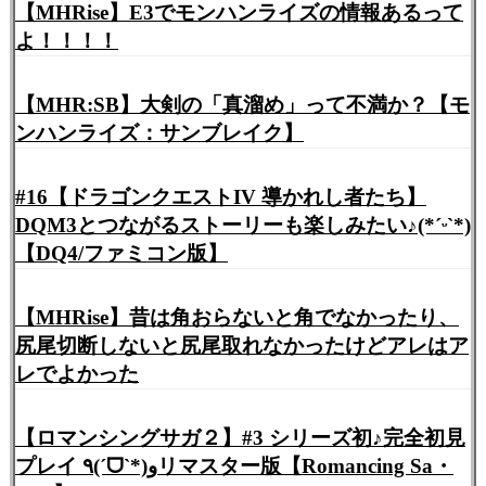
【MHRise】E3でモンハンライズの情報あるって
よ！！！！
【MHR:SB】大剣の「真溜め」って不満か？【モ
ンハンライズ：サンブレイク】
#16【ドラゴンクエストIV 導かれし者たち】
DQM3とつながるストーリーも楽しみたい♪(*ˊᵕˋ*)
【DQ4/ファミコン版】
【MHRise】昔は角おらないと角でなかったり、
尻尾切断しないと尻尾取れなかったけどアレはア
レでよかった
【ロマンシングサガ２】#3 シリーズ初♪完全初見
プレイ ٩(ˊᗜˋ*)وリマスター版【Romancing Sa・