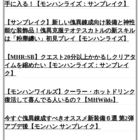
手に入る！【モンハンライズ：サンブレイク】
【サンブレイク】新しい傀異錬成向け装備と神性
能な装飾品！傀異克服テオテスカトルの新スキル
は「粉塵纏い」初見プレイ【モンハンライズ】
【MHR:SB】クエスト20分以上かかるしクリアタ
イムを縮めたい【モンハンライズ：サンブレイ
ク】
【モンハンワイルズ】クーラー・ホットドリンク
復活して喜んでる人いるの？【MHWilds】
今すぐ傀異錬成すべきオススメ新装備６選 第2弾
アプデ後【モンハン サンブレイク】