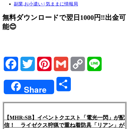
副業,お小遣い | 気ままに情報局
無料ダウンロードで翌日1000円‼️出金可
能😊
Facebook
Twitter
Pinterest
Gmail
Copy
Line
Link
共
Share
有
【MHR:SB】イベントクエスト「電光一閃」が配
信！ ライゼクス狩猟で重ね着防具「リアン」が