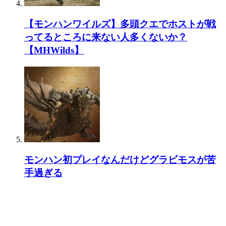
【モンハンワイルズ】多頭クエでホストが戦
ってるところに来ない人多くないか？
【MHWilds】
モンハン初プレイなんだけどグラビモスが苦
手過ぎる