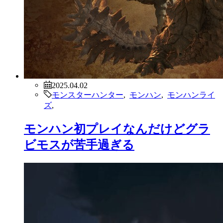
2025.04.02
モンスターハンター
,
モンハン
,
モンハンライ
ズ
,
モンハン初プレイなんだけどグラ
ビモスが苦手過ぎる