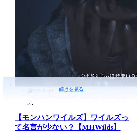
続きを見る
2025.04.01
モンスターハンター
,
モンハン
,
モンハンライ
ズ
,
【モンハンワイルズ】ワイルズっ
て名言が少ない？【MHWilds】