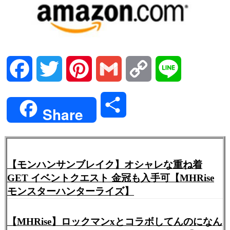
Facebook
Twitter
Pinterest
Gmail
Copy
Line
Link
共
Share
有
【モンハンサンブレイク】オシャレな重ね着
GET イベントクエスト 金冠も入手可【MHRise
モンスターハンターライズ】
【MHRise】ロックマンxとコラボしてんのになん