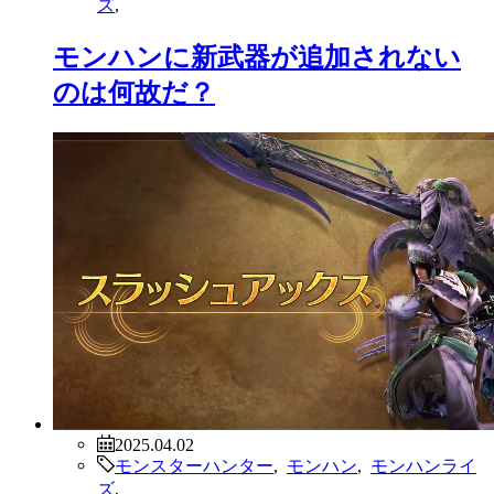
ズ
,
モンハンに新武器が追加されない
のは何故だ？
2025.04.02
モンスターハンター
,
モンハン
,
モンハンライ
ズ
,