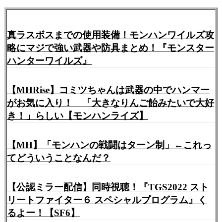
真ラスボスまでの使用装備！モンハンワイルズ攻
略にマジで強い武器や防具まとめ！『モンスター
ハンターワイルズ』
【MHRise】コミツちゃんは武器の中でハンマー
がお気に入り！ 「大きなりんご飴みたいで大好
き！」らしい【モンハンライズ】
【MH】「モンハンの戦闘はターン制」←これっ
てどういうことなんだ？
【公認ミラー配信】同時視聴！『TGS2022 スト
リートファイター６ スペシャルプログラム』く
るよー！【SF6】