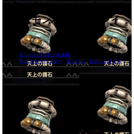
更新出来てない人も少なくな
い？【モンハンサンブレイ
ク】
2022.07.12
モンハン2Chまとめ速報
モンスターハンター
,
モンハン
,
モンハンライズ