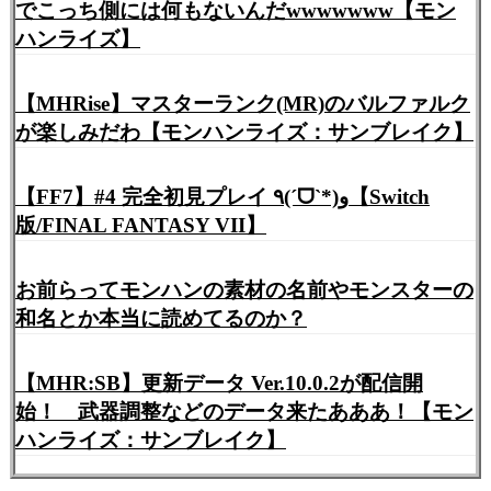
でこっち側には何もないんだwwwwwww【モン
ハンライズ】
【MHRise】マスターランク(MR)のバルファルク
が楽しみだわ【モンハンライズ：サンブレイク】
【FF7】#4 完全初見プレイ ٩(ˊᗜˋ*)و【Switch
版/FINAL FANTASY VII】
お前らってモンハンの素材の名前やモンスターの
和名とか本当に読めてるのか？
【MHR:SB】更新データ Ver.10.0.2が配信開
始！ 武器調整などのデータ来たあああ！【モン
ハンライズ：サンブレイク】