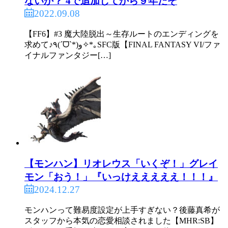
ないか？ 4で追加してから９年だぞ
2022.09.08
【FF6】#3 魔大陸脱出～生存ルートのエンディングを
求めて♪٩(ˊᗜˋ*)و✧*｡SFC版【FINAL FANTASY VI/ファ
イナルファンタジー[…]
【モンハン】リオレウス「いくぞ！」グレイ
モン「おう！」『いっけえええええ！！！』
2024.12.27
モンハンって難易度設定が上手すぎない？後藤真希が
スタッフから本気の恋愛相談されました【MHR:SB】