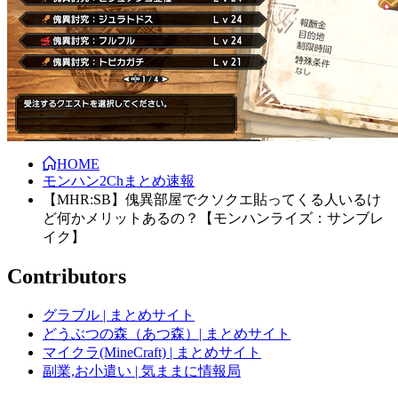
HOME
モンハン2Chまとめ速報
【MHR:SB】傀異部屋でクソクエ貼ってくる人いるけ
ど何かメリットあるの？【モンハンライズ：サンブレ
イク】
Contributors
グラブル | まとめサイト
どうぶつの森（あつ森）| まとめサイト
マイクラ(MineCraft) | まとめサイト
副業,お小遣い | 気ままに情報局