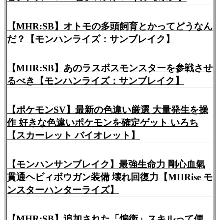
【MHR:SB】オトモの多頭飼育とかってどうなん
だ？【モンハンライズ：サンブレイク】
【MHR:SB】あのラスボスモンスターを参戦させ
るべき【モンハンライズ：サンブレイク】
【ポケモンSV】最新の色違い厳選 大量発生を操
作 好きな色違いポケモンを確定ゲット いろち
【スカーレット バイオレット】
【モンハンサンブレイク】最強生命力 剛心血氣
貫通ヘビィボウガン装備 壊れ回復力【MHRise モ
ンスターハンターライズ】
【MHR:SB】追加された「煽衛」スキルって便