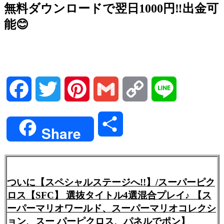
無料ダウンロードで翌日1000円‼️出金可
能😊
Facebook
Twitter
Pinterest
Gmail
Copy
Line
Link
共
Share
有
ついに【スペシャルステージへ!!】/スーパーピク
ロス【SFC】 選抜タイトル4選混合プレイ♪ 【ス
ーパーマリオワールド、スーパーマリオコレクシ
ョン、スー パーピクロス、パネルでポン】