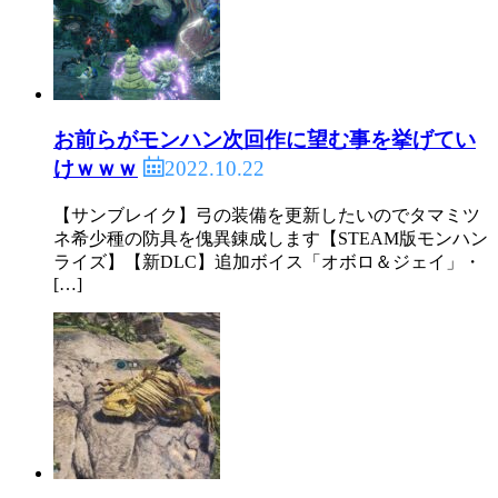
お前らがモンハン次回作に望む事を挙げてい
2022.10.22
けｗｗｗ
【サンブレイク】弓の装備を更新したいのでタマミツ
ネ希少種の防具を傀異錬成します【STEAM版モンハン
ライズ】【新DLC】追加ボイス「オボロ＆ジェイ」・
[…]