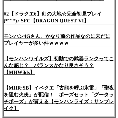
#2【ドラクエ6】幻の大地☆完全初見プレイ
(*˙˘˙*)♪ SFC【DRAGON QUEST VI】
モンハン4Gさん、かなり前の作品なのに未だに
プレイヤーが多い件ｗｗｗｗ
【モンハンワイルズ】初動での武器ランクってこ
んな感じ？ バランスかなり良さそう？
【MHWilds】
【MHR:SB】イベクエ「古龍を呼ぶ氷雷」「聖夜
を阻む火炎」が配信！ ポーズセット「グータッ
チポーズ」が貰える【モンハンライズ：サンブレ
イク】