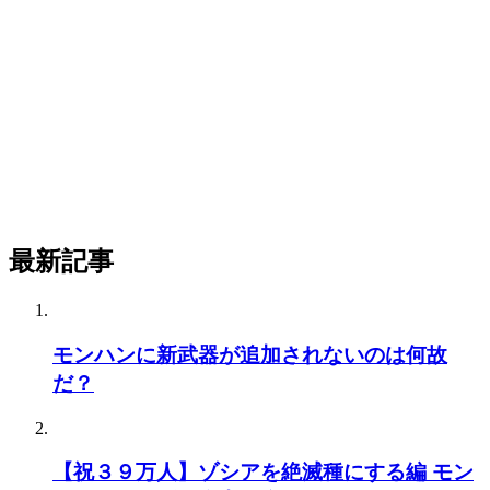
最新記事
モンハンに新武器が追加されないのは何故
だ？
【祝３９万人】ゾシアを絶滅種にする編 モン