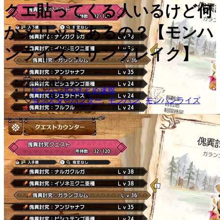
クエ貼ってくる人いるけど何
かメリットあるの？【モンハ
ンライズ：サンブレイク】
2022.09.12
モンハン2Chまとめ速報
モンスターハンター
,
モンハン
,
モンハンライズ