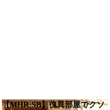
【MHR:SB】傀異部屋でクソ