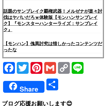
話題のサンブレイク覇権武器！メルゼナが楽々討
伐はヤバいだろｗ体験版【モンハンサンブレイ
ク】『モンスターハンターライズ：サンブレイ
ク』
【モンハン】傀異討究は惜しかったコンテンツだ
ったな
Facebook
Twitter
Pinterest
Gmail
Copy
Line
Link
共
Share
有
ブログ応援お願いします😊