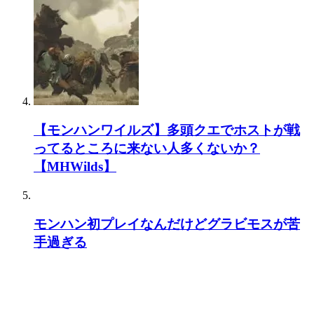
【モンハンワイルズ】多頭クエでホストが戦
ってるところに来ない人多くないか？
【MHWilds】
モンハン初プレイなんだけどグラビモスが苦
手過ぎる