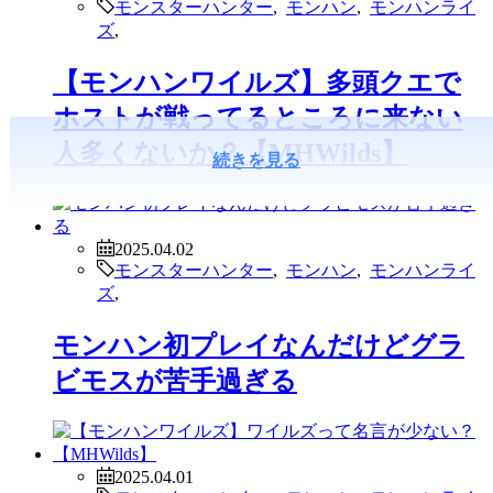
モンスターハンター
,
モンハン
,
モンハンライ
ズ
,
【モンハンワイルズ】多頭クエで
ホストが戦ってるところに来ない
人多くないか？【MHWilds】
続きを見る
2025.04.02
モンスターハンター
,
モンハン
,
モンハンライ
ズ
,
モンハン初プレイなんだけどグラ
ビモスが苦手過ぎる
2025.04.01