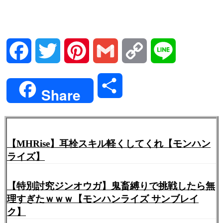
Facebook
Twitter
Pinterest
Gmail
Copy
Line
Link
共
Share
有
【MHRise】耳栓スキル軽くしてくれ【モンハン
ライズ】
【特別討究ジンオウガ】鬼畜縛りで挑戦したら無
理すぎたｗｗｗ【モンハンライズ サンブレイ
ク】