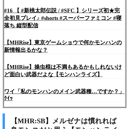
#16 【 #新桃太郎伝説 / #SFC 】シリーズ初★完
全初見プレイ♪ #shorts #スーパーファミコン #寝
落ち 縦型配信
【MHRise】東京ゲームショウで何かモンハンの
新情報出るかな？
【MHRise】操虫棍は不満もあるかもしれないけ
ど面白い武器だよな【モンハンライズ】
ワイ「私のモンハンのメイン武器種…ですか？」
ｸｲｯ
【MHR:SB】メルゼナは慣れれば