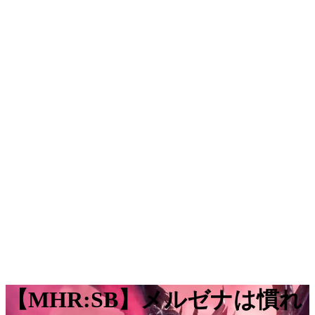
【MHR:SB】メルゼナは慣れ