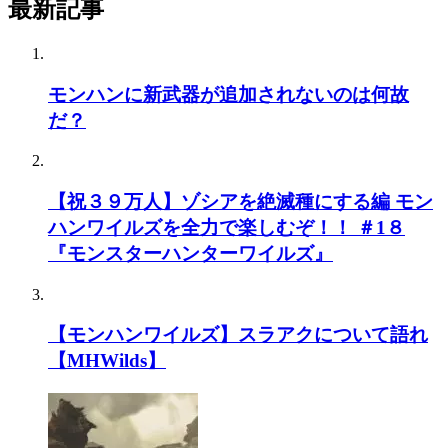
最新記事
モンハンに新武器が追加されないのは何故
だ？
【祝３９万人】ゾシアを絶滅種にする編 モン
ハンワイルズを全力で楽しむぞ！！ ＃1８
『モンスターハンターワイルズ』
【モンハンワイルズ】スラアクについて語れ
【MHWilds】