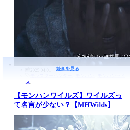
続きを見る
2025.04.01
モンスターハンター
,
モンハン
,
モンハンライ
ズ
,
【モンハンワイルズ】ワイルズっ
て名言が少ない？【MHWilds】