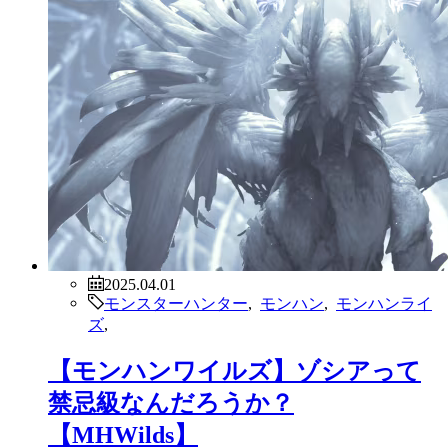
2025.04.01
モンスターハンター
,
モンハン
,
モンハンライ
ズ
,
【モンハンワイルズ】ゾシアって
禁忌級なんだろうか？
【MHWilds】