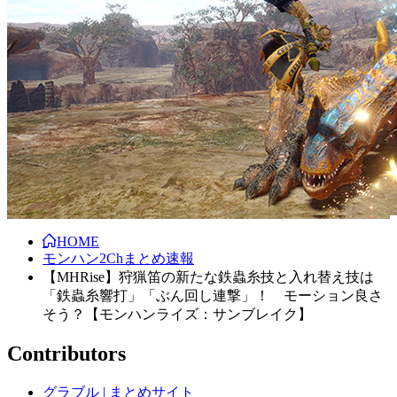
HOME
モンハン2Chまとめ速報
【MHRise】狩猟笛の新たな鉄蟲糸技と入れ替え技は
「鉄蟲糸響打」「ぶん回し連撃」！ モーション良さ
そう？【モンハンライズ：サンブレイク】
Contributors
グラブル | まとめサイト