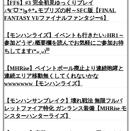
【FF6】#3 完全初見ゆっくりプレイ
♪٩(ˊᗜˋ*)و✧*｡モブリズの村～SFC版【FINAL
FANTASY VI/ファイナルファンタジー6】
【モンハンライズ】イベントも行きたい♪HR1～
参加どうぞ♪概要欄を読んでお気軽にご参加お待
ちしてます(*ᴗˬᴗ)⁾⁾⁾
【MHRise】ペイントボール廃止より連続咆哮と
連続エリア移動無くしてくれないかな
wwwwwww【モンハンライズ】
【モンハンサンブレイク】壊れ戦法 無限フルバ
レットファイア特化 ガンランス装備【MHRise モ
ンスターハンターライズ】