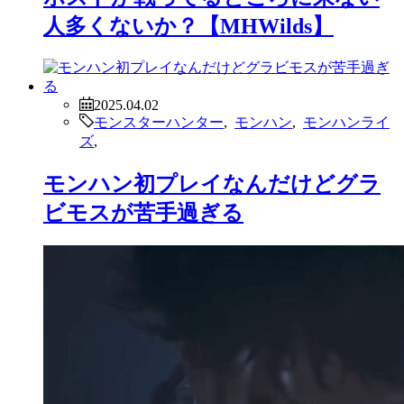
人多くないか？【MHWilds】
2025.04.02
モンスターハンター
,
モンハン
,
モンハンライ
ズ
,
モンハン初プレイなんだけどグラ
ビモスが苦手過ぎる