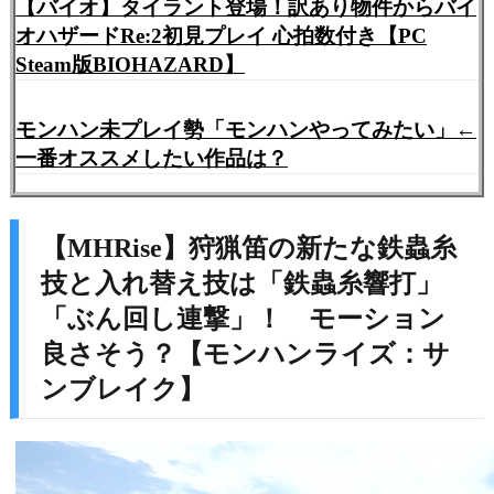
【バイオ】タイラント登場！訳あり物件からバイ
オハザードRe:2初見プレイ 心拍数付き【PC
Steam版BIOHAZARD】
モンハン未プレイ勢「モンハンやってみたい」←
一番オススメしたい作品は？
【MHRise】狩猟笛の新たな鉄蟲糸
技と入れ替え技は「鉄蟲糸響打」
「ぶん回し連撃」！ モーション
良さそう？【モンハンライズ：サ
ンブレイク】