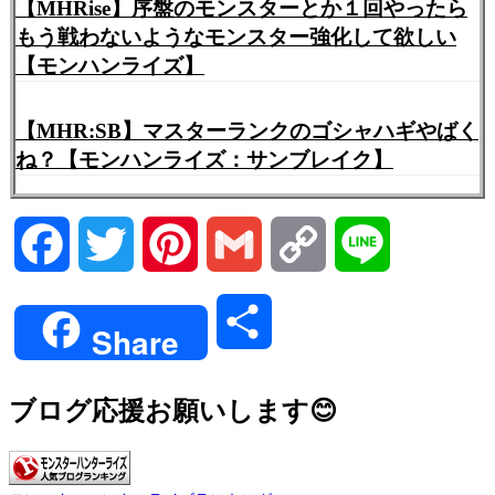
【MHRise】序盤のモンスターとか１回やったら
もう戦わないようなモンスター強化して欲しい
【モンハンライズ】
【MHR:SB】マスターランクのゴシャハギやばく
ね？【モンハンライズ：サンブレイク】
Facebook
Twitter
Pinterest
Gmail
Copy
Line
Link
共
Share
有
ブログ応援お願いします😊