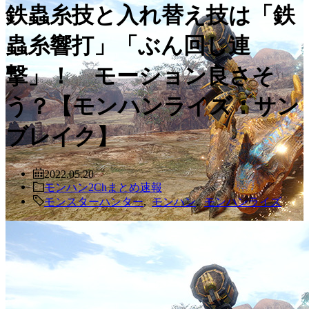
鉄蟲糸技と入れ替え技は「鉄
蟲糸響打」「ぶん回し連
撃」！ モーション良さそ
う？【モンハンライズ：サン
ブレイク】
2022.05.20
モンハン2Chまとめ速報
モンスターハンター
,
モンハン
,
モンハンライズ