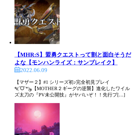
【MHR:S】盟勇クエストって割と面白そうだ
よな【モンハンライズ：サンブレイク】
2022.06.09
【マザー２】#1 シリーズ初♪完全初見プレイ
٩(ˊᗜˋ*)و【MOTHER２ギーグの逆襲】進化したワイル
ズ太刀の『PV未公開技』がヤバいぞ！！先行プ[…]