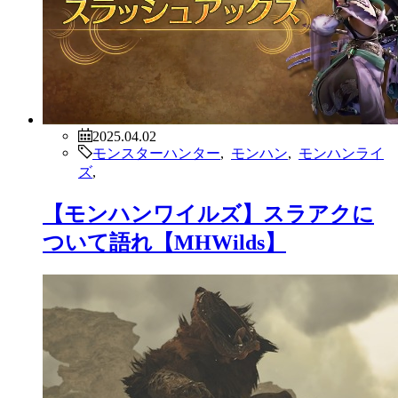
2025.04.02
モンスターハンター
,
モンハン
,
モンハンライ
ズ
,
【モンハンワイルズ】スラアクに
ついて語れ【MHWilds】