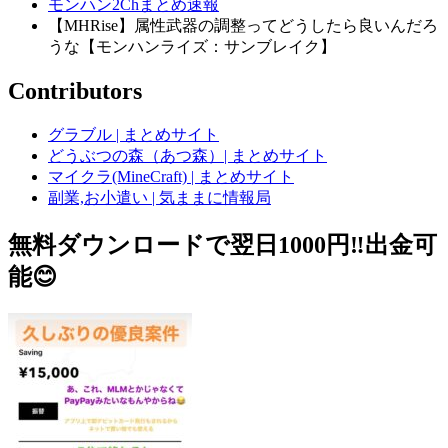
モンハン2Chまとめ速報
【MHRise】属性武器の調整ってどうしたら良いんだろ
うな【モンハンライズ：サンブレイク】
Contributors
グラブル | まとめサイト
どうぶつの森（あつ森）| まとめサイト
マイクラ(MineCraft) | まとめサイト
副業,お小遣い | 気ままに情報局
無料ダウンロードで翌日1000円‼️出金可
能😊