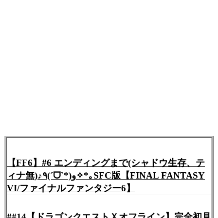
【FF6】#6 エンディングまで(シャドウ生存、テ
ィナ無)♪٩(ˊᗜˋ*)و✧*｡SFC版【FINAL FANTASY
VI/ファイナルファンタジー6】
##14【ドラゴンクエストＸオフライン】完全初見