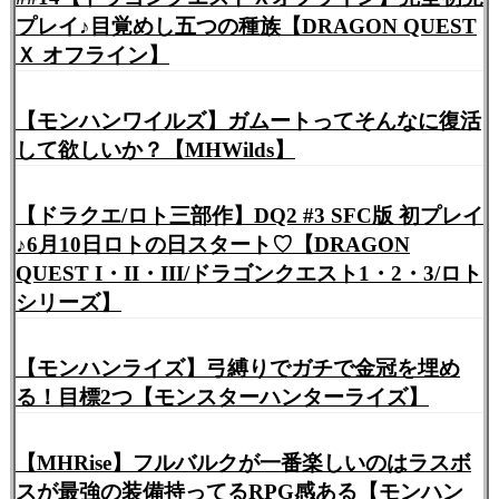
プレイ♪目覚めし五つの種族【DRAGON QUEST
Ｘ オフライン】
【モンハンワイルズ】ガムートってそんなに復活
して欲しいか？【MHWilds】
【ドラクエ/ロト三部作】DQ2 #3 SFC版 初プレイ
♪6月10日ロトの日スタート♡【DRAGON
QUEST I・II・III/ドラゴンクエスト1・2・3/ロト
シリーズ】
【モンハンライズ】弓縛りでガチで金冠を埋め
る！目標2つ【モンスターハンターライズ】
【MHRise】フルバルクが一番楽しいのはラスボ
スが最強の装備持ってるRPG感ある【モンハン