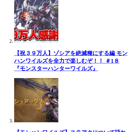
【祝３９万人】ゾシアを絶滅種にする編 モン
ハンワイルズを全力で楽しむぞ！！ ＃1８
『モンスターハンターワイルズ』