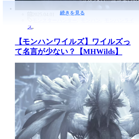
続きを見る
2025.04.01
モンスターハンター
,
モンハン
,
モンハンライ
ズ
,
【モンハンワイルズ】ワイルズっ
て名言が少ない？【MHWilds】