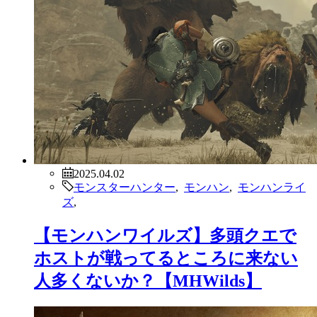
2025.04.02
モンスターハンター
,
モンハン
,
モンハンライ
ズ
,
【モンハンワイルズ】多頭クエで
ホストが戦ってるところに来ない
人多くないか？【MHWilds】