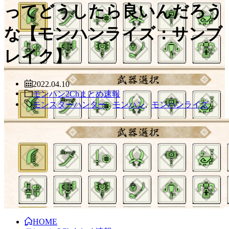
ってどうしたら良いんだろう
な【モンハンライズ：サンブ
レイク】
2022.04.10
モンハン2Chまとめ速報
モンスターハンター
,
モンハン
,
モンハンライズ
HOME