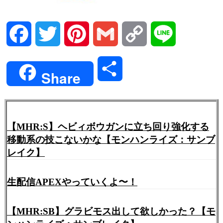
Facebook
Twitter
Pinterest
Gmail
Copy
Line
Link
共
Share
有
【MHR:S】ヘビィボウガンに立ち回り強化する
移動系の技こないかな【モンハンライズ：サンブ
レイク】
生配信APEXやっていくよ〜！
【MHR:SB】グラビモス出して欲しかった？【モ