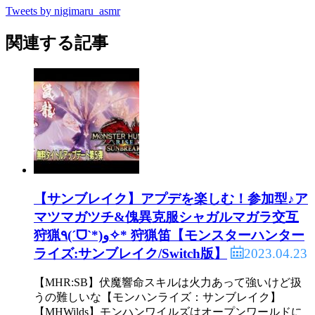
Tweets by nigimaru_asmr
関連する記事
【サンブレイク】アプデを楽しむ！参加型♪ア
マツマガツチ&傀異克服シャガルマガラ交互
狩猟٩(ˊᗜˋ*)و✧* 狩猟笛【モンスターハンター
2023.04.23
ライズ:サンブレイク/Switch版】
【MHR:SB】伏魔響命スキルは火力あって強いけど扱
うの難しいな【モンハンライズ：サンブレイク】
【MHWilds】モンハンワイルズはオープンワールドに