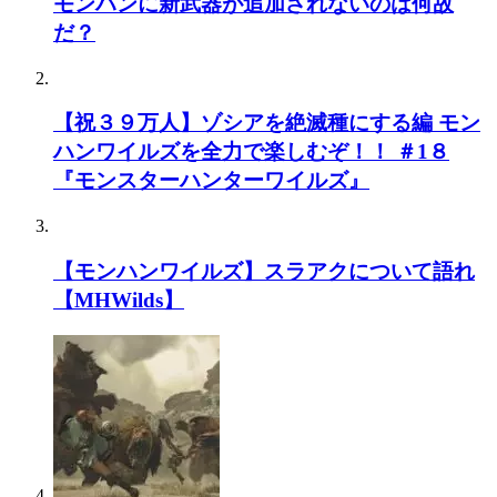
モンハンに新武器が追加されないのは何故
だ？
【祝３９万人】ゾシアを絶滅種にする編 モン
ハンワイルズを全力で楽しむぞ！！ ＃1８
『モンスターハンターワイルズ』
【モンハンワイルズ】スラアクについて語れ
【MHWilds】