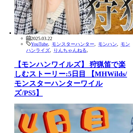
2025.03.22
YouTube
,
モンスターハンター
,
モンハン
,
モン
ハンライズ
,
りんちゃんねる
,
【モンハンワイルズ】 狩猟笛で楽
しむストーリー:5日目 【MHWilds/
モンスターハンターワイル
ズ/PS5】