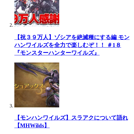
【祝３９万人】ゾシアを絶滅種にする編 モン
ハンワイルズを全力で楽しむぞ！！ ＃1８
『モンスターハンターワイルズ』
【モンハンワイルズ】スラアクについて語れ
【MHWilds】