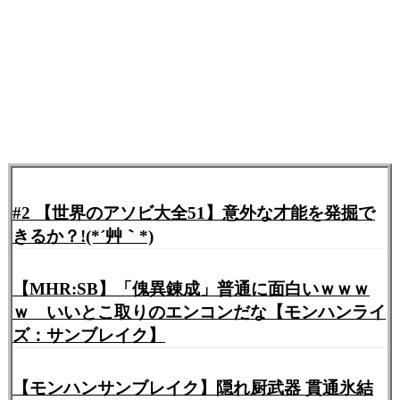
#2 【世界のアソビ大全51】意外な才能を発掘で
きるか？!(*´艸｀*)
【MHR:SB】「傀異錬成」普通に面白いｗｗｗ
ｗ いいとこ取りのエンコンだな【モンハンライ
ズ：サンブレイク】
【モンハンサンブレイク】隠れ厨武器 貫通氷結