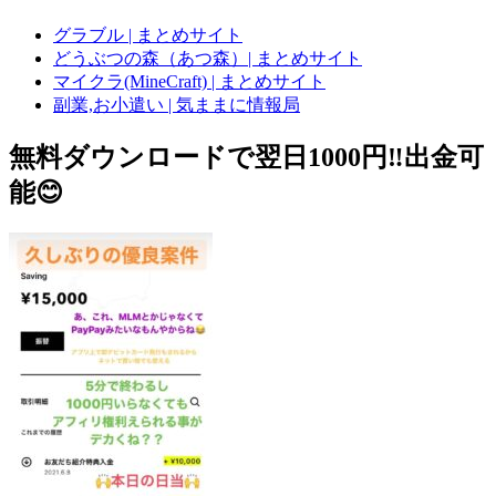
グラブル | まとめサイト
どうぶつの森（あつ森）| まとめサイト
マイクラ(MineCraft) | まとめサイト
副業,お小遣い | 気ままに情報局
無料ダウンロードで翌日1000円‼️出金可
能😊