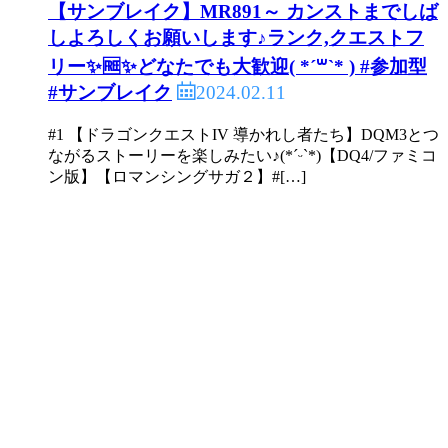
【サンブレイク】MR891～ カンストまでしば
しよろしくお願いします♪ランク,クエストフ
リー✨🆓✨どなたでも大歓迎( *´꒳`* ) #参加型
2024.02.11
#サンブレイク
#1 【ドラゴンクエストIV 導かれし者たち】DQM3とつ
ながるストーリーを楽しみたい♪(*ˊᵕˋ*)【DQ4/ファミコ
ン版】【ロマンシングサガ２】#[…]