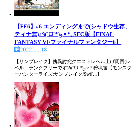
【FF6】#6 エンディングまで(シャドウ生存、
ティナ無)♪٩(ˊᗜˋ*)و✧*｡SFC版【FINAL
FANTASY VI/ファイナルファンタジー6】
2022.11.18
【サンブレイク】傀異討究クエストレベル上げ周回(レ
ベル、ランクフリーです)٩(ˊᗜˋ*)و✧* 狩猟笛【モンスタ
ーハンターライズ:サンブレイク/Swi[…]