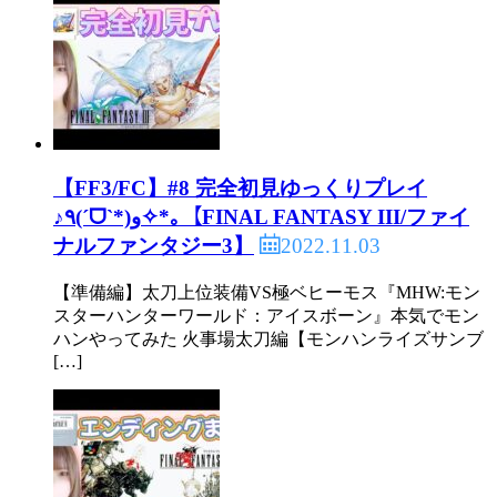
【FF3/FC】#8 完全初見ゆっくりプレイ
♪٩(ˊᗜˋ*)و✧*｡【FINAL FANTASY III/ファイ
2022.11.03
ナルファンタジー3】
【準備編】太刀上位装備VS極ベヒーモス『MHW:モン
スターハンターワールド：アイスボーン』本気でモン
ハンやってみた 火事場太刀編【モンハンライズサンブ
[…]