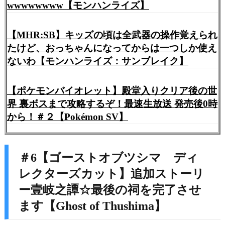
wwwwwwww【モンハンライズ】
【MHR:SB】キッズの頃は全武器の操作覚えられ
たけど、おっちゃんになってからは一つしか使え
ないわ【モンハンライズ：サンブレイク】
【ポケモンバイオレット】殿堂入りクリア後の世
界 裏ボスまで攻略するぞ！最速生放送 発売後0時
から！＃２【Pokémon SV】
＃6【ゴーストオブツシマ ディ
レクターズカット】追加ストーリ
ー壹岐之譚☆最後の祠を完了させ
ます【Ghost of Thushima】