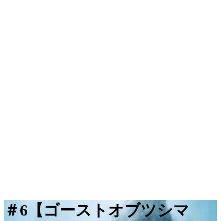
＃6【ゴーストオブツシマ