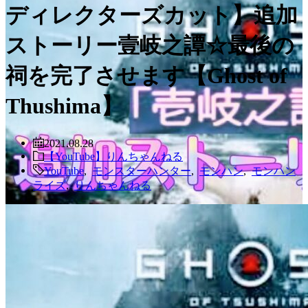
ディレクターズカット】追加
ストーリー壹岐之譚☆最後の
祠を完了させます【Ghost of
Thushima】
2021.08.28
【YouTube】りんちゃんねる
YouTube
,
モンスターハンター
,
モンハン
,
モンハン
ライズ
,
りんちゃんねる