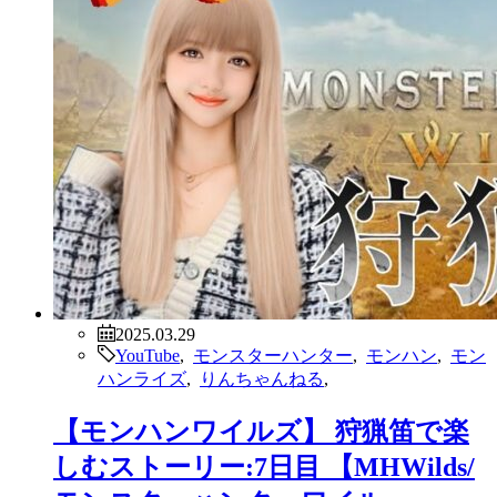
2025.03.29
YouTube
,
モンスターハンター
,
モンハン
,
モン
ハンライズ
,
りんちゃんねる
,
【モンハンワイルズ】 狩猟笛で楽
しむストーリー:7日目 【MHWilds/