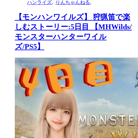
ハンライズ
,
りんちゃんねる
,
【モンハンワイルズ】 狩猟笛で楽
しむストーリー:5日目 【MHWilds/
モンスターハンターワイル
ズ/PS5】