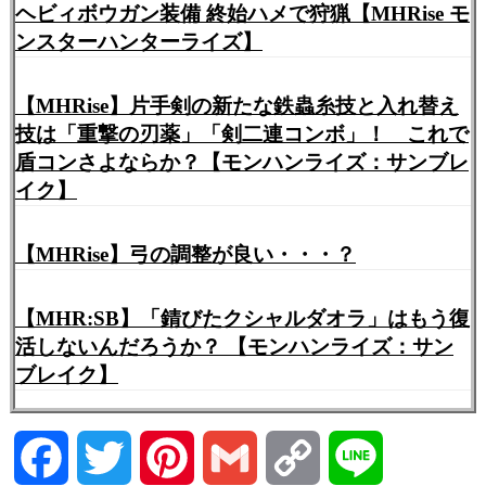
ヘビィボウガン装備 終始ハメで狩猟【MHRise モ
ンスターハンターライズ】
【MHRise】片手剣の新たな鉄蟲糸技と入れ替え
技は「重撃の刃薬」「剣二連コンボ」！ これで
盾コンさよならか？【モンハンライズ：サンブレ
イク】
【MHRise】弓の調整が良い・・・？
【MHR:SB】「錆びたクシャルダオラ」はもう復
活しないんだろうか？ 【モンハンライズ：サン
ブレイク】
Facebook
Twitter
Pinterest
Gmail
Copy
Line