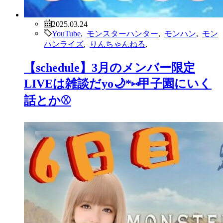
2025.03.24
YouTube
,
モンスターハンター
,
モンハン
,
モン
ハンライズ
,
りんちゃんねる
,
【schedule】3月のメンバー限定
LIVEは雑談だyo🌙*⑅甲子園にいく
話とか⚾️