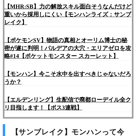
【MHR:SB】力の解放スキル面白そうなんだけど
重いから採用しにくい【モンハンライズ：サンブ
レイク】
【ポケモンSV】物語の真相とオーリム博士の秘
密が遂に判明！パルデアの大穴・エリアゼロを攻
略#14【ポケットモンスター スカーレット】
【モンハン】今こそ水中を出すべきじゃないだろ
うか？
【エルデンリング】生配信で廃都ローデイル全ク
リ目指します！【ボス3連戦】
【サンブレイク】モンハンって今