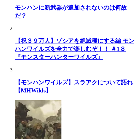
モンハンに新武器が追加されないのは何故
だ？
【祝３９万人】ゾシアを絶滅種にする編 モン
ハンワイルズを全力で楽しむぞ！！ ＃1８
『モンスターハンターワイルズ』
【モンハンワイルズ】スラアクについて語れ
【MHWilds】