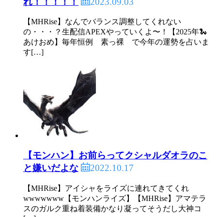
2023.09.03
れ！！！！！
【MHRise】なんでバランス調整してくれない
の・・・？生配信APEXやっていくよ〜！【2025年🐍
あけおめ】毎年恒例 素っ裸 で今年の運勢を占いま
す[…]
【モンハン】お前らってクシャルダオラのこ
2022.10.17
と嫌いだよな
【MHRise】アイシャをライズに連れてきてくれ
wwwwwww【モンハンライズ】【MHRise】アマテラ
スのガルク重ね着装備かなり凝ってそうだし大神コ