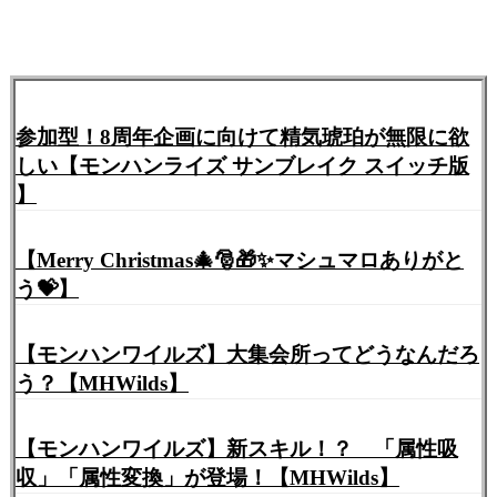
参加型！8周年企画に向けて精気琥珀が無限に欲
しい【モンハンライズ サンブレイク スイッチ版
】
【Merry Christmas🎄🎅🎁✨マシュマロありがと
う💝】
【モンハンワイルズ】大集会所ってどうなんだろ
う？【MHWilds】
【モンハンワイルズ】新スキル！？ 「属性吸
収」「属性変換」が登場！【MHWilds】