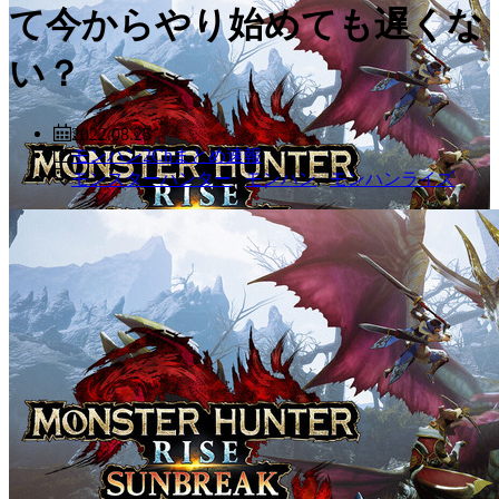
て今からやり始めても遅くな
い？
2022.08.25
モンハン2Chまとめ速報
モンスターハンター
,
モンハン
,
モンハンライズ