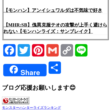
【モンハン】アンイシュワルダは不気味で好き
【MHR:SB】傀異克服テオの攻撃が上手く避けら
れない【モンハンライズ：サンブレイク】
Facebook
Twitter
Pinterest
Gmail
Copy
Line
Link
共
Share
有
ブログ応援お願いします😊
モンスターハンターライズランキング