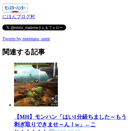
にほんブログ村
Tweets by nigimaru_asmr
関連する記事
【MH】モンハン「はい1分経ちました～もう
剥ぎ取りできませ～ん！w」←こ