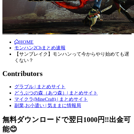
HOME
モンハン2Chまとめ速報
【サンブレイク】モンハンって今からやり始めても遅
くない？
Contributors
グラブル | まとめサイト
どうぶつの森（あつ森）| まとめサイト
マイクラ(MineCraft) | まとめサイト
副業,お小遣い | 気ままに情報局
無料ダウンロードで翌日1000円‼️出金可
能😊