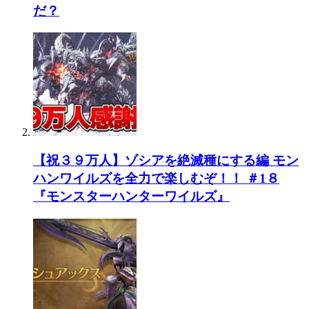
だ？
【祝３９万人】ゾシアを絶滅種にする編 モン
ハンワイルズを全力で楽しむぞ！！ ＃1８
『モンスターハンターワイルズ』