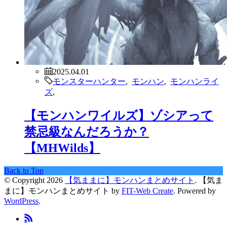
2025.04.01
モンスターハンター
,
モンハン
,
モンハンライ
ズ
,
【モンハンワイルズ】ゾシアって
禁忌級なんだろうか？
【MHWilds】
Back to Top
© Copyright 2026
【気ままに】モンハンまとめサイト
.
【気ま
まに】モンハンまとめサイト by
FIT-Web Create
. Powered by
WordPress
.