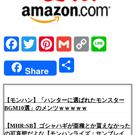
Facebook
Twitter
Pinterest
Gmail
Copy
Line
Link
共
Share
有
【モンハン】「ハンターに選ばれたモンスター
BGM10選」のメンツｗｗｗｗｗ
【MHR:SB】ゴシャハギが亜種とか貰えなかった
の可哀想だよな【モンハンライズ：サンブレイ