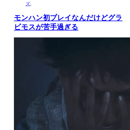
ズ
,
モンハン初プレイなんだけどグラ
ビモスが苦手過ぎる