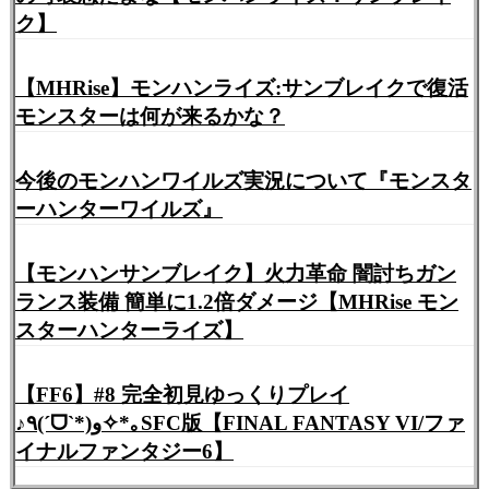
ク】
【MHRise】モンハンライズ:サンブレイクで復活
モンスターは何が来るかな？
今後のモンハンワイルズ実況について『モンスタ
ーハンターワイルズ』
【モンハンサンブレイク】火力革命 闇討ちガン
ランス装備 簡単に1.2倍ダメージ【MHRise モン
スターハンターライズ】
【FF6】#8 完全初見ゆっくりプレイ
♪٩(ˊᗜˋ*)و✧*｡SFC版【FINAL FANTASY VI/ファ
イナルファンタジー6】