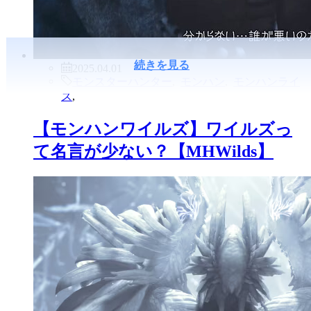
続きを見る
2025.04.01
モンスターハンター
,
モンハン
,
モンハンライ
ズ
,
【モンハンワイルズ】ワイルズっ
て名言が少ない？【MHWilds】