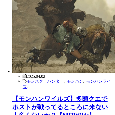
2025.04.02
モンスターハンター
,
モンハン
,
モンハンライ
ズ
,
【モンハンワイルズ】多頭クエで
ホストが戦ってるところに来ない