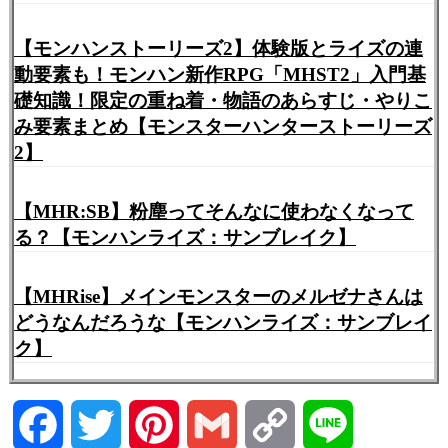
【モンハンストーリーズ2】体験版とライズの連
動要素も！モンハン新作RPG「MHST2」入門基
礎知識！限定の重ね着・物語のあらすじ・やりこ
み要素まとめ【モンスターハンターストーリーズ
2】
【MHR:SB】粉塵ってそんなに使わなくなって
る？【モンハンライズ：サンブレイク】
【MHRise】メインモンスターのメルゼナさんは
どうなんだろうな【モンハンライズ：サンブレイ
ク】
Facebook
Twitter
Pinterest
Gmail
Copy
Line