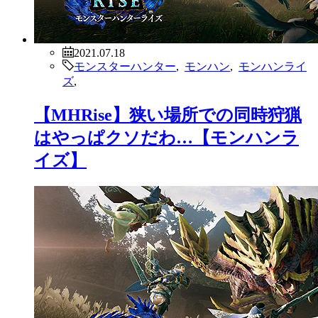
2021.07.18
モンスターハンター
,
モンハン
,
モンハンライ
ズ
,
【MHRise】狭い場所での同時狩猟
はやっぱクソだわ…【モンハンラ
イズ】