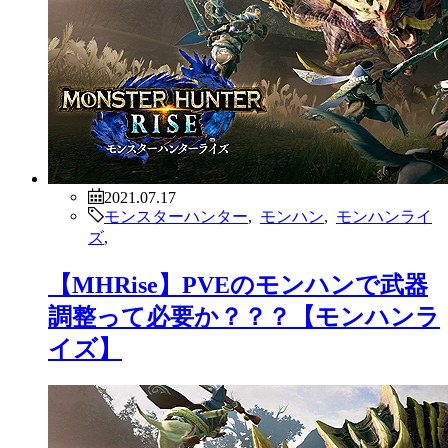
2021.07.17
モンスターハンター
,
モンハン
,
モンハンライ
ズ
,
【MHRise】PVEのモンハンで武器
調整って必要か？？？【モンハンラ
イズ】