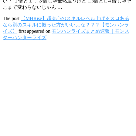
い？ １倍と１．３倍じゃ全然違うけど 1.3倍と1.４倍じゃそ
こまで変わらないじゃん …
The post
【MHRise】超会心のスキルレベル上げるスロある
なら別のスキルに振った方がいいよな？？？【モンハンラ
イズ】
first appeared on
モンハンライズまとめ速報｜モンス
ターハンターライズ
.