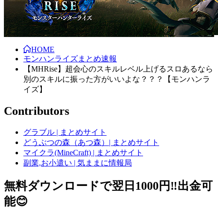
HOME
モンハンライズまとめ速報
【MHRise】超会心のスキルレベル上げるスロあるなら
別のスキルに振った方がいいよな？？？【モンハンラ
イズ】
Contributors
グラブル | まとめサイト
どうぶつの森（あつ森）| まとめサイト
マイクラ(MineCraft) | まとめサイト
副業,お小遣い | 気ままに情報局
無料ダウンロードで翌日1000円‼️出金可
能😊