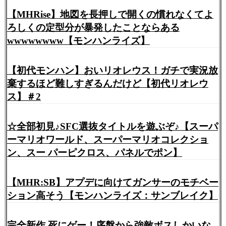
【MHRise】地図を長押しで開くの慣れなくてよ
ろしくの定型分が暴発したことならある
wwwwwwww【モンハンライズ】
【初代モンハン】おいリオレウス！ガチで実況放
棄するほど難しすぎるんだけど【初代リオレウ
ス】＃2
☆全部初見♪SFC選抜タイトルを遊ぶぞ♪【スーパ
ーマリオワールド、スーパーマリオコレクショ
ン、スー パーピクロス、パネルでポン】
【MHR:SB】アプデに向けてガンサーのモチベー
ション高そう【モンハンライズ：サンブレイク】
完全新作 死にゲー！序盤から強敵ボスしかいな