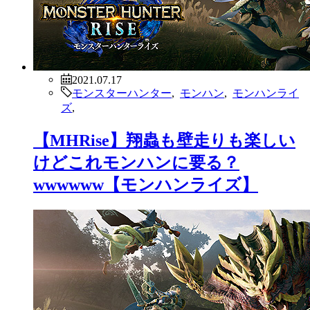
2021.07.17
モンスターハンター
,
モンハン
,
モンハンライ
ズ
,
【MHRise】翔蟲も壁走りも楽しい
けどこれモンハンに要る？
wwwwww【モンハンライズ】