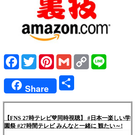
Facebook
Twitter
Pinterest
Gmail
Copy
Line
Link
共
Share
有
【FNS 27時テレビ💛同時視聴】 #日本一楽しい学
園祭 #27時間テレビ みんなと一緒に 観たい～!