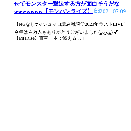
せてモンスター撃退する方が面白そうだな
2021.07.09
wwwwwww【モンハンライズ】
【NGなし❣️マシュマロ読み雑談♡2023年ラストLIVE】
今年は４万人もありがとうございました(⁎ᴗ͈ˬᴗ͈⁎) 💕
【MHRise】百竜一本で戦える[…]