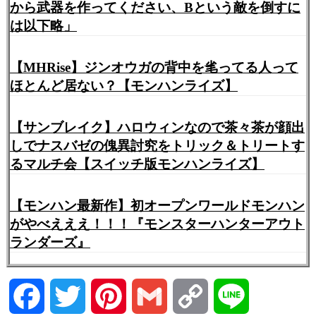
から武器を作ってください、Bという敵を倒すに
は以下略」
【MHRise】ジンオウガの背中を毟ってる人って
ほとんど居ない？【モンハンライズ】
【サンブレイク】ハロウィンなので茶々茶が顔出
しでナスバゼの傀異討究をトリック＆トリートす
るマルチ会【スイッチ版モンハンライズ】
【モンハン最新作】初オープンワールドモンハン
がやべえええ！！！『モンスターハンターアウト
ランダーズ』
Facebook
Twitter
Pinterest
Gmail
Copy
Line