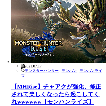
2021.07.17
モンスターハンター
,
モンハン
,
モンハンライ
ズ
,
【MHRise】チャアクが強化、修正
されて楽しくなったら起こしてく
れwwwwww【モンハンライズ】