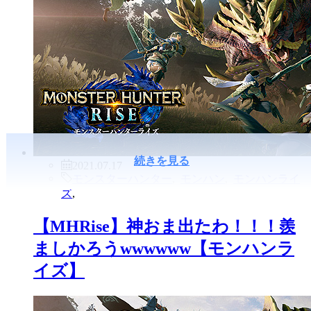
続きを見る
2021.07.17
モンスターハンター
,
モンハン
,
モンハンライ
ズ
,
【MHRise】神おま出たわ！！！羨
ましかろうwwwwww【モンハンラ
イズ】