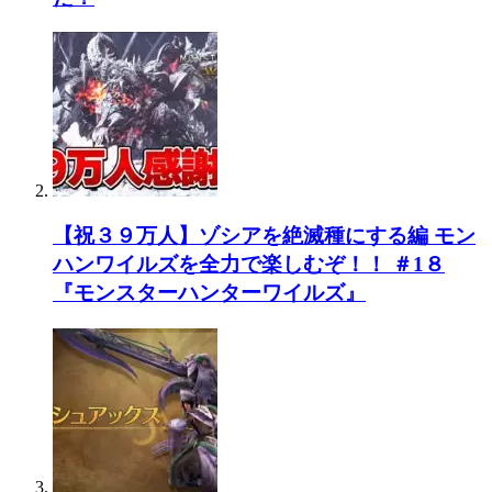
【祝３９万人】ゾシアを絶滅種にする編 モン
ハンワイルズを全力で楽しむぞ！！ ＃1８
『モンスターハンターワイルズ』