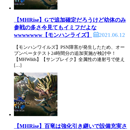
【MHRise】Gで追加確定だろうけど幼体のみ
参戦の多さ今見てもイミフだよな
2021.06.12
wwwwwww【モンハンライズ】
【モンハンワイルズ】PSN障害が発生したため、オー
プンベータテスト24時間分の追加実施が検討中！
【MHWilds】【サンブレイク】全属性の連射弓で使え
[…]
【MHRise】百竜は強化引き継いで設備充実さ