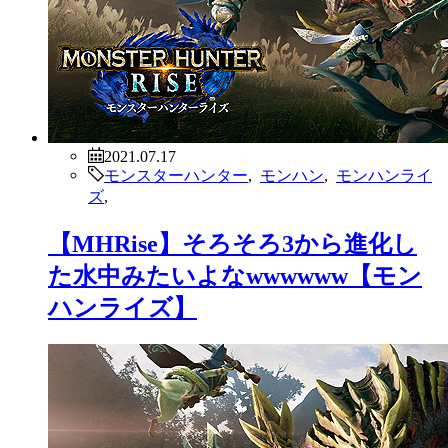
2021.07.17
モンスターハンター
,
モンハン
,
モンハンライ
ズ
,
【MHRise】そろそろ3から進化し
た水中みたいよなwwwwww【モン
ハンライズ】