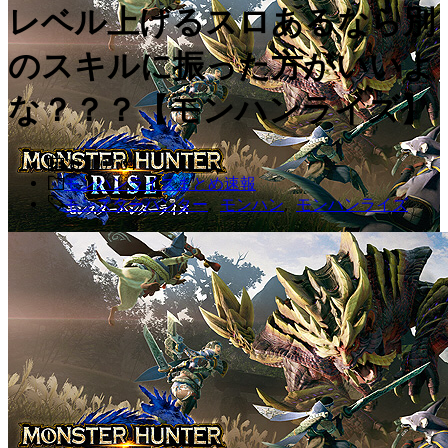
レベル上げるスロあるなら別
のスキルに振った方がいいよ
な？？？【モンハンライズ】
2021.07.04
モンハンライズまとめ速報
モンスターハンター
,
モンハン
,
モンハンライズ