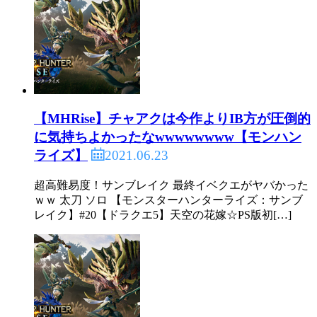
【MHRise】チャアクは今作よりIB方が圧倒的
に気持ちよかったなwwwwwwww【モンハン
2021.06.23
ライズ】
超高難易度！サンブレイク 最終イベクエがヤバかった
ｗｗ 太刀 ソロ 【モンスターハンターライズ：サンブ
レイク】#20【ドラクエ5】天空の花嫁☆PS版初[…]