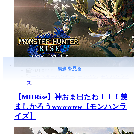
続きを見る
2021.07.17
モンスターハンター
,
モンハン
,
モンハンライ
ズ
,
【MHRise】神おま出たわ！！！羨
ましかろうwwwwww【モンハンラ
イズ】