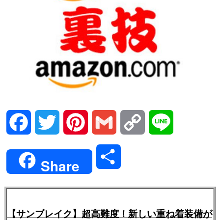
Facebook
Twitter
Pinterest
Gmail
Copy
Line
Link
共
Share
有
【サンブレイク】超高難度！新しい重ね着装備が