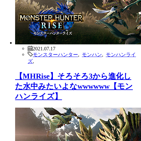
2021.07.17
モンスターハンター
,
モンハン
,
モンハンライ
ズ
,
【MHRise】そろそろ3から進化し
た水中みたいよなwwwwww【モン
ハンライズ】