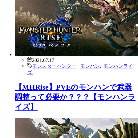
2021.07.17
モンスターハンター
,
モンハン
,
モンハンライ
ズ
,
【MHRise】PVEのモンハンで武器
調整って必要か？？？【モンハンラ
イズ】