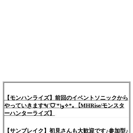
【モンハンライズ】前回のイベントソニックから
やっていきます٩(ˊᗜˋ*)و✧*｡【MHRise/モンスタ
ーハンターライズ】
【サンブレイク】初見さんも大歓迎です♪参加型♪