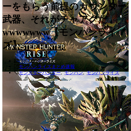
ーをもらう前提のカウンター
武器、それがチャアクだ
wwwwwww【モンハンライ
ズ】
2021.06.25
モンハンライズまとめ速報
モンスターハンター
,
モンハン
,
モンハンライズ