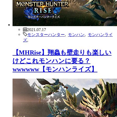
2021.07.17
モンスターハンター
,
モンハン
,
モンハンライ
ズ
,
【MHRise】翔蟲も壁走りも楽しい
けどこれモンハンに要る？
wwwwww【モンハンライズ】