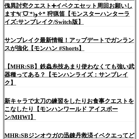
傀異討究クエスト➕イベクエセット周回お願いし
ます٩(ˊᗜˋ*)و✧* 狩猟笛【モンスターハンターラ
イズ:サンブレイク/Switch版】
サンブレイク最新情報！アップデートでガンラン
スが強化【モンハン #Shorts】
【MHR:SB】鉄蟲糸技あまり使わなくても強い武
器種ってある？【モンハンライズ：サンブレイ
ク】
新キャラで太刀の練習をしたりお食事クエストを
こなしたり【モンハンワールド アイスボー
ン/MHWI】
MHR:SBジンオウガの迅錬丹救済イベクエってど