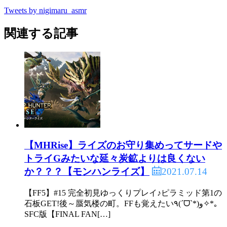
Tweets by nigimaru_asmr
関連する記事
【MHRise】ライズのお守り集めってサードや
トライGみたいな延々炭鉱よりは良くない
2021.07.14
か？？？【モンハンライズ】
【FF5】#15 完全初見ゆっくりプレイ♪ピラミッド第1の
石板GET!後～蜃気楼の町。FFも覚えたい٩(ˊᗜˋ*)و✧*｡
SFC版【FINAL FAN[…]