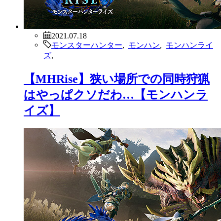
2021.07.18
モンスターハンター
,
モンハン
,
モンハンライ
ズ
,
【MHRise】狭い場所での同時狩猟
はやっぱクソだわ…【モンハンラ
イズ】