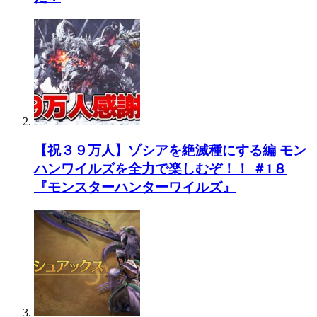
【祝３９万人】ゾシアを絶滅種にする編 モン
ハンワイルズを全力で楽しむぞ！！ ＃1８
『モンスターハンターワイルズ』