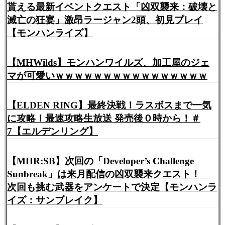
貰える最新イベントクエスト「凶双襲来：破壊と
滅亡の狂宴」激昂ラージャン2頭、初見プレイ
【モンハンライズ】
【MHWilds】モンハンワイルズ、加工屋のジェ
マが可愛いｗｗｗｗｗｗｗｗｗｗｗｗｗｗｗｗ
【ELDEN RING】最終決戦！ラスボスまで一気
に攻略！最速攻略生放送 発売後０時から！＃
7【エルデンリング】
【MHR:SB】次回の「Developer’s Challenge
Sunbreak」は来月配信の凶双襲来クエスト！
次回も挑む武器をアンケートで決定【モンハンラ
イズ：サンブレイク】