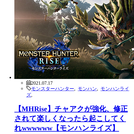
2021.07.17
モンスターハンター
,
モンハン
,
モンハンライ
ズ
,
【MHRise】チャアクが強化、修正
されて楽しくなったら起こしてく
れwwwwww【モンハンライズ】