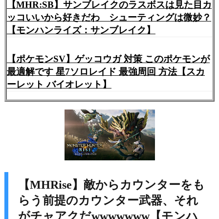
【MHR:SB】サンブレイクのラスボスは見た目カ
ッコいいから好きだわ シューティングは微妙？
【モンハンライズ：サンブレイク】
【ポケモンSV】ゲッコウガ 対策 このポケモンが
最適解です 星7ソロレイド 最強周回 方法【スカ
ーレット バイオレット】
【MHRise】敵からカウンターをも
らう前提のカウンター武器、それ
がチャアクだwwwwwww【モンハ