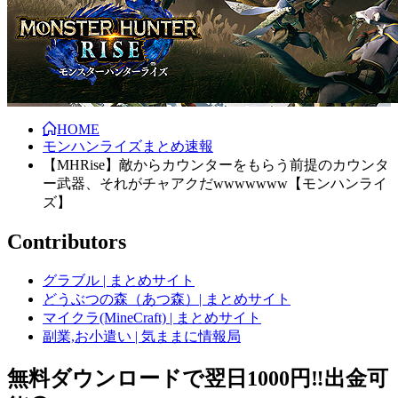
HOME
モンハンライズまとめ速報
【MHRise】敵からカウンターをもらう前提のカウンタ
ー武器、それがチャアクだwwwwwww【モンハンライ
ズ】
Contributors
グラブル | まとめサイト
どうぶつの森（あつ森）| まとめサイト
マイクラ(MineCraft) | まとめサイト
副業,お小遣い | 気ままに情報局
無料ダウンロードで翌日1000円‼️出金可