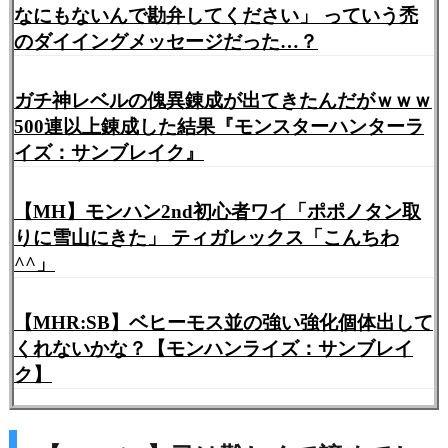
なにもないんで勘弁してください」 っていう禿
のダイイングメッセージだった…？
ガチ神レベルの傀異錬成が出てきたんだがｗｗｗ
500連以上錬成した結果『モンスターハンターラ
イズ：サンブレイク』
【MH】モンハン2nd初心者ワイ「ポポノタン取
りに雪山にきた」 ティガレックス「こんちわ
^^」
【MHR:SB】ベヒーモス並の強い強化個体出して
くれないかな？【モンハンライズ：サンブレイ
ク】