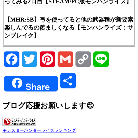
ってみる2日目【STEAM/PC版モンハンライズ】
【MHR:SB】弓を使ってると他の武器種が新要素
楽しんでるの羨ましくなる【モンハンライズ：サ
ンブレイク】
Facebook
Twitter
Pinterest
Gmail
Copy
Line
Link
共
Share
有
ブログ応援お願いします😊
モンスターハンターライズランキング