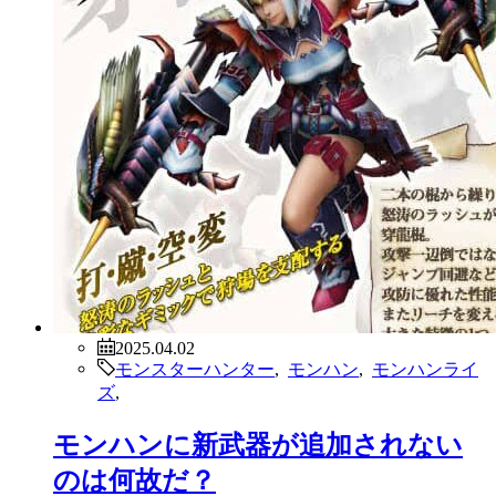
2025.04.02
モンスターハンター
,
モンハン
,
モンハンライ
ズ
,
モンハンに新武器が追加されない
のは何故だ？