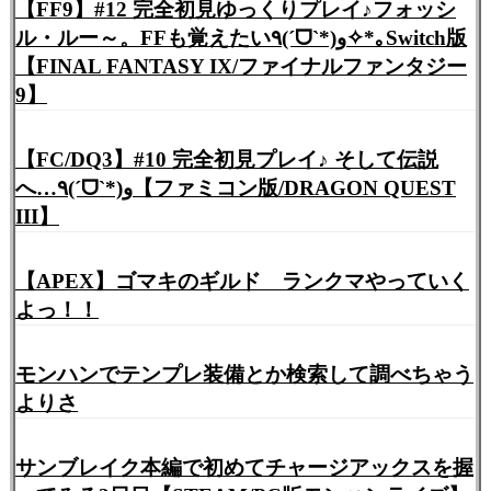
【FF9】#12 完全初見ゆっくりプレイ♪フォッシ
ル・ルー～。FFも覚えたい٩(ˊᗜˋ*)و✧*｡Switch版
【FINAL FANTASY IX/ファイナルファンタジー
9】
【FC/DQ3】#10 完全初見プレイ♪ そして伝説
へ…٩(ˊᗜˋ*)و【ファミコン版/DRAGON QUEST
III】
【APEX】ゴマキのギルド ランクマやっていく
よっ！！
モンハンでテンプレ装備とか検索して調べちゃう
よりさ
サンブレイク本編で初めてチャージアックスを握