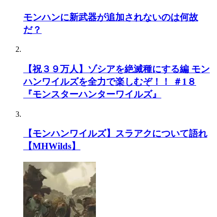
モンハンに新武器が追加されないのは何故
だ？
【祝３９万人】ゾシアを絶滅種にする編 モン
ハンワイルズを全力で楽しむぞ！！ ＃1８
『モンスターハンターワイルズ』
【モンハンワイルズ】スラアクについて語れ
【MHWilds】