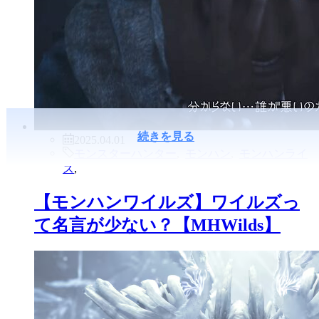
続きを見る
2025.04.01
モンスターハンター
,
モンハン
,
モンハンライ
ズ
,
【モンハンワイルズ】ワイルズっ
て名言が少ない？【MHWilds】