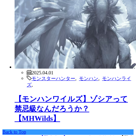
2025.04.01
モンスターハンター
,
モンハン
,
モンハンライ
ズ
,
【モンハンワイルズ】ゾシアって
禁忌級なんだろうか？
【MHWilds】
Back to Top