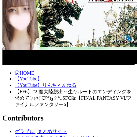
HOME
【YouTube】
【YouTube】りんちゃんねる
【FF6】#2 魔大陸脱出～生存ルートのエンディングを
求めて✨♪٩(ˊᗜˋ*)و✧*｡SFC版【FINAL FANTASY VI/フ
ァイナルファンタジー6】
Contributors
グラブル | まとめサイト