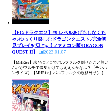
【FC/ドラクエ２】#9 レベルあげもしなくち
ゃ♪ゆっくり楽しむドラゴンクエスト♪完全初
見プレイ٩(ˊᗜˋ*)و【ファミコン版/DRAGON
2023.01.07
QUEST II】
【MHRise】未だにソロでバルファルク倒せたこと無い
んだがマルチで募集かけてもええんかな…？【モンハ
ンライズ】【MHRise】バルファルクの規格外サ[…]