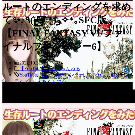
ルートのエンディングを求め
て✨♪٩(ˊᗜˋ*)و✧*｡SFC版
【FINAL FANTASY VI/ファ
イナルファンタジー6】
2022.10.31
【YouTube】りんちゃんねる
YouTube
,
モンスターハンター
,
モンハン
,
モンハン
ライズ
,
りんちゃんねる