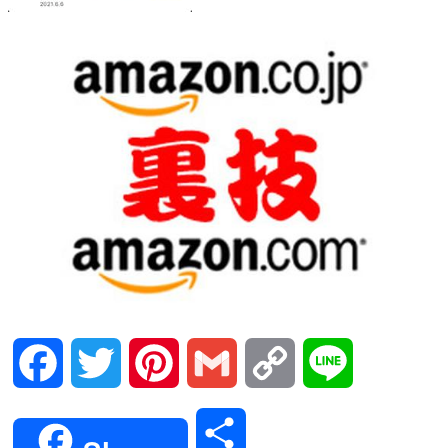
Facebook
Twitter
Pinterest
Gmail
Copy
Line
Link
共