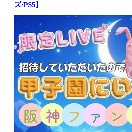
ズ/PS5】