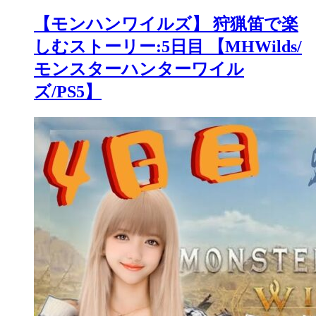
【モンハンワイルズ】 狩猟笛で楽
しむストーリー:5日目 【MHWilds/
モンスターハンターワイル
ズ/PS5】