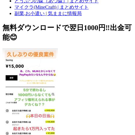
どうぶつの森（あつ森）| まとめサイト
マイクラ(MineCraft) | まとめサイト
副業,お小遣い | 気ままに情報局
無料ダウンロードで翌日1000円‼️出金可
能😊