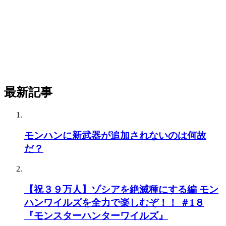
最新記事
モンハンに新武器が追加されないのは何故
だ？
【祝３９万人】ゾシアを絶滅種にする編 モン
ハンワイルズを全力で楽しむぞ！！ ＃1８
『モンスターハンターワイルズ』