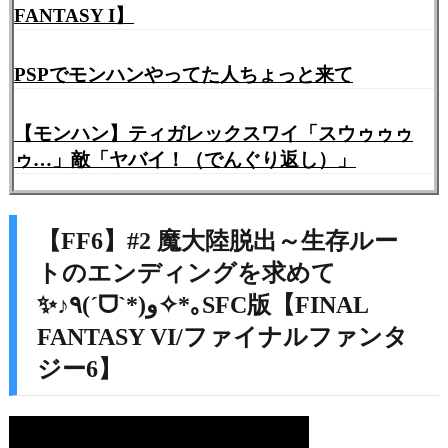
FANTASY I】
PSPでモンハンやってた人ちょっと来て
【モンハン】ティガレックスワイ「スウゥゥゥ
ゥ…」敵「ヤバイ！（でんぐり返し）」
【FF6】#2 魔大陸脱出～生存ルー
トのエンディングを求めて
✨♪٩(ˊᗜˋ*)و✧*｡SFC版【FINAL
FANTASY VI/ファイナルファンタ
ジー6】