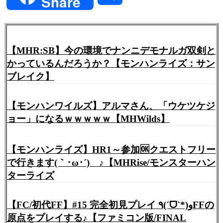
Share
有
【MHR:SB】今の環境でナンニデモナルガ双剣と
かっているんだろうか？【モンハンライズ：サン
ブレイク】
【モンハンワイルズ】アルマさん、「ウケツケジ
ョー」になるｗｗｗｗｗ【MHWilds】
【モンハンライズ】HR1～参加🆗クエストフリー
で行きます(｀･ω･´)ゞ♪【MHRise/モンスターハン
ターライズ
【FC/初代FF】#15 完全初見プレイ ٩(ˊᗜˋ*)وFFの
原点をプレイする♪【ファミコン版/FINAL