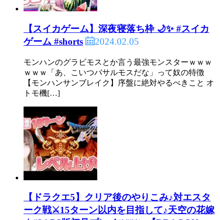
【スイカゲーム】深夜寝落ち枠 🌙✨ #スイカ
2024.02.05
ゲーム #shorts
モンハンのグラビモスとか言う最強モンスターｗｗｗ
ｗｗｗ「あ、こいつバサルモスだな」って奴の特徴
【モンハンサンブレイク】序盤に絶対やるべきこと オ
トモ機[…]
【ドラクエ5】クリア後のやりこみ♪対エスタ
ーク戦⚔️15ターン以内を目指して♪天空の花嫁