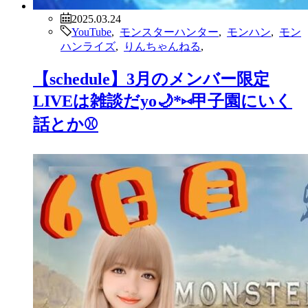
2025.03.24
YouTube
,
モンスターハンター
,
モンハン
,
モン
ハンライズ
,
りんちゃんねる
,
【schedule】3月のメンバー限定
LIVEは雑談だyo🌙*⑅甲子園にいく
話とか⚾️