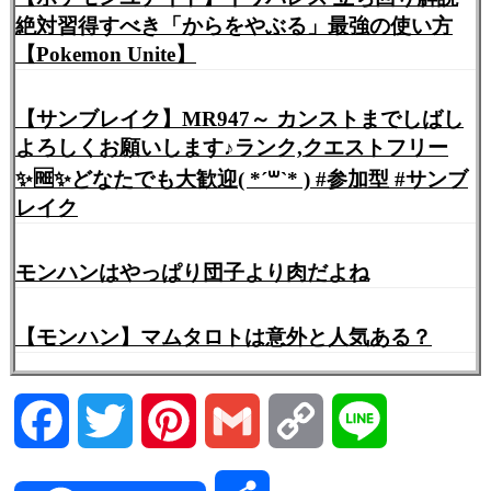
絶対習得すべき「からをやぶる」最強の使い方
【Pokemon Unite】
【サンブレイク】MR947～ カンストまでしばし
よろしくお願いします♪ランク,クエストフリー
✨🆓✨どなたでも大歓迎( *´꒳`* ) #参加型 #サンブ
レイク
モンハンはやっぱり団子より肉だよね
【モンハン】マムタロトは意外と人気ある？
Facebook
Twitter
Pinterest
Gmail
Copy
Line
Link