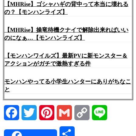
>>501
【MHRise】ゴシャハギの背中って本当に壊れる
ライズの方は最初から入ってて当然のモンスターし
の？【モンハンライズ】
かいないし盛り上がる訳ないじゃん
【MHRise】操竜待機クナイで解除出来ればいい
のになぁ…【モンハンライズ】
514:
ガルク速報
2021/06/15(火) 09:36:52.59 ID:1vh6I4ou0
>>501
【モンハンワイルズ】最新PVに新モンスター＆
モンスターの追加だけが全てじゃねーだろ
ワールドは間に何もないように見えてアステラ祭と
アクションがガチで激熱すぎる件
か歴戦の個体とかいろいろ来てた
ライズは今のところ週1の1回やれば終わりのイベク
モンハンやってる小学生ハンターにありがちなこ
エだけ
と
515:
ガルク速報
2021/06/15(火) 09:37:07.11 ID:Nqi9/rCt0
Facebook
Twitter
Pinterest
Gmail
Copy
Line
>>501
調査クエとか導きとかイベクエとかコラボがないっ
Link
てのは
共