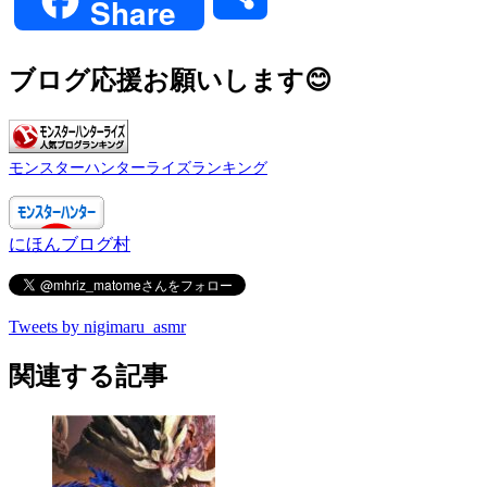
Share
モンスター数以外にも影響かなりあるからライズワ
ールド比較は数だけでもないとは思うけどね
有
お守りはかなり妥協できてしまうし
ブログ応援お願いします😊
519:
ガルク速報
2021/06/15(火) 09:37:18.96 ID:OtM1qoLqd
モンスターハンターライズランキング
>>501
こう見るとライズはバルファルク以外ver.1.0で入っ
てるべき内容では…
にほんブログ村
575:
ガルク速報
2021/06/15(火) 09:43:59.35 ID:ne2WPxNN0
Tweets by nigimaru_asmr
>>519
ワールドはこの間も色々クエストとかお祭りとかや
関連する記事
ってたからな
ライズのスカスカは他と比べられないレベル