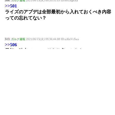
506:
ガルク速報
2021/06/15(火) 09:35:51.03 ID:6fclXghXa
>>501
ライズのアプデは全部最初から入れておくべき内容
っての忘れてない？
513:
ガルク速報
2021/06/15(火) 09:36:44.08 ID:uAbtVcSwa
>>506
最初の時点でワールドより多いからな
530:
ガルク速報
2021/06/15(火) 09:39:15.71 ID:6fclXghXa
>>513
ワールドは何もかも1から作り直しただけでも価値
があるって忘れてない？
540:
ガルク速報
2021/06/15(火) 09:39:55.57 ID:uAbtVcSwa