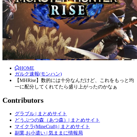
HOME
ガルク速報(モンハン)
【MHRise】数的には十分なんだけど、これをもっと均
一に配分してくれてたら盛り上がったのかなぁ
Contributors
グラブル | まとめサイト
どうぶつの森（あつ森）| まとめサイト
マイクラ(MineCraft) | まとめサイト
副業,お小遣い | 気ままに情報局