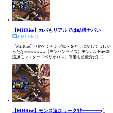
520:
ガルク速報
2021/06/15(火) 09:37:19.64 ID:4fFWwSZC0
>>501
マムタロトみたいな文句は出るけど人を引き止めら
れるガチャ系クエスト欲しいな
【MHRise】カバもリアルでは結構ヤバい
2021.06.15
525:
ガルク速報
2021/06/15(火) 09:38:16.33 ID:s0/bP3e5a
【MHRise】せめてジャンプ鉄人をどうにかしてほしか
>>501
ったなwwwwwww【モンハンライズ】モンハンNow新
何で歴戦王省くの？
追加モンスター『ベリオロス』装備も超優秀だ[…]
537:
ガルク速報
2021/06/15(火) 09:39:52.59 ID:kWw6MBHCM
>>525
そもそも歴戦王って
アイスボーンからだろ
【MHRise】モンス追加リークｷﾀ━━━━(ﾟ
543:
ガルク速報
2021/06/15(火) 09:40:03.32 ID:7v2JOPxd0