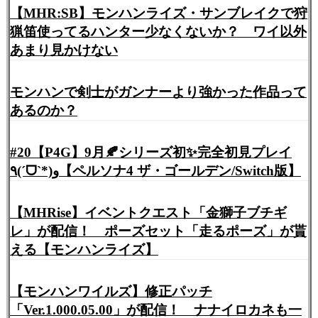
【MHR:SB】モンハンライズ・サンブレイクで狩
猟笛使ってるハンター少なくないか？ ワイ以外
あまり見かけない
モンハンで剣士がガンナーより強かった作品って
あるのか？
#20【P4G】9月🍂シリーズ初✨完全初見プレイ
٩(ˊᗜˋ*)و【ペルソナ4 ザ・ゴールデン/Switch版】
【MHRise】イベントクエスト「金獅子ブチギ
レ」が配信！ ポーズセット「走るポーズ」が貰
える【モンハンライズ】
【モンハンワイルズ】修正パッチ
「Ver.1.000.05.00」が配信！ ナナイロカネも一