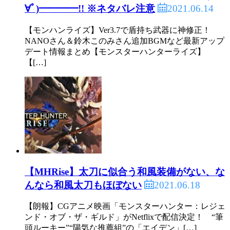
2021.06.14
∀ﾟ)━━━━!! ※ネタバレ注意
>>537
？
【モンハンライズ】Ver3.7で盾持ち武器に神修正！
NANOさん＆鈴木このみさん追加BGMなど最新アップ
デート情報まとめ【モンスターハンターライズ】
【[…]
544:
ガルク速報
2021/06/15(火) 09:40:03.43 ID:6fclXghXa
>>537
え！？
546:
ガルク速報
2021/06/15(火) 09:40:13.64 ID:OtM1qoLqd
>>537
はい？
【MHRise】太刀に似合う和風装備がない、な
2021.06.18
んなら和風太刀もほぼない
547:
ガルク速報
2021/06/15(火) 09:40:14.52 ID:PRQ6G6I40
>>537
【朗報】CGアニメ映画「モンスターハンター：レジェ
エアプでちゃったねぇ
ンド・オブ・ザ・ギルド」がNetflixで配信決定！ “筆
頭ルーキー”“陽気な推薦組”の「エイデン」[…]