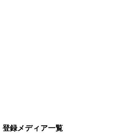
モンスになったし
661:
ガルク速報
2021/06/15(火) 09:55:17.50 ID:V31VdrZy0
>>620
逆に歴戦王ネル、ゼノなんかは亜種としてだしてい
いくらい別もんになってたな
引用元:
・【MHRise】モンスターハンターライズ HR770
登録メディア一覧