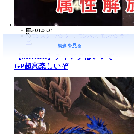
2021.06.24
モンスターハンター
,
モンハン
,
モンハンライ
ズ
,
続きを見る
【MHRise】チャアクはいいぞ～
GP超高楽しいぞ