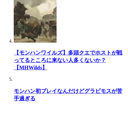
>>501
歴戦王と防具更新があったでしょ
歴戦王キリン
歴戦王ヴァルハザク
歴戦王テオテスカトル
歴戦王クシャルダオラ
歴戦王ナナテスカトリ
歴戦王ゾラマグダラオス
【モンハンワイルズ】多頭クエでホストが戦
歴戦王ゼノジーヴァ
ってるところに来ない人多くないか？
歴戦王マムタロト
【MHWilds】
歴戦王ネルギガンテ
これ入れて作り直して
モンハン初プレイなんだけどグラビモスが苦
手過ぎる
620:
ガルク速報
2021/06/15(火) 09:50:08.08 ID:s0/bP3e5a
>>603
歴戦王ハザクは別モンスターみたいに化けたなよな
古龍の中でも最弱だった奴がスリップダメージで糞