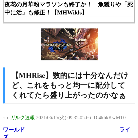
夜花の月華粉マラソンも終了か！ 魚獲りや「死
中に活」も修正！【MHWilds】
【MHRise】数的には十分なんだけ
ど、これをもっと均一に配分して
くれてたら盛り上がったのかなぁ
ガルク速報
2021/06/15(火) 09:35:05.66 ID:4khkKwMT0
501:
ワールド ライ
ズ