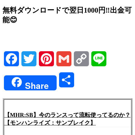
無料ダウンロードで翌日1000円‼️出金可
能😊
Facebook
Twitter
Pinterest
Gmail
Copy
Line
Link
共
Share
有
【MHR:SB】今のランスって流転使ってるのか？
【モンハンライズ：サンブレイク】