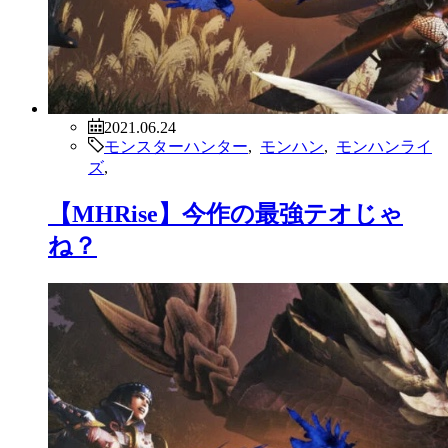
2021.06.24
モンスターハンター
,
モンハン
,
モンハンライ
ズ
,
【MHRise】今作の最強テオじゃ
ね？