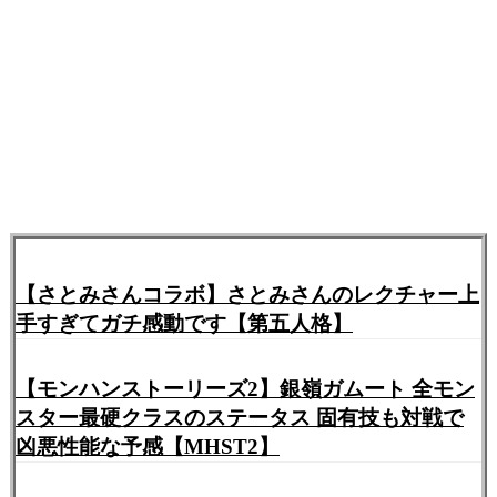
>>530
Riseもエンジンごと作ってんぞ
542:
ガルク速報
2021/06/15(火) 09:39:58.27 ID:1jzlUk0B0
>>530
価値があったの最初だけで速攻で中古いったじゃん
559:
ガルク速報
2021/06/15(火) 09:41:33.89 ID:6fclXghXa
>>542
【さとみさんコラボ】さとみさんのレクチャー上
だからその価値すらないライズ君は飽きられてるん
手すぎてガチ感動です【第五人格】
だよ
虚無期間確定してるしそれが明けた後何かが来る保
【モンハンストーリーズ2】銀嶺ガムート 全モン
証もないし
スター最硬クラスのステータス 固有技も対戦で
凶悪性能な予感【MHST2】
510:
ガルク速報
2021/06/15(火) 09:36:34.89 ID:Fe3fB/Q40