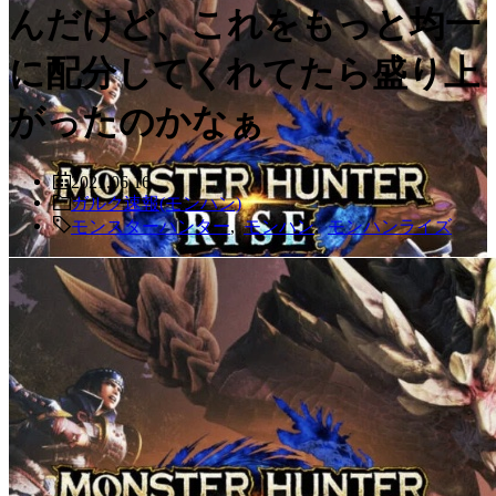
んだけど、これをもっと均一
に配分してくれてたら盛り上
がったのかなぁ
2021.06.16
ガルク速報(モンハン)
モンスターハンター
,
モンハン
,
モンハンライズ