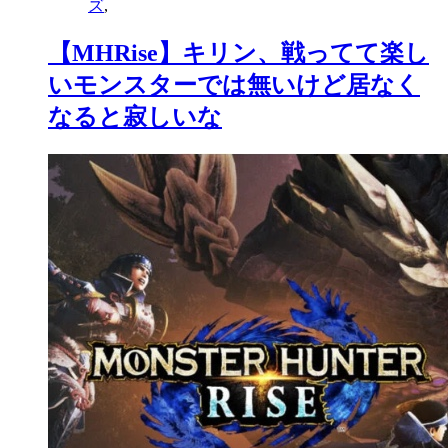
ズ
,
【MHRise】キリン、戦ってて楽し
いモンスターでは無いけど居なく
なると寂しいな