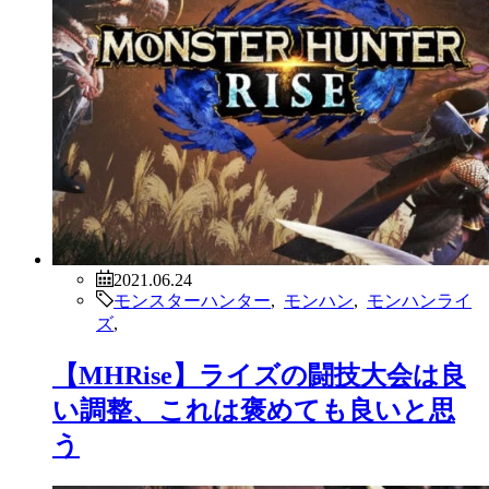
2021.06.24
モンスターハンター
,
モンハン
,
モンハンライ
ズ
,
【MHRise】ライズの闘技大会は良
い調整、これは褒めても良いと思
う