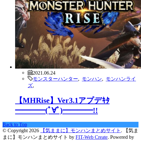
2021.06.24
モンスターハンター
,
モンハン
,
モンハンライ
ズ
,
【MHRise】Ver3.1アプデｷﾀ
━━━━(ﾟ∀ﾟ)━━━━!!
Back to Top
© Copyright 2026
【気ままに】モンハンまとめサイト
.
【気ま
まに】モンハンまとめサイト by
FIT-Web Create
. Powered by