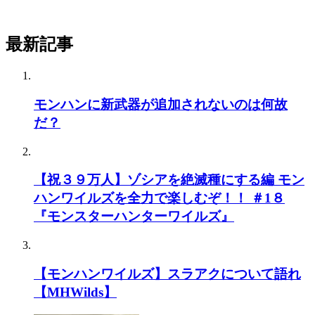
>>501
ワールドが比較的飽きにくかったのは歴戦の存在が
デカいと思う
最新記事
550:
ガルク速報
2021/06/15(火) 09:40:31.87 ID:TLLlgRZp0
モンハンに新武器が追加されないのは何故
>>501
だ？
歴戦王を忘れてるぞ、あれは見た目同じだけど二つ
名並みの別モンスターだった
【祝３９万人】ゾシアを絶滅種にする編 モン
ハンワイルズを全力で楽しむぞ！！ ＃1８
554:
ガルク速報
2021/06/15(火) 09:41:01.20 ID:75jF41qX0
『モンスターハンターワイルズ』
>>501
普通にワールドより神ゲーじゃん
カプコン頑張ってるな
【モンハンワイルズ】スラアクについて語れ
【MHWilds】
603:
ガルク速報
2021/06/15(火) 09:48:10.43 ID:5+TlW1fUM