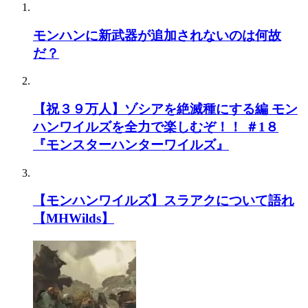
モンハンに新武器が追加されないのは何故
だ？
【祝３９万人】ゾシアを絶滅種にする編 モン
ハンワイルズを全力で楽しむぞ！！ ＃1８
『モンスターハンターワイルズ』
【モンハンワイルズ】スラアクについて語れ
【MHWilds】