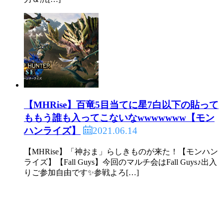
【MHRise】百竜5目当てに星7白以下の貼って
ももう誰も入ってこないなwwwwwww【モン
2021.06.14
ハンライズ】
【MHRise】「神おま」らしきものが来た！【モンハン
ライズ】【Fall Guys】今回のマルチ会はFall Guys♪出入
りご参加自由です✨参戦よろ[…]