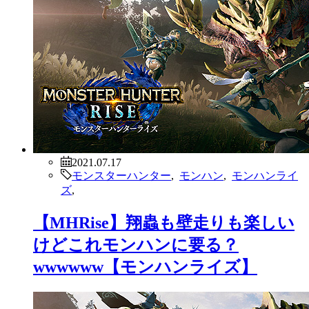
2021.07.17
モンスターハンター
,
モンハン
,
モンハンライ
ズ
,
【MHRise】翔蟲も壁走りも楽しい
けどこれモンハンに要る？
wwwwww【モンハンライズ】