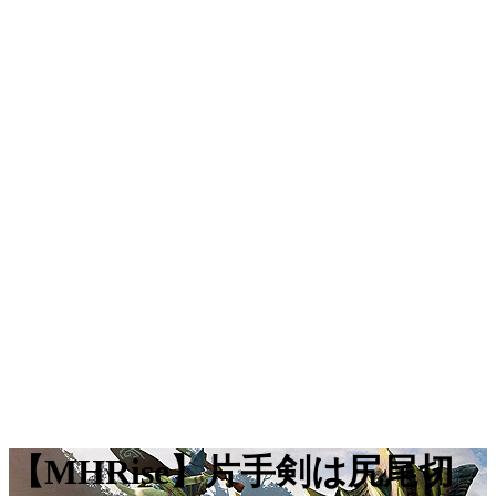
【MHRise】片手剣は尻尾切