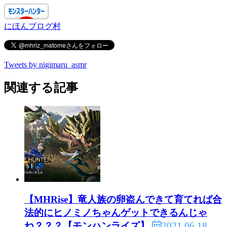
にほんブログ村
Tweets by nigimaru_asmr
関連する記事
【MHRise】竜人族の卵盗んできて育てれば合
法的にヒノミノちゃんゲットできるんじゃ
2021.06.18
ね？？？【モンハンライズ】