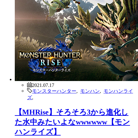
2021.07.17
モンスターハンター
,
モンハン
,
モンハンライ
ズ
,
【MHRise】そろそろ3から進化し
た水中みたいよなwwwwww【モン
ハンライズ】