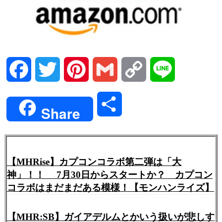
Facebook
Twitter
Pinterest
Gmail
Copy
Line
Link
共
Share
有
【MHRise】カプコンコラボ第二弾は「大
神」！！ 7月30日からスタートか？ カプコン
コラボはまだまだある模様！【モンハンライズ】
【MHR:SB】ガイアデルムとかいう扱いが悲しす