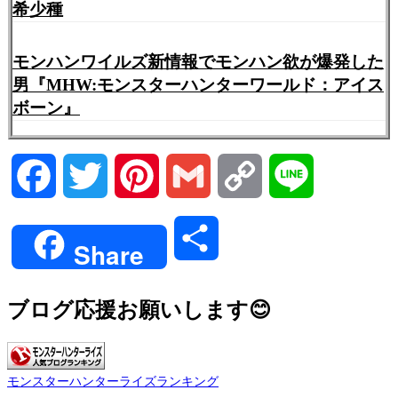
希少種
モンハンワイルズ新情報でモンハン欲が爆発した
男『MHW:モンスターハンターワールド：アイス
ボーン』
Facebook
Twitter
Pinterest
Gmail
Copy
Line
Link
共
Share
有
ブログ応援お願いします😊
モンスターハンターライズランキング