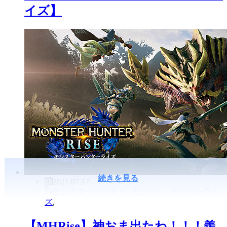
イズ】
続きを見る
2021.07.17
モンスターハンター
,
モンハン
,
モンハンライ
ズ
,
【MHRise】神おま出たわ！！！羨