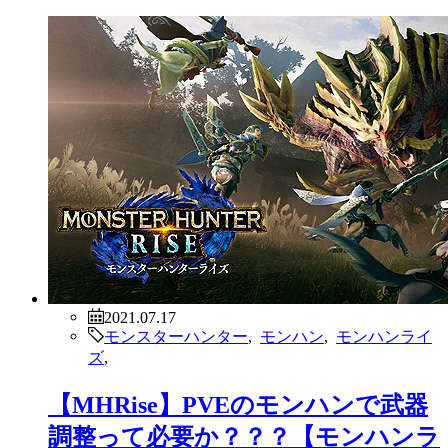
2021.07.17
モンスターハンター
,
モンハン
,
モンハンライ
ズ
,
【MHRise】PVEのモンハンで武器
調整って必要か？？？【モンハンラ