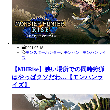
2021.07.18
モンスターハンター
,
モンハン
,
モンハンライ
ズ
,
【MHRise】狭い場所での同時狩猟
はやっぱクソだわ…【モンハンラ
イズ】