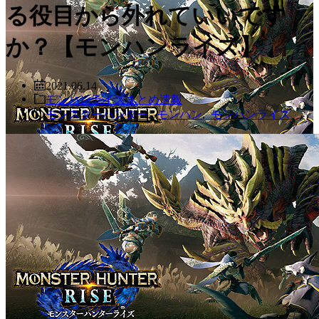
る役目から外れていいです
か？【モンハンライズ】
2021.06.14
モンハンライズまとめ速報
モンスターハンター
,
モンハン
,
モンハンライズ