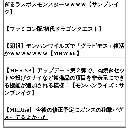
ぎるラスボスモンスターｗｗｗｗ【サンブレイ
ク】
【ファミコン版/初代ドラゴンクエスト】
【朗報】モンハンワイルズで「グラビモス」復活
かｗｗｗｗｗｗｗ【MHWilds】
【MHR:SB】アップデート第２弾で、肉焼きセッ
トや投げクナイなど常備品の項目を非表示にでき
る機能が追加される模様！【モンハンライズ：サ
ンブレイク】
【MHRise】 今後の修正予定にガンスの砲撃バグ
入ってるよかった