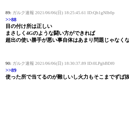
89:
ガルク速報
2021/06/06(日) 18:25:45.61 ID:Qh1gNIb0p
>>88
目の付け所は正しい
まさしく4Gのような闘い方ができれば
超出の使い勝手が悪い事自体はあまり問題じゃなく
90:
ガルク速報
2021/06/06(日) 18:30:37.89 ID:0LPghBDf0
>>89
使った所で当てるのが難しいし火力もそこまでずば
もう一度言うが「当たらぬ大技に意味はない」
92:
ガルク速報
2021/06/06(日) 18:35:26.31 ID:Qh1gNIb0p
>>90
なんかズレてるね
4Gのように他の技がダメージソースとして成立する