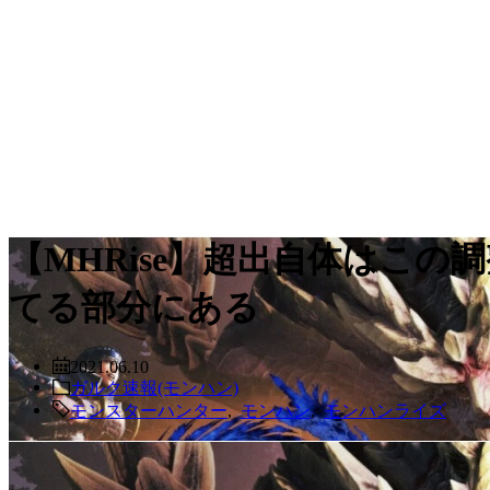
【MHRise】超出自体はこ
てる部分にある
2021.06.10
ガルク速報(モンハン)
モンスターハンター
,
モンハン
,
モンハンライズ