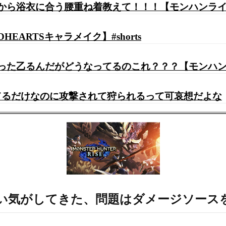
いから浴衣に合う腰重ね着教えて！！！【モンハンラ
ARTSキャラメイク】#shorts
たばった乙るんだがどうなってるのこれ？？？【モンハ
てるだけなのに攻撃されて狩られるって可哀想だよな
で良い気がしてきた、問題はダメージソー