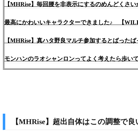
【MHRise】毎回腰を非表示にするのめんどくさ
最高にかわいいキャラクターできました♪ 【WILDHE
【MHRise】真ハタ野良マルチ参加するとばっ
モンハンのラオシャンロンってよく考えたら歩い
【MHRise】超出自体はこの調整