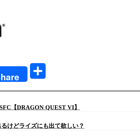
共
hare
有
FC【DRAGON QUEST VI】
ト出るけどライズにも出て欲しい？