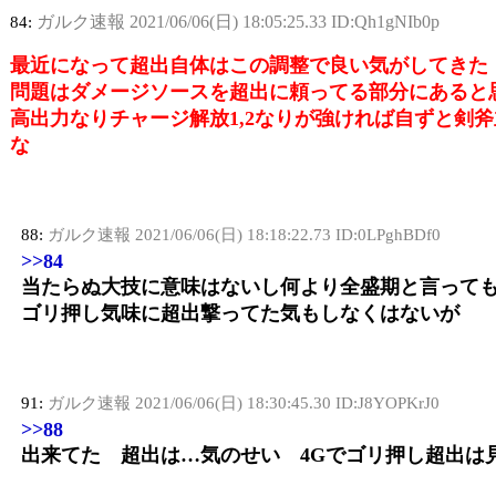
ガルク速報
2021/06/06(日) 18:05:25.33 ID:Qh1gNIb0p
84:
最近になって超出自体はこの調整で良い気がしてきた
問題はダメージソースを超出に頼ってる部分にあると
高出力なりチャージ解放1,2なりが強ければ自ずと
な
88:
ガルク速報
2021/06/06(日) 18:18:22.73 ID:0LPghBDf0
>>84
当たらぬ大技に意味はないし何より全盛期と言っても
ゴリ押し気味に超出撃ってた気もしなくはないが
91:
ガルク速報
2021/06/06(日) 18:30:45.30 ID:J8YOPKrJ0
>>88
出来てた 超出は…気のせい 4Gでゴリ押し超出は