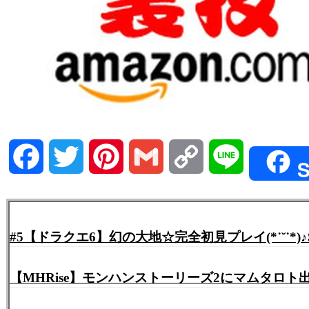
Facebook
Twitter
Pinterest
Gmail
Copy
Line
S
Link
#5【ドラクエ6】幻の大地☆完全初見プレイ(*˙˘˙*)♪S
【MHRise】モンハンストーリーズ2にマムタロ