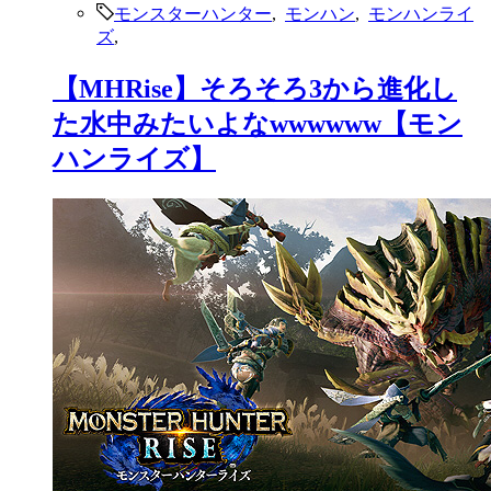
モンスターハンター
,
モンハン
,
モンハンライ
ズ
,
【MHRise】そろそろ3から進化し
た水中みたいよなwwwwww【モン
ハンライズ】