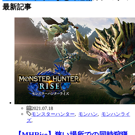
最新記事
2021.07.18
モンスターハンター
,
モンハン
,
モンハンライ
ズ
,
【MHRise】狭い場所での同時狩猟