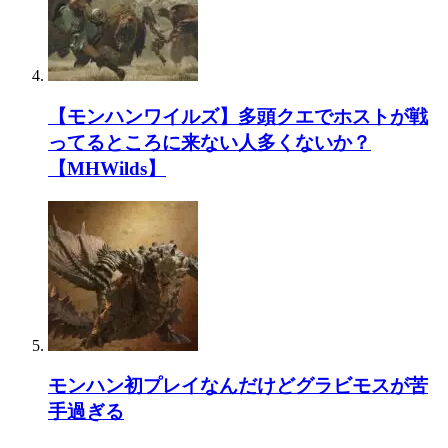
【モンハンワイルズ】多頭クエでホストが戦
ってるところに来ない人多くないか？
【MHWilds】
モンハン初プレイなんだけどグラビモスが苦
手過ぎる