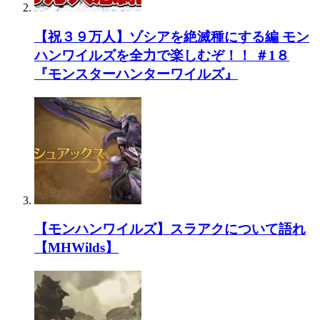
【祝３９万人】ゾシアを絶滅種にする編 モン
ハンワイルズを全力で楽しむぞ！！ ＃1８
『モンスターハンターワイルズ』
【モンハンワイルズ】スラアクについて語れ
【MHWilds】