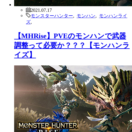
2021.07.17
モンスターハンター
,
モンハン
,
モンハンライ
ズ
,
【MHRise】PVEのモンハンで武器
調整って必要か？？？【モンハンラ
イズ】