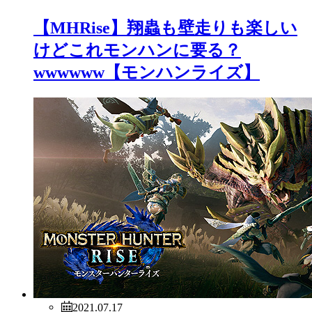
【MHRise】翔蟲も壁走りも楽しい
けどこれモンハンに要る？
wwwwww【モンハンライズ】
2021.07.17