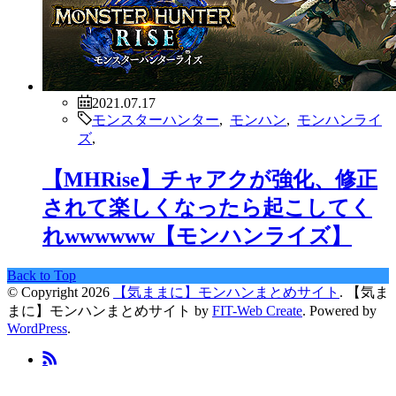
2021.07.17
モンスターハンター
,
モンハン
,
モンハンライ
ズ
,
【MHRise】チャアクが強化、修正
されて楽しくなったら起こしてく
れwwwwww【モンハンライズ】
Back to Top
© Copyright 2026
【気ままに】モンハンまとめサイト
.
【気ま
まに】モンハンまとめサイト by
FIT-Web Create
. Powered by
WordPress
.