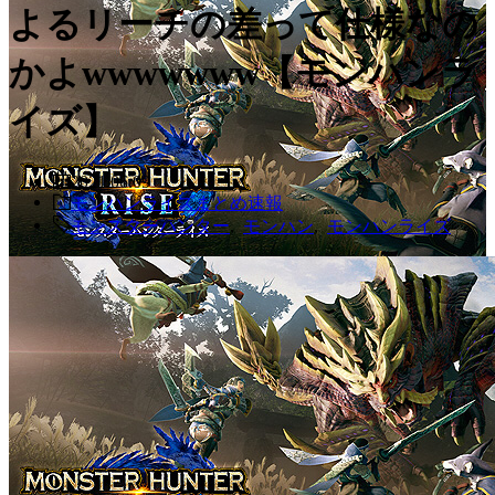
よるリーチの差って仕様なの
かよwwwwwww【モンハンラ
イズ】
2021.06.09
モンハンライズまとめ速報
モンスターハンター
,
モンハン
,
モンハンライズ