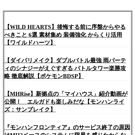
【WILD HEARTS】後悔する前に序盤からやる
べきこと 6選 素材集め 装備強化 からくり活用
【ワイルドハーツ】
【ダイパリメイク】ダブルバトル最強 雨パーテ
ィのシナジーがえぐすぎる バトルタワー楽勝攻
略 徹底解説【ポケモンBDSP】
【MHRise】新拠点の「マイハウス」紹介動画が
公開！ エルガドも楽しみだな【モンハンライ
ズ：サンブレイク】
『モンハンフロンティア』のサービス終了の原因