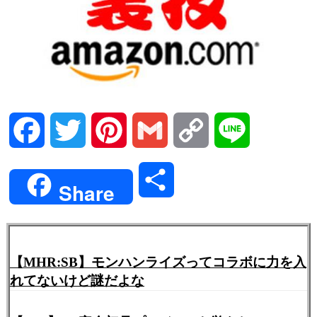
Facebook
Twitter
Pinterest
Gmail
Copy
Line
Link
共
Share
有
【MHR:SB】モンハンライズってコラボに力を入
れてないけど謎だよな