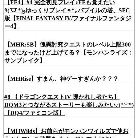
【FF4】#4 完全初見プレイ♪FFも覚えたい
٩(ˊᗜˋ*)وゆっくりプレイ✧*｡バブイルの塔、SFC
版【FINAL FANTASY IV/ファイナルファンタジ
ー4】
【MHR:SB】傀異討究クエストのレベル上限300
までになったけど上げてる？【モンハンライズ：
サンブレイク】
【MHRise】すまん、神ゲーすぎんか？？？
#8 【ドラゴンクエストIV 導かれし者たち】
DQM3とつながるストーリーも楽しみたい♪(*ˊᵕˋ*)
【DQ4/ファミコン版】
【MHWilds】お前らがモンハンワイルズで使お