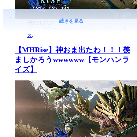
続きを見る
2021.07.17
モンスターハンター
,
モンハン
,
モンハンライ
ズ
,
【MHRise】神おま出たわ！！！羨
ましかろうwwwwww【モンハンラ
イズ】