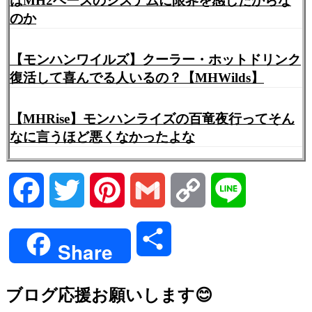
はMH2ベースのシステムに限界を感じたからな
のか
【モンハンワイルズ】クーラー・ホットドリンク
復活して喜んでる人いるの？【MHWilds】
【MHRise】モンハンライズの百竜夜行ってそん
なに言うほど悪くなかったよな
Facebook
Twitter
Pinterest
Gmail
Copy
Line
Link
共
Share
有
ブログ応援お願いします😊