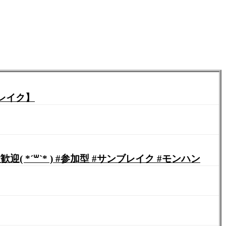
レイク】
´꒳`* ) #参加型 #サンブレイク #モンハン