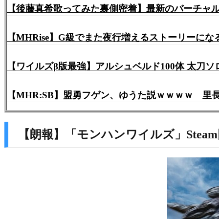
【後藤真希歌ってみた裏側密着】最新のバーチャルプ
【MHRise】G級でまた夜行増えるストーリーにな
【ワイルズβ版最強】アルシュベルド100体 太刀ソ
【MHR:SB】盟勇フゲン、ゆうた説ｗｗｗｗ 
【朗報】「モンハンワイルズ」Steam