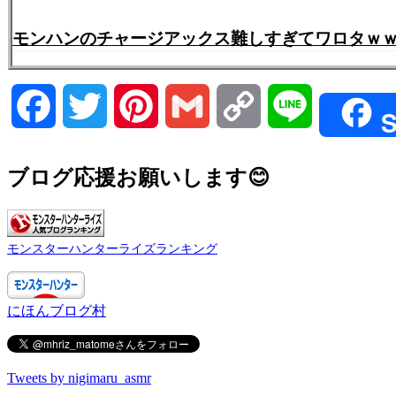
モンハンのチャージアックス難しすぎてワロタｗ
Facebook
Twitter
Pinterest
Gmail
Copy
Line
S
Link
ブログ応援お願いします😊
モンスターハンターライズランキング
にほんブログ村
Tweets by nigimaru_asmr