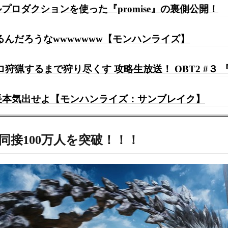
ロダクションを使った『promise』の裏側公開！
るんだろうなwwwwwww【モンハンライズ】
ロ狩猟するまで狩り尽くす 攻略生放送！ OBT2 #３
里長本気出せよ【モンハンライズ：サンブレイク】
同接100万人を突破！！！