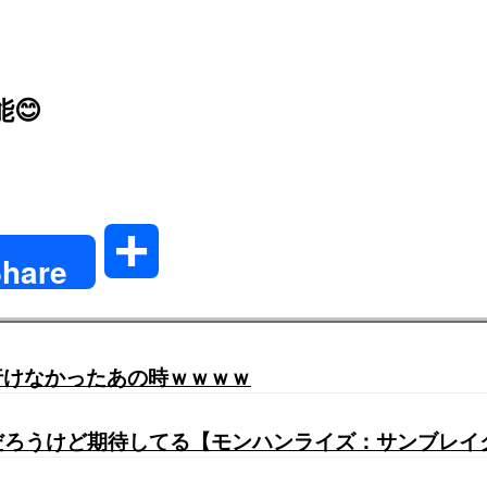
😊
共
hare
有
行けなかったあの時ｗｗｗｗ
るだろうけど期待してる【モンハンライズ：サンブレイ