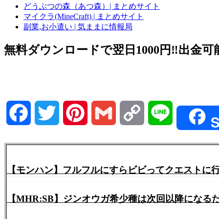
どうぶつの森（あつ森）| まとめサイト
マイクラ(MineCraft) | まとめサイト
副業,お小遣い | 気ままに情報局
無料ダウンロードで翌日1000円‼️出金可能
Facebook
Twitter
Pinterest
Gmail
Copy
Line
S
Link
【モンハン】フルフルにすらビビってクエストに
【MHR:SB】ジンオウガ希少種は次回以降にな