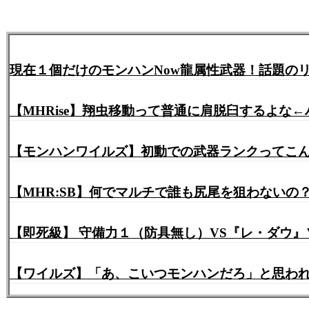
現在１個だけのモンハンNow龍属性武器！話題のリ
【MHRise】翔虫移動って普通に肩脱臼するよな
【モンハンワイルズ】初動での武器ランクってこんな
【MHR:SB】何でマルチで誰も尻尾を狙わないの
【即死級】 守備力１（防具無し）VS『レ・ダウ
【ワイルズ】「あ、こいつモンハンだろ」と思わ