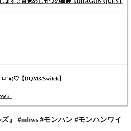
す☺️目覚めし五つの種族【DRAGON QUEST
♡【DQM3/Switch】
ow』
#mhws #モンハン #モンハンワイ