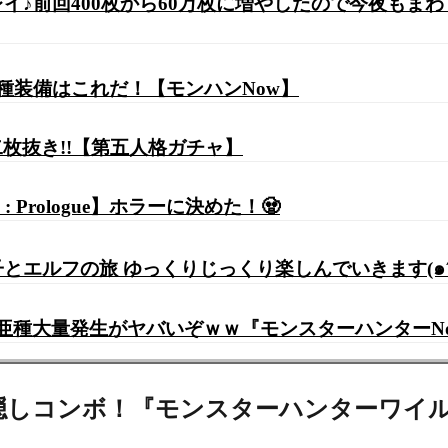
♪前回400枚から60万枚に増やしたので今夜もまわしま
種装備はこれだ！【モンハンNow】
二枚抜き!!【第五人格ガチャ】
 : Prologue】ホラーに決めた！🧟
ルフの旅 ゆっくりじっくり楽しんでいきます(๑´ㅂ`๑)
亜種大量発生がヤバいぞｗｗ『モンスターハンターN
コンボ！『モンスターハンターワイルズ』 