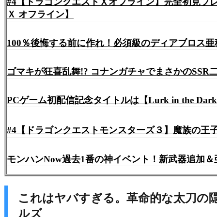
#4【ドラゴンクエストＸオフライン】完全初見プレイ
Ｘ オフライン】
100％後悔する前に作れ！必須級のディアブロス亜
ゴマキが狂喜乱舞!? コナンガチャでまさかのSSR
PCゲーム初配信記念タイトルは【Lurk in the Dark
#4【ドラゴンクエストモンスターズ３】魔族の王子とエ
モンハンNow過去1番の神イベント！新武器追加＆
これはヤバすぎる。革命的な太刀の隠し
ルズ