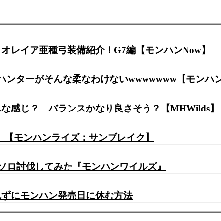
オレイア亜種弓装備紹介！G7編【モンハンNow】
←ハンターがそんな柔なわけないwwwwwww【モンハ
感じ？ バランスかなり良さそう？【MHWilds】
？ 【モンハンライズ：サンブレイク】
』ソロ討伐してみた『モンハンワイルズ』
れずにモンハン発売日に休む方法