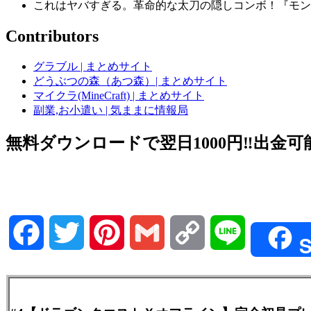
これはヤバすぎる。革命的な太刀の隠しコンボ！『モンスタ
Contributors
グラブル | まとめサイト
どうぶつの森（あつ森）| まとめサイト
マイクラ(MineCraft) | まとめサイト
副業,お小遣い | 気ままに情報局
無料ダウンロードで翌日1000円‼️出金可能
Facebook
Twitter
Pinterest
Gmail
Copy
Line
S
Link