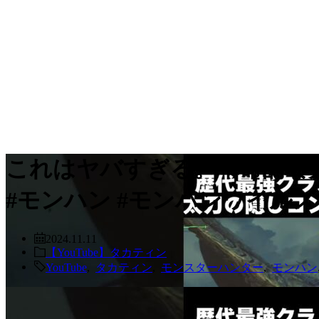
これはヤバすぎる。革命的な太
#モンハン #モンハンワイルズ
2024.11.11
【YouTube】タカティン
YouTube
,
タカティン
,
モンスターハンター
,
モンハン