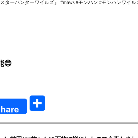
ーハンターワイルズ』 #mhws #モンハン #モンハンワイル
😊
共
hare
有