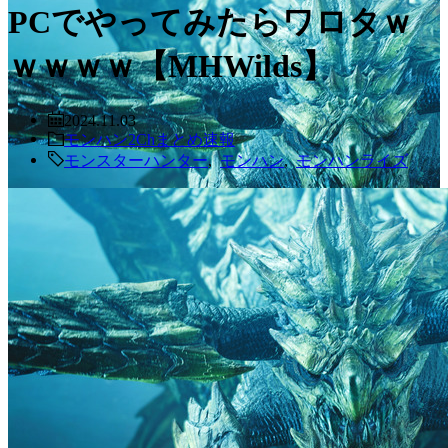
PCでやってみたらワロタｗ
ｗｗｗｗ【MHWilds】
2024.11.03
モンハン2Chまとめ速報
モンスターハンター
,
モンハン
,
モンハンライズ