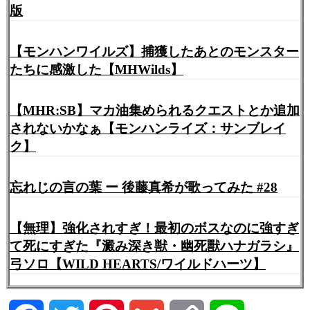
版
【モンハンワイルズ】捕獲したあとのモンスター
たちに感激した【MHWilds】
【MHR:SB】マカ油集められるクエストとか追加
されないかなぁ【モンハンライズ：サンブレイ
ク】
忘れじの言の葉 ー 後藤真希が歌ってみた #28
【無理】強化されすぎ！最初のボスなのに強すぎ
て死にすぎた『澱み深き獣・幽死獸ハナガラシ』
弓ソロ【WILD HEARTS/ワイルドハーツ】