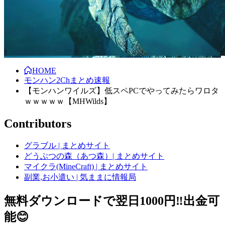
HOME
モンハン2Chまとめ速報
【モンハンワイルズ】低スペPCでやってみたらワロタ
ｗｗｗｗｗ【MHWilds】
Contributors
グラブル | まとめサイト
どうぶつの森（あつ森）| まとめサイト
マイクラ(MineCraft) | まとめサイト
副業,お小遣い | 気ままに情報局
無料ダウンロードで翌日1000円‼️出金可
能😊