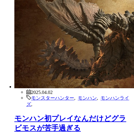
2025.04.02
モンスターハンター
,
モンハン
,
モンハンライ
ズ
,
モンハン初プレイなんだけどグラ
ビモスが苦手過ぎる