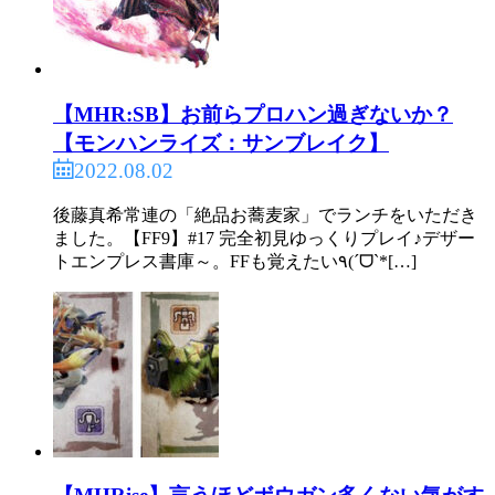
【MHR:SB】お前らプロハン過ぎないか？
【モンハンライズ：サンブレイク】
2022.08.02
後藤真希常連の「絶品お蕎麦家」でランチをいただき
ました。【FF9】#17 完全初見ゆっくりプレイ♪デザー
トエンプレス書庫～。FFも覚えたい٩(ˊᗜˋ*[…]