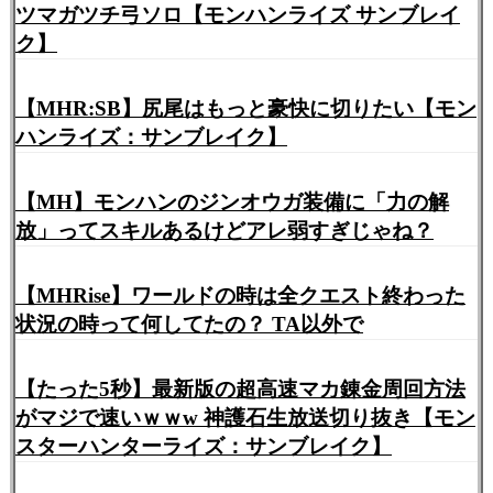
ツマガツチ弓ソロ【モンハンライズ サンブレイ
ク】
【MHR:SB】尻尾はもっと豪快に切りたい【モン
ハンライズ：サンブレイク】
【MH】モンハンのジンオウガ装備に「力の解
放」ってスキルあるけどアレ弱すぎじゃね？
【MHRise】ワールドの時は全クエスト終わった
状況の時って何してたの？ TA以外で
【たった5秒】最新版の超高速マカ錬金周回方法
がマジで速いｗｗw 神護石生放送切り抜き【モン
スターハンターライズ：サンブレイク】