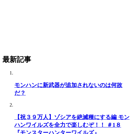
最新記事
モンハンに新武器が追加されないのは何故
だ？
【祝３９万人】ゾシアを絶滅種にする編 モン
ハンワイルズを全力で楽しむぞ！！ ＃1８
『モンスターハンターワイルズ』