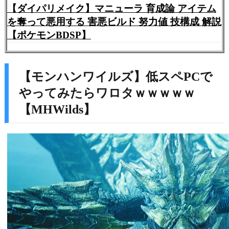
【ダイパリメイク】マニューラ 育成論 アイテム
を奪って悪用する 害悪ビルド 努力値 技構成 解説
【ポケモンBDSP】
【モンハンワイルズ】低スペPCで
やってみたらワロタｗｗｗｗｗ
【MHWilds】