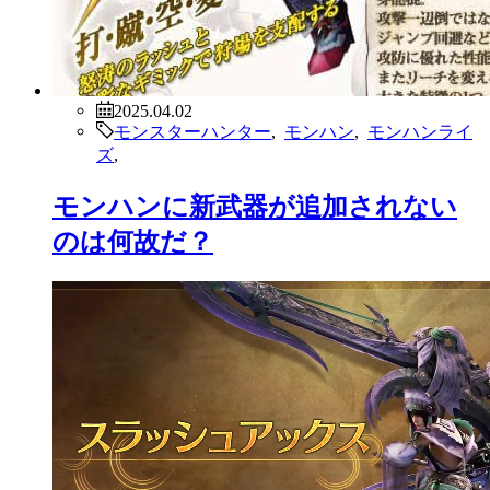
2025.04.02
モンスターハンター
,
モンハン
,
モンハンライ
ズ
,
モンハンに新武器が追加されない
のは何故だ？