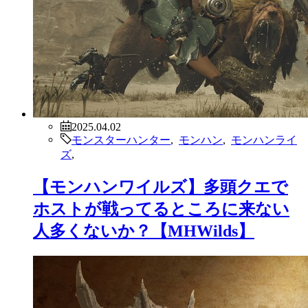
2025.04.02
モンスターハンター
,
モンハン
,
モンハンライ
ズ
,
【モンハンワイルズ】多頭クエで
ホストが戦ってるところに来ない
人多くないか？【MHWilds】