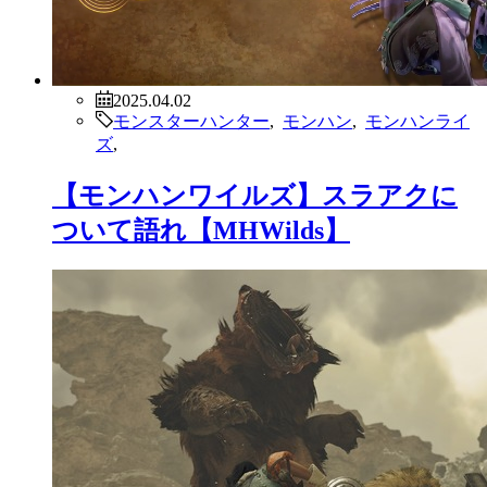
2025.04.02
モンスターハンター
,
モンハン
,
モンハンライ
ズ
,
【モンハンワイルズ】スラアクに
ついて語れ【MHWilds】