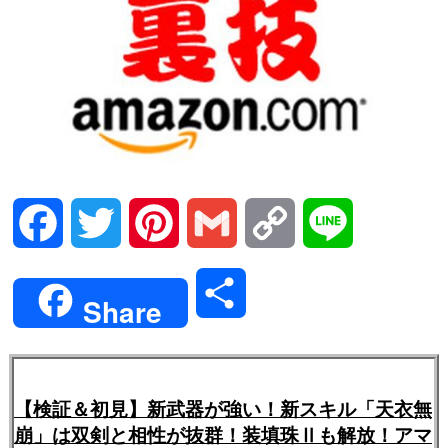
Facebook
Twitter
Pinterest
Gmail
Copy
Line
Link
共
Share
有
【検証＆初見】新武器が強い！新スキル「天衣無
崩」は双剣と相性が抜群！装填珠Ⅱも解放！アマ