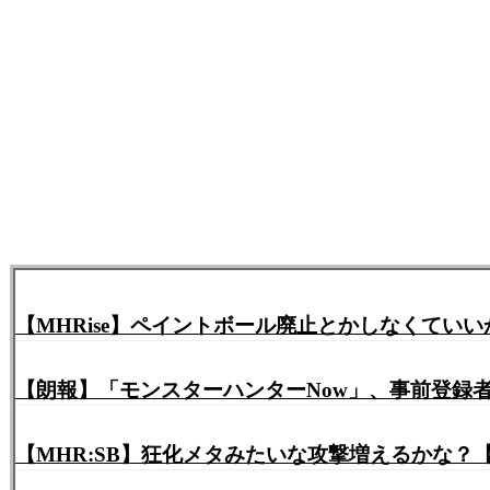
【MHRise】ペイントボール廃止とかしなくてい
【朗報】「モンスターハンターNow」、事前登録者
【MHR:SB】狂化メタみたいな攻撃増えるかな？