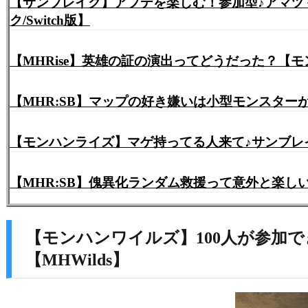
【サンブレイク】アプデを楽しむ！参加型♪アマツマガツチ&傀異克服シャガルマガラ交
ク/Switch版】
【MHRise】英雄の証の演出ってどうだった？【
【MHR:SB】マップの好き嫌いは小型モンスタ
【MHR:SB】傀異化ランダム救援って意外と楽
【モンハンワイルズ】100人が参加
【MHWilds】