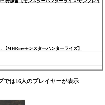
ンライズ】マゲ持ってる人来て♪サンブレイクまでにマルチ参加型で練習しておく！٩(ˊᗜˋ*)و✧*｡【MHRise/モンスターハンターライズ】
プでは16人のプレイヤーが表示