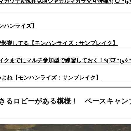
互狩猟٩(ˊᗜˋ*)و✧* 狩猟笛【モンスターハンターライズ:サンブレイ
モンハンライズ】
ーが影響してる【モンハンライズ：サンブレイク】
【モンハ
しいよね【モンハンライズ：サンブレイク】
できるロビーがある模様！ ベースキャン