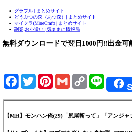
グラブル | まとめサイト
どうぶつの森（あつ森）| まとめサイト
マイクラ(MineCraft) | まとめサイト
副業,お小遣い | 気ままに情報局
無料ダウンロードで翌日1000円‼️出金可能
Facebook
Twitter
Pinterest
Gmail
Copy
Line
S
Link
【MH】モンハン俺(29)「尻尾斬って」「アンジ