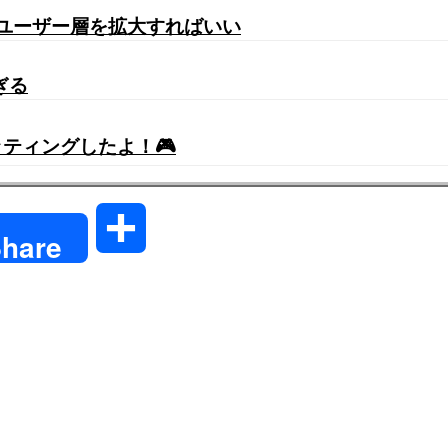
てユーザー層を拡大すればいい
ぎる
ティングしたよ！🎮
共
hare
有