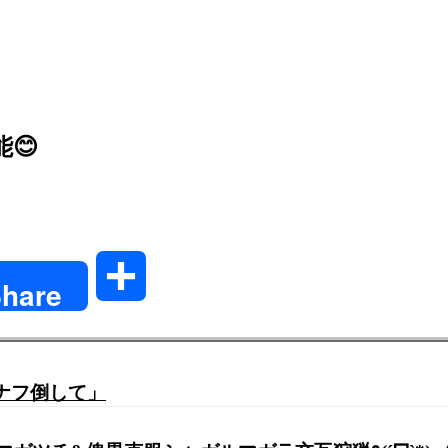
😊
共
hare
有
ャナフ倒して」