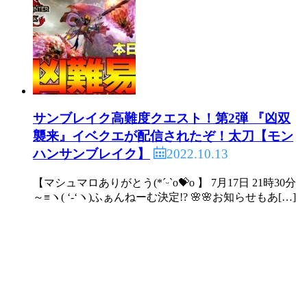
サンブレイク高難度クエスト！第2弾 『凶双
襲来』イベクエが配信されたぞ！太刀【モン
2022.10.13
ハンサンブレイク】
【マシュマロありがとう(*ˊᵕˋo💝o 】 7月17日 21時30分
～≡ヽ( ‘-‘ヽ)ふぁんねーむ決定!? 🌸🌸お知らせもあ[…]