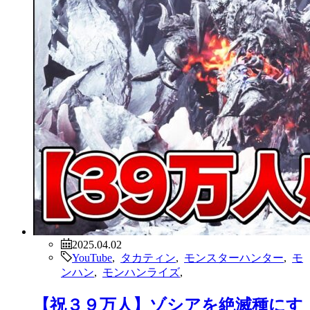
2025.04.02
YouTube
,
タカティン
,
モンスターハンター
,
モ
ンハン
,
モンハンライズ
,
【祝３９万人】ゾシアを絶滅種にす