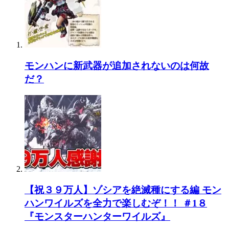
モンハンに新武器が追加されないのは何故
だ？
【祝３９万人】ゾシアを絶滅種にする編 モン
ハンワイルズを全力で楽しむぞ！！ ＃1８
『モンスターハンターワイルズ』