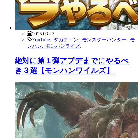
2025.03.27
YouTube
,
タカティン
,
モンスターハンター
,
モ
ンハン
,
モンハンライズ
,
絶対に第１弾アプデまでにやるべ
き３選【モンハンワイルズ】