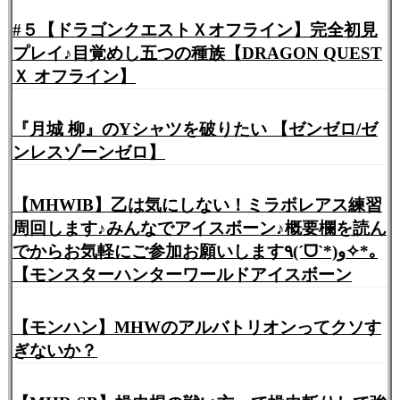
#５【ドラゴンクエストＸオフライン】完全初見
プレイ♪目覚めし五つの種族【DRAGON QUEST
Ｘ オフライン】
『月城 柳』のYシャツを破りたい 【ゼンゼロ/ゼ
ンレスゾーンゼロ】
【MHWIB】乙は気にしない！ミラボレアス練習
周回します♪みんなでアイスボーン♪概要欄を読ん
でからお気軽にご参加お願いします٩(ˊᗜˋ*)و✧*｡
【モンスターハンターワールドアイスボーン
【モンハン】MHWのアルバトリオンってクソす
ぎないか？