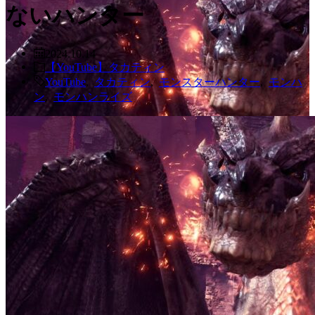
ないハンター
2024.10.14
【YouTube】タカティン
YouTube
,
タカティン
,
モンスターハンター
,
モンハ
ン
,
モンハンライズ