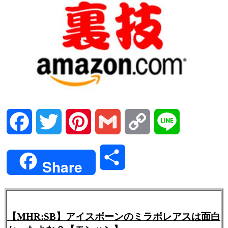
Facebook
Twitter
Pinterest
Gmail
Copy
Line
Link
共
Share
有
【MHR:SB】アイスボーンのミラボレアスは面白