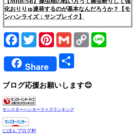
【MHR:SB】操虫棍の戦い方って操虫斬りして強
化おりりゅ連発するのが基本なんだろうか？【モ
ンハンライズ：サンブレイク】
Facebook
Twitter
Pinterest
Gmail
Copy
Line
Link
共
Share
有
ブログ応援お願いします😊
モンスターハンターライズランキング
にほんブログ村