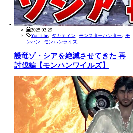
2025.03.29
YouTube
,
タカティン
,
モンスターハンター
,
モ
ンハン
,
モンハンライズ
,
護竜ゾ・シアを絶滅させてきた 再
討伐編【モンハンワイルズ】