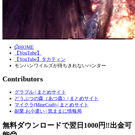
HOME
【YouTube】
【YouTube】タカティン
モンハンワイルズが待ちきれないハンター
Contributors
グラブル | まとめサイト
どうぶつの森（あつ森）| まとめサイト
マイクラ(MineCraft) | まとめサイト
副業,お小遣い | 気ままに情報局
無料ダウンロードで翌日1000円‼️出金可
能😊