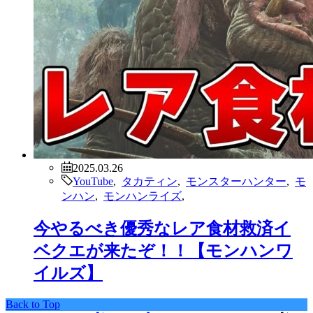
2025.03.26
YouTube
,
タカティン
,
モンスターハンター
,
モ
ンハン
,
モンハンライズ
,
今やるべき優秀なレア食材救済イ
ベクエが来たぞ！！【モンハンワ
イルズ】
Back to Top